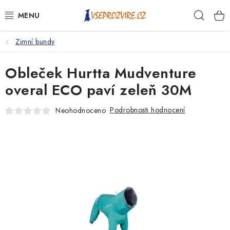
Přejít
Hleda
na
obsah
Zimní bundy
PSI
Obleček Hurtta Mudventure
KOČKY
overal ECO paví zeleň 30M
KONĚ
Podrobnosti hodnocení
Neohodnoceno
ANTIPARAZITIKA
PRO CHOVATELE
NA NEMOCI
KRÁLÍCI/HLODAVCI/PTÁCI