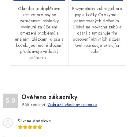
Glandex je doplňkové
Enzymatický zubní gel pro
krmivo pro psy se
psy a kočky Orozyme s
zaručenými výsledky
patentovaných složením.
vyvinuté za účelem
Ulpívá na povrchu zubů a
omezení problémů s
dásní a umožňuje tím
análními žlázkami u psů a
působení aktivních složek.
koček. Jedinečné složení
Gel rozrušuje existující
představuje vědecký
zubní...
průlom v...
Ověřeno zákazníky
5.0
955
recenzí.
Zobrazit všechny recenze
Silvana Andelova