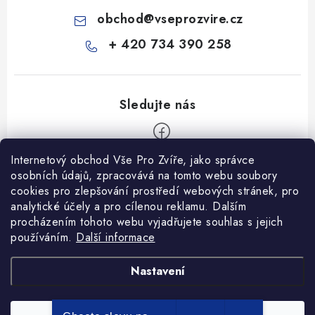
obchod
@
vseprozvire.cz
+ 420 734 390 258
Internetový obchod Vše Pro Zvíře, jako správce
Z
osobních údajů, zpracovává na tomto webu soubory
á
cookies pro zlepšování prostředí webových stránek, pro
Informace pro Vás
p
analytické účely a pro cílenou reklamu. Dalším
procházením tohoto webu vyjadřujete souhlas s jejich
a
Ceník dopravy
používáním.
Další informace
t
Kontakty
í
Obchodní podmínky
Heuréka recenze
VseProZvire.cz 2011-2024
Nastavení
VetPlus
Obchodní podmínky
Podmínky ochrany osobních údajů