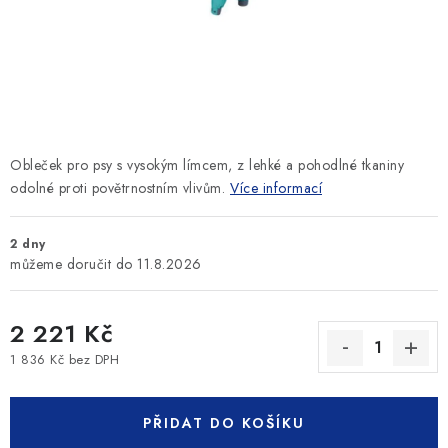
SLEVY
ZNAČKY
Ceník dopravy
Kontakty
Obchodní podmínky
Podmínky ochrany osobních údajů
Obleček pro psy s vysokým límcem, z lehké a pohodlné tkaniny
odolné proti povětrnostním vlivům.
Více informací
2 dny
11.8.2026
2 221 Kč
1 836 Kč bez DPH
Měrná cena:
PŘIDAT DO KOŠÍKU