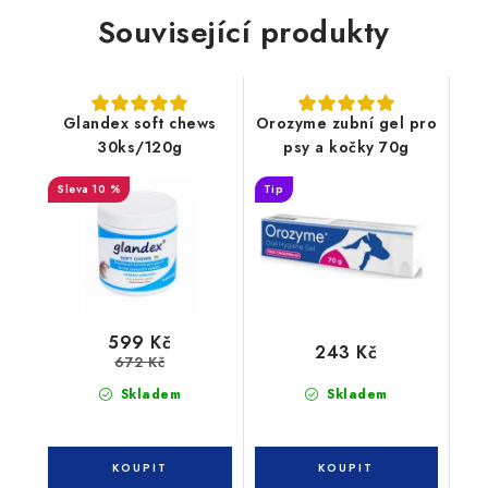
Související produkty
Glandex soft chews
Orozyme zubní gel pro
30ks/120g
psy a kočky 70g
10 %
Tip
599 Kč
243 Kč
672 Kč
Skladem
Skladem