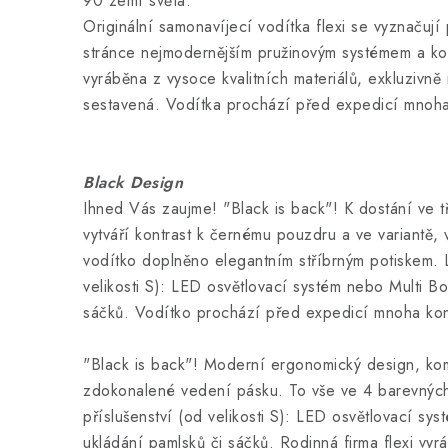
90 zemí světa.
Originální samonavíjecí vodítka flexi se vyznačuj
stránce nejmodernějším pružinovým systémem a ko
vyráběna z vysoce kvalitních materiálů, exkluzivn
sestavená. Vodítka prochází před expedicí mnoha k
Black Design
Ihned Vás zaujme! "Black is back"! K dostání ve t
vytváří kontrast k černému pouzdru a ve variantě, 
vodítko doplněno elegantním stříbrným potiskem. Lz
velikosti S): LED osvětlovací systém nebo Multi Bo
sáčků. Vodítko prochází před expedicí mnoha kontr
"Black is back"! Moderní ergonomický design, ko
zdokonalené vedení pásku. To vše ve 4 barevných 
příslušenství (od velikosti S): LED osvětlovací sy
ukládání pamlsků či sáčků. Rodinná firma flexi vy