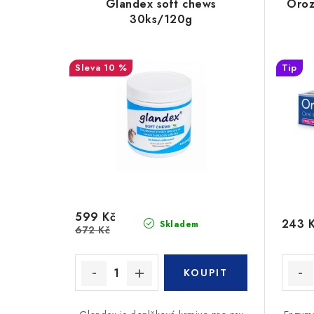
Glandex soft chews
Oroz
30ks/120g
10 %
Tip
599 Kč
243 
Skladem
672 Kč