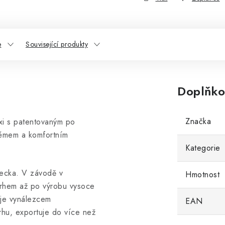
e
Související produkty
Doplňko
Značka
exi s patentovaným po
témem a komfortním
Kategorie
mecka. V závodě v
Hmotnost
vrhem až po výrobu vysoce
 je vynálezcem
EAN
rhu, exportuje do více než