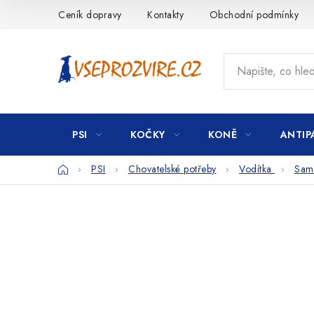
Přejít
Ceník dopravy
Kontakty
Obchodní podmínky
na
obsah
PSI
KOČKY
KONĚ
ANTIP
Domů
PSI
Chovatelské potřeby
Vodítka
Samo