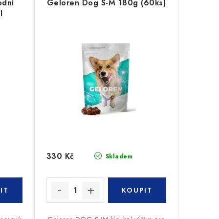
odní
Geloren Dog S-M 180g (60ks)
l
330 Kč
Skladem