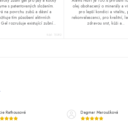
tický zubní gel pro psy a kočky
Alavis Nutri je 100% přírodní l
me s patentovaných složením.
olej obohacený o minerály a v
vá na povrchu zubů a dásní a
pro lepší kondici a vitalitu,
žňuje tím působení aktivních
rekonvalescenci, pro kvalitní, l
 Gel rozrušuje existující zubní...
zdravou srst, kůži a...
Kód:
15392
e
cie Rathousová
Dagmar Maroušková