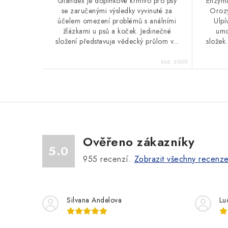
Glandex je doplňkové krmivo pro psy
Enzyma
se zaručenými výsledky vyvinuté za
Orozy
účelem omezení problémů s análními
Ulpí
žlázkami u psů a koček. Jedinečné
umo
složení představuje vědecký průlom v...
složek.
Kód:
57495
Ověřeno zákazníky
5.0
955
recenzí.
Zobrazit všechny recenz
Silvana Andelova
Lu