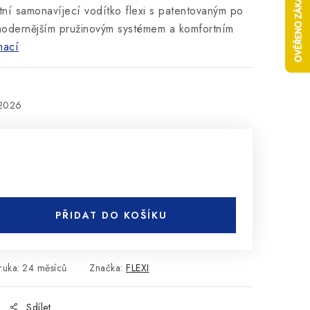
itní samonavíjecí vodítko flexi s patentovaným po
modernějším pružinovým systémem a komfortním
mací
.2026
PŘIDAT DO KOŠÍKU
ruka
:
24 měsíců
Značka:
FLEXI
Sdílet