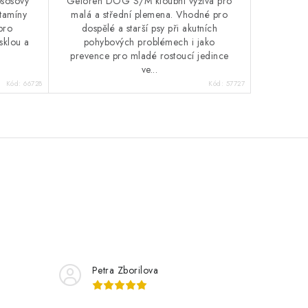
ososový
Geloren DOG S/M kloubní výživa pro
itamíny
malá a střední plemena. Vhodné pro
 pro
dospělé a starší psy při akutních
esklou a
pohybových problémech i jako
prevence pro mladé rostoucí jedince
ve...
Kód:
66728
Kód:
57727
Petra Zborilova