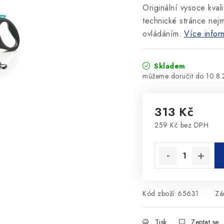
Originální vysoce kval
technické stránce nej
ovládáním.
Více infor
Skladem
10.8
313 Kč
259 Kč bez DPH
Měrná cena:
Kód zboží:
65631
Zá
Tisk
Zeptat se