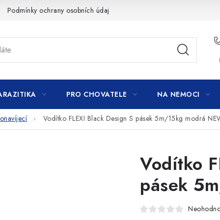
Podmínky ochrany osobních údajů
ARAZITIKA
PRO CHOVATELE
NA NEMOCI
navíjecí
Vodítko FLEXI Black Design S pásek 5m/15kg modrá N
Vodítko F
pásek 5
Neohodn