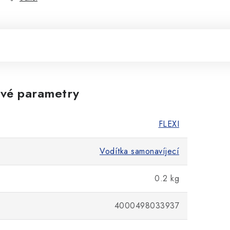
vé parametry
FLEXI
Vodítka samonavíjecí
0.2 kg
4000498033937