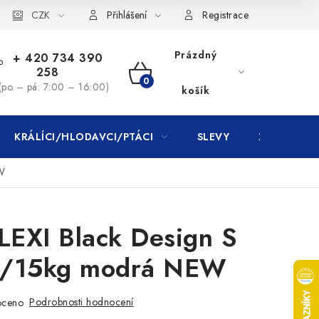
CZK
Přihlášení
Registrace
Prázdný
+ 420 734 390
258
NÁKUPNÍ
(po – pá: 7:00 – 16:00)
košík
KOŠÍK
KRÁLÍCI/HLODAVCI/PTÁCI
SLEVY
ZNAČKY
EW
LEXI Black Design S
m/15kg modrá NEW
Podrobnosti hodnocení
oceno