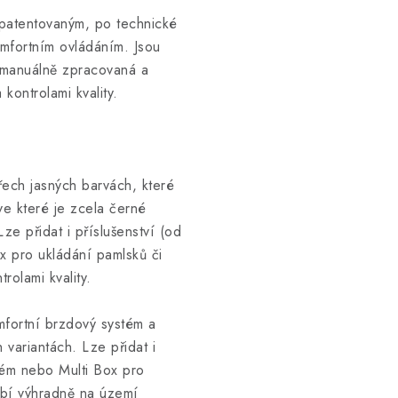
í patentovaným, po technické
mfortním ovládáním. Jsou
ě manuálně zpracovaná a
ontrolami kvality.
řech jasných barvách, které
ve které je zcela černé
e přidat i příslušenství (od
x pro ukládání pamlsků či
olami kvality.
mfortní brzdový systém a
variantách. Lze přidat i
stém nebo Multi Box pro
rábí výhradně na území