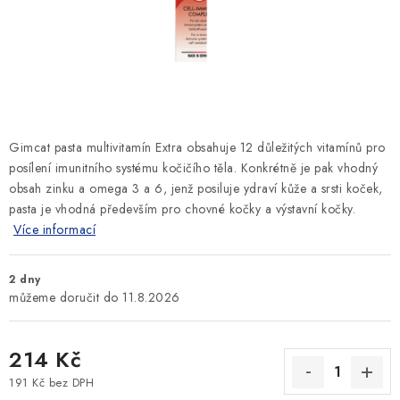
SLEVY
ZNAČKY
Ceník dopravy
Kontakty
Obchodní podmínky
Podmínky ochrany osobních údajů
Gimcat pasta multivitamín Extra obsahuje 12 důležitých vitamínů pro
posílení imunitního systému kočičího těla. Konkrétně je pak vhodný
obsah zinku a omega 3 a 6, jenž posiluje ydraví kůže a srsti koček,
pasta je vhodná především pro chovné kočky a výstavní kočky.
Více informací
2 dny
11.8.2026
214 Kč
191 Kč bez DPH
Měrná cena: