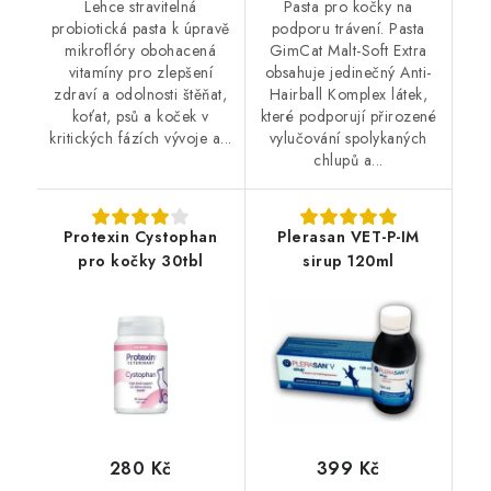
Lehce stravitelná
Pasta pro kočky na
probiotická pasta k úpravě
podporu trávení. Pasta
mikroflóry obohacená
GimCat Malt-Soft Extra
vitamíny pro zlepšení
obsahuje jedinečný Anti-
zdraví a odolnosti štěňat,
Hairball Komplex látek,
koťat, psů a koček v
které podporují přirozené
kritických fázích vývoje a...
vylučování spolykaných
chlupů a...
Protexin Cystophan
Plerasan VET-P-IM
pro kočky 30tbl
sirup 120ml
280 Kč
399 Kč