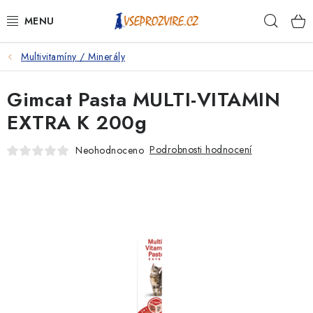
Přejít
Hleda
na
obsah
Multivitamíny / Minerály
PSI
Gimcat Pasta MULTI-VITAMIN
KOČKY
EXTRA K 200g
KONĚ
Podrobnosti hodnocení
Neohodnoceno
ANTIPARAZITIKA
PRO CHOVATELE
NA NEMOCI
KRÁLÍCI/HLODAVCI/PTÁCI