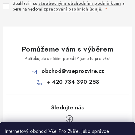
Souhlasím se
všeobecnými obchodními podmínkami
a
beru na vědomí
zpracování osobních údajů
.
Pomůžeme vám s výběrem
Potřebujete s něčím poradit? Jsme tu pro vás!
obchod
@
vseprozvire.cz
+ 420 734 390 258
Internetový obchod Vše Pro Zvíře, jako správce