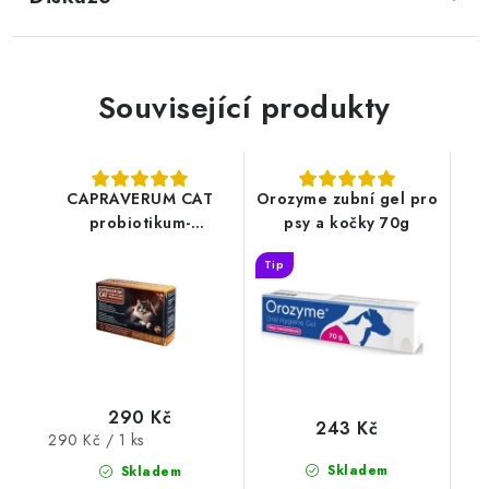
Související produkty
CAPRAVERUM CAT
Orozyme zubní gel pro
probiotikum-
psy a kočky 70g
prebiotikum 30tbl
Tip
290 Kč
243 Kč
Měrná
290 Kč / 1 ks
cena:
Skladem
Skladem