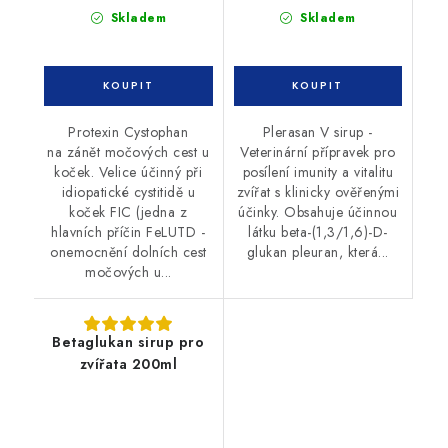
Skladem
Skladem
Protexin Cystophan
Plerasan V sirup -
na zánět močových cest u
Veterinární přípravek pro
koček. Velice účinný při
posílení imunity a vitalitu
idiopatické cystitidě u
zvířat s klinicky ověřenými
koček FIC (jedna z
účinky. Obsahuje účinnou
hlavních příčin FeLUTD -
látku beta-(1,3/1,6)-D-
onemocnění dolních cest
glukan pleuran, která...
močových u...
Betaglukan sirup pro
zvířata 200ml