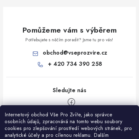
Pomůžeme vám s výběrem
Potřebujete s něčím poradit? Jsme tu pro vás!
obchod
@
vseprozvire.cz
+ 420 734 390 258
Internetový obchod Vše Pro Zvíře, jako správce
Z
osobních údajů, zpracovává na tomto webu soubory
á
cookies pro zlepšování prostředí webových stránek, pro
Informace pro Vás
analytické účely a pro cílenou reklamu. Dalším
p