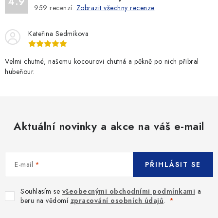
4.9
959
recenzí.
Zobrazit všechny recenze
Kateřina Sedmikova
Velmi chutné, našemu kocourovi chutná a pěkně po nich přibral
hubeňour.
Aktuální novinky a akce na váš e-mail
E-mail
PŘIHLÁSIT SE
Souhlasím se
všeobecnými obchodními podmínkami
a
beru na vědomí
zpracování osobních údajů
.