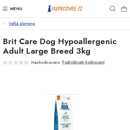
Přejít
Hleda
na
obsah
Velká plemena
PSI
Brit Care Dog Hypoallergenic
KOČKY
Adult Large Breed 3kg
KONĚ
Podrobnosti hodnocení
Neohodnoceno
ANTIPARAZITIKA
PRO CHOVATELE
NA NEMOCI
KRÁLÍCI/HLODAVCI/PTÁCI