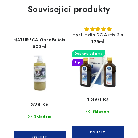
Související produkty
Hyalutidin DC Aktiv 2 x
NATURECA Gandža Mix
125ml
500ml
Doprava zdarma
Tip
1 390 Kč
328 Kč
Skladem
Skladem