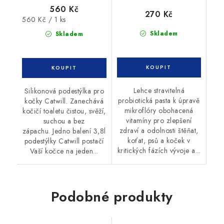
560 Kč
270 Kč
Měrná
560 Kč / 1 ks
cena:
Skladem
Skladem
Lehce stravitelná
Silikonová podestýlka pro
probiotická pasta k úpravě
kočky Catwill. Zanechává
mikroflóry obohacená
kočičí toaletu čistou, svěží,
vitamíny pro zlepšení
suchou a bez
zdraví a odolnosti štěňat,
zápachu. Jedno balení 3,8l
koťat, psů a koček v
podestýlky Catwill postačí
kritických fázích vývoje a...
Vaší kočce na jeden...
Podobné produkty