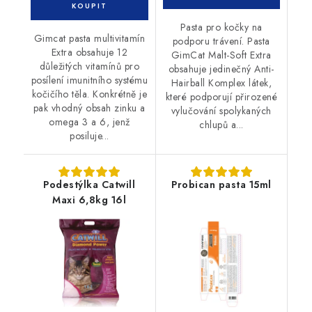
Pasta pro kočky na
Gimcat pasta multivitamín
podporu trávení. Pasta
Extra obsahuje 12
GimCat Malt-Soft Extra
důležitých vitamínů pro
obsahuje jedinečný Anti-
posílení imunitního systému
Hairball Komplex látek,
kočičího těla. Konkrétně je
které podporují přirozené
pak vhodný obsah zinku a
vylučování spolykaných
omega 3 a 6, jenž
chlupů a...
posiluje...
Podestýlka Catwill
Probican pasta 15ml
Maxi 6,8kg 16l