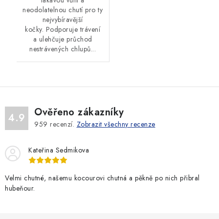
lákavou vůní a
neodolatelnou chutí pro ty
nejvybíravější
kočky. Podporuje trávení
a ulehčuje průchod
nestrávených chlupů...
Ověřeno zákazníky
4.9
959
recenzí.
Zobrazit všechny recenze
Kateřina Sedmikova
Velmi chutné, našemu kocourovi chutná a pěkně po nich přibral
hubeňour.