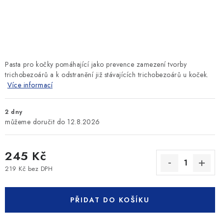
SLEVY
ZNAČKY
Ceník dopravy
Kontakty
Obchodní podmínky
Pasta pro kočky pomáhající jako prevence zamezení tvorby
Podmínky ochrany osobních údajů
trichobezoárů a k odstranění již stávajících trichobezoárů u koček.
Více informací
2 dny
12.8.2026
245 Kč
219 Kč bez DPH
Měrná cena:
PŘIDAT DO KOŠÍKU