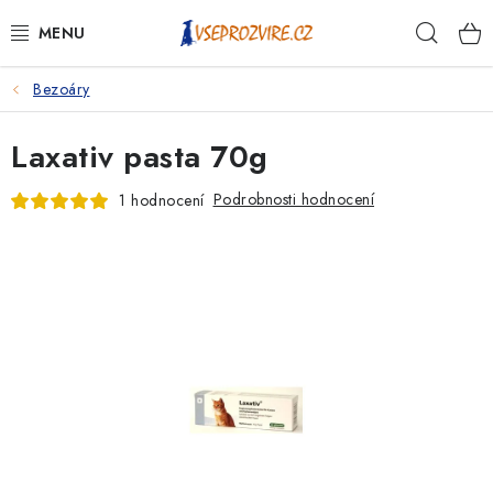
Přejít
Hleda
na
obsah
Bezoáry
PSI
Laxativ pasta 70g
KOČKY
Podrobnosti hodnocení
1 hodnocení
KONĚ
ANTIPARAZITIKA
PRO CHOVATELE
NA NEMOCI
KRÁLÍCI/HLODAVCI/PTÁCI