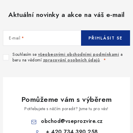
Aktuální novinky a akce na váš e-mail
E-mail
PŘIHLÁSIT SE
Souhlasím se
všeobecnými obchodními podmínkami
a
beru na vědomí
zpracování osobních údajů
.
Pomůžeme vám s výběrem
Potřebujete s něčím poradit? Jsme tu pro vás!
obchod
@
vseprozvire.cz
+ 420 734 390 258