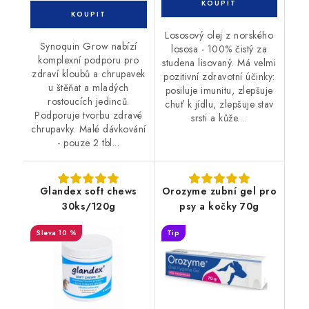
Lososový olej z norského
Synoquin Grow nabízí
lososa - 100% čistý za
komplexní podporu pro
studena lisovaný. Má velmi
zdraví kloubů a chrupavek
pozitivní zdravotní účinky:
u štěňat a mladých
posiluje imunitu, zlepšuje
rostoucích jedinců.
chuť k jídlu, zlepšuje stav
Podporuje tvorbu zdravé
srsti a kůže....
chrupavky. Malé dávkování
- pouze 2 tbl...
Glandex soft chews
Orozyme zubní gel pro
30ks/120g
psy a kočky 70g
10 %
Tip