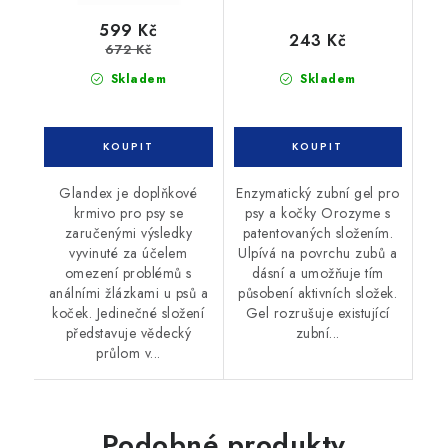
599 Kč
243 Kč
672 Kč
Skladem
Skladem
Glandex je doplňkové
Enzymatický zubní gel pro
krmivo pro psy se
psy a kočky Orozyme s
zaručenými výsledky
patentovaných složením.
vyvinuté za účelem
Ulpívá na povrchu zubů a
omezení problémů s
dásní a umožňuje tím
análními žlázkami u psů a
působení aktivních složek.
koček. Jedinečné složení
Gel rozrušuje existující
představuje vědecký
zubní...
průlom v...
Podobné produkty