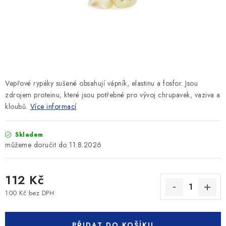
SLEVY
ZNAČKY
Ceník dopravy
Kontakty
Obchodní podmínky
Podmínky ochrany osobních údajů
Vepřové rypáky sušené obsahují vápník, elastinu a fosfor. Jsou
zdrojem proteinu, které jsou potřebné pro vývoj chrupavek, vaziva a
kloubů.
Více informací
Skladem
11.8.2026
112 Kč
100 Kč bez DPH
Měrná cena:
PŘIDAT DO KOŠÍKU