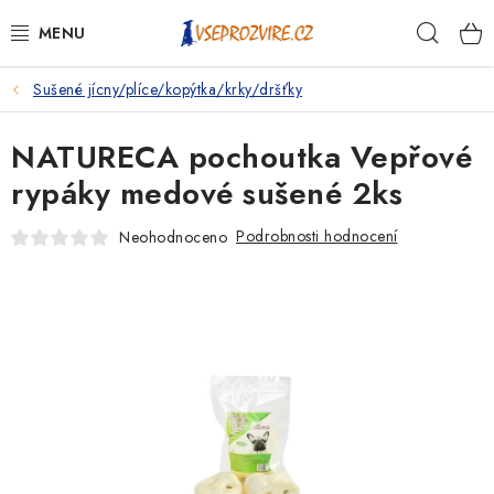
Přejít
Hleda
na
obsah
Sušené jícny/plíce/kopýtka/krky/dršťky
PSI
NATURECA pochoutka Vepřové
KOČKY
rypáky medové sušené 2ks
KONĚ
Podrobnosti hodnocení
Neohodnoceno
ANTIPARAZITIKA
PRO CHOVATELE
NA NEMOCI
KRÁLÍCI/HLODAVCI/PTÁCI