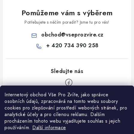
Pomůžeme vám s výběrem
Potřebujete s něčím poradit? Jsme tu pro vás!
obchod
@
vseprozvire.cz
+ 420 734 390 258
Internetový obchod Vše Pro Zvíře, jako správce
Z
osobních údajů, zpracovává na tomto webu soubory
á
cookies pro zlepšování prostředí webových stránek, pro
Informace pro Vás
analytické účely a pro cílenou reklamu. Dalším
p
procházením tohoto webu vyjadřujete souhlas s jejich
a
Ceník dopravy
používáním.
Další informace
t