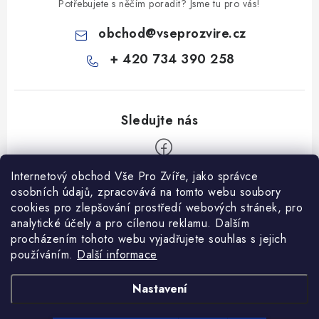
Potřebujete s něčím poradit? Jsme tu pro vás!
obchod
@
vseprozvire.cz
+ 420 734 390 258
Internetový obchod Vše Pro Zvíře, jako správce
Z
osobních údajů, zpracovává na tomto webu soubory
á
cookies pro zlepšování prostředí webových stránek, pro
Informace pro Vás
p
analytické účely a pro cílenou reklamu. Dalším
procházením tohoto webu vyjadřujete souhlas s jejich
a
Ceník dopravy
používáním.
Další informace
t
Kontakty
í
Obchodní podmínky
Heuréka recenze
VseProZvire.cz 2011-2024
Nastavení
VetPlus
Obchodní podmínky