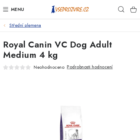
Přejít
Hleda
na
obsah
Střední plemena
PSI
Royal Canin VC Dog Adult
KOČKY
Medium 4 kg
KONĚ
Podrobnosti hodnocení
Neohodnoceno
ANTIPARAZITIKA
PRO CHOVATELE
NA NEMOCI
KRÁLÍCI/HLODAVCI/PTÁCI