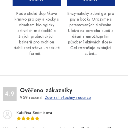
Postbiotické doplňkové
Enzymatický zubní gel pro
krmivo pro psy a kočky s
psy a kočky Orozyme s
obsahem biologicky
patentovaných složením.
aktivních metabolitů a
Ulpívá na povrchu zubů a
živých probiotických
dásní a umožňuje tím
bakterií pro rychlou
působení aktivních složek.
stabilizaci střeva - v tekuté
Gel rozrušuje existující
formě.
zubní...
Ověřeno zákazníky
4.9
959
recenzí.
Zobrazit všechny recenze
Kateřina Sedmikova