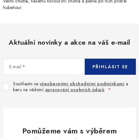
Velmi chutné, našemu kocourovi chutná a pěkně po nich přibral
hubeňour.
Aktuální novinky a akce na váš e-mail
E-mail
PŘIHLÁSIT SE
Souhlasím se
všeobecnými obchodními podmínkami
a
beru na vědomí
zpracování osobních údajů
.
Pomůžeme vám s výběrem