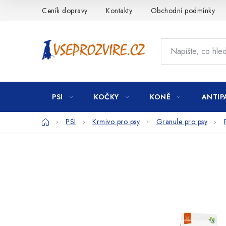
Přejít
Ceník dopravy
Kontakty
Obchodní podmínky
na
obsah
PSI
KOČKY
KONĚ
ANTIP
Domů
PSI
Krmivo pro psy
Granule pro psy