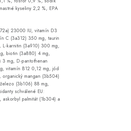
1,1 %, fosfor 0,9 %, sodík
mastné kyseliny 2,2 %, EPA
672a) 23000 IU, vitamín D3
ín C (3a312) 350 mg, taurin
 L-karnitin (3a910) 300 mg,
g, biotin (3a880) 4 mg,
1) 3 mg, D-pantothenan
g, vitamín B12 0,12 mg, jód
, organický mangan (3b504)
 železo (3b106) 88 mg,
idanty schválené EU:
), askorbyl palmitát (1b304) a