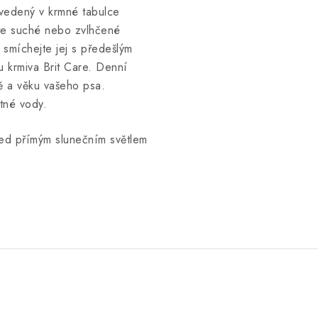
vedený v krmné tabulce
te suché nebo zvlhčené
smíchejte jej s předešlým
u krmiva Brit Care. Denní
itě a věku vašeho psa.
itné vody.
řed přímým slunečním světlem