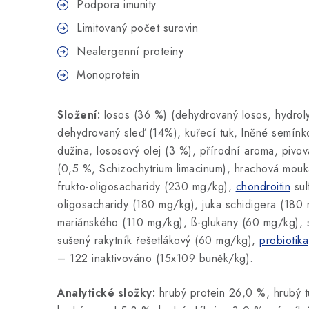
Podpora imunity
Limitovaný počet surovin
Nealergenní proteiny
Monoprotein
Složení:
losos (36 %) (dehydrovaný losos, hydrol
dehydrovaný sleď (14%), kuřecí tuk, lněné semínk
dužina, lososový olej (3 %), přírodní aroma, pivo
(0,5 %, Schizochytrium limacinum), hrachová mou
frukto-oligosacharidy (230 mg/kg),
chondroitin
sul
oligosacharidy (180 mg/kg), juka schidigera (180
mariánského (110 mg/kg), ß-glukany (60 mg/kg), 
sušený rakytník řešetlákový (60 mg/kg),
probiotika
– 122 inaktivováno (15x109 buněk/kg).
Analytické složky:
hrubý protein 26,0 %, hrubý t