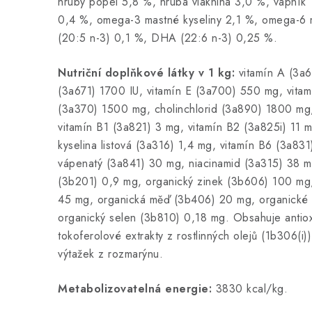
hrubý popel 5,8 %, hrubá vláknina 3,0 %, vápník 
0,4 %, omega-3 mastné kyseliny 2,1 %, omega-6 
(20:5 n-3) 0,1 %, DHA (22:6 n-3) 0,25 %.
Nutriční doplňkové látky v 1 kg:
vitamín A (3a
(3a671) 1700 IU, vitamín E (3a700) 550 mg, vitam
(3a370) 1500 mg, cholinchlorid (3a890) 1800 mg,
vitamín B1 (3a821) 3 mg, vitamín B2 (3a825i) 11 m
kyselina listová (3a316) 1,4 mg, vitamín B6 (3a83
vápenatý (3a841) 30 mg, niacinamid (3a315) 38 m
(3b201) 0,9 mg, organický zinek (3b606) 100 mg
45 mg, organická měď (3b406) 20 mg, organické
organický selen (3b810) 0,18 mg. Obsahuje antiox
tokoferolové extrakty z rostlinných olejů (1b306(i)
výtažek z rozmarýnu.
Metabolizovatelná energie:
3830 kcal/kg.