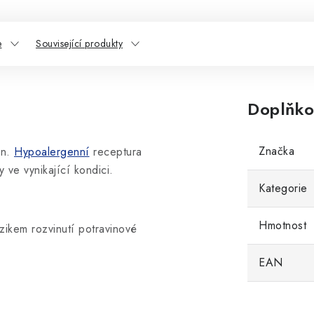
e
Související produkty
Doplňko
Značka
on.
Hypoalergenní
receptura
 ve vynikající kondici.
Kategorie
Hmotnost
zikem rozvinutí potravinové
EAN