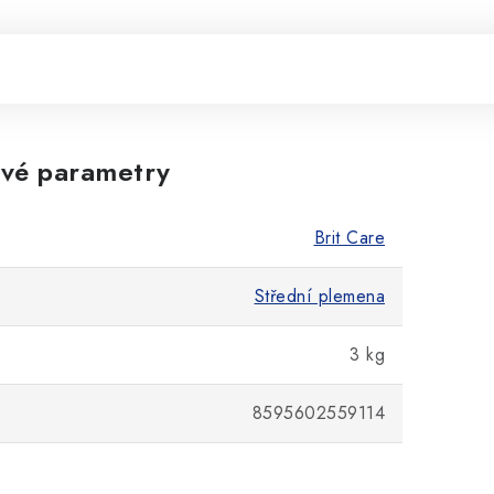
vé parametry
Brit Care
Střední plemena
3 kg
8595602559114