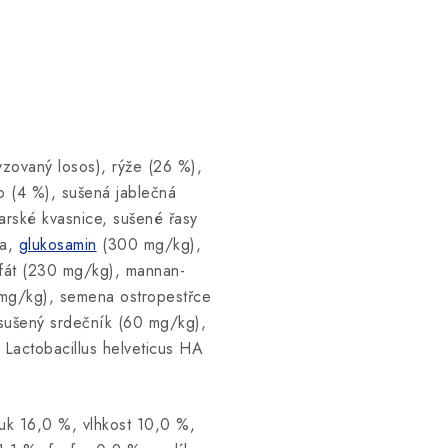
yzovaný losos), rýže (26 %),
o (4 %), sušená jablečná
varské kvasnice, sušené řasy
ka,
glukosamin
(300 mg/kg),
fát (230 mg/kg), mannan-
 mg/kg), semena ostropestřce
sušený srdečník (60 mg/kg),
Lactobacillus helveticus HA
uk 16,0 %, vlhkost 10,0 %,