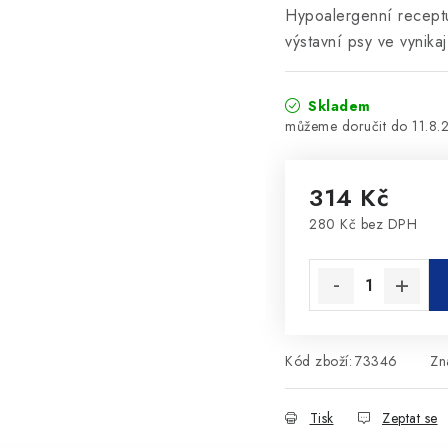
Hypoalergenní receptu
výstavní psy ve vynikaj
Skladem
11.8.
314 Kč
280 Kč bez DPH
Měrná cena:
Kód zboží:
73346
Zn
Tisk
Zeptat se