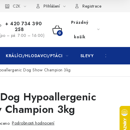
CZK
Přihlášení
Registrace
Prázdný
+ 420 734 390
258
NÁKUPNÍ
(po – pá: 7:00 – 16:00)
košík
KOŠÍK
KRÁLÍCI/HLODAVCI/PTÁCI
SLEVY
ZNAČKY
ypoallergenic Dog Show Champion 3kg
 Dog Hypoallergenic
 Champion 3kg
Podrobnosti hodnocení
oceno