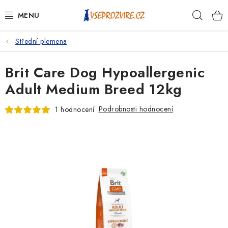
Přejít
Hleda
na
obsah
Střední plemena
PSI
Brit Care Dog Hypoallergenic
KOČKY
Adult Medium Breed 12kg
KONĚ
Podrobnosti hodnocení
1 hodnocení
ANTIPARAZITIKA
PRO CHOVATELE
NA NEMOCI
KRÁLÍCI/HLODAVCI/PTÁCI