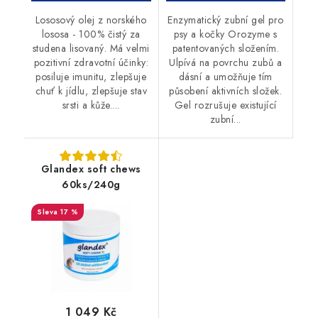
Lososový olej z norského
Enzymatický zubní gel pro
lososa - 100% čistý za
psy a kočky Orozyme s
studena lisovaný. Má velmi
patentovaných složením.
pozitivní zdravotní účinky:
Ulpívá na povrchu zubů a
posiluje imunitu, zlepšuje
dásní a umožňuje tím
chuť k jídlu, zlepšuje stav
působení aktivních složek.
srsti a kůže....
Gel rozrušuje existující
zubní...
Glandex soft chews
60ks/240g
17 %
1 049 Kč