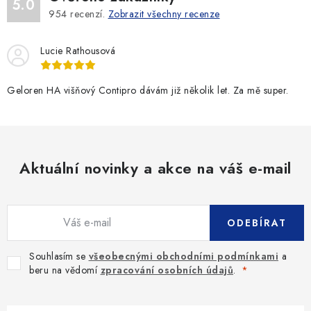
5.0
954
recenzí.
Zobrazit všechny recenze
Lucie Rathousová
Geloren HA višňový Contipro dávám již několik let. Za mě super.
Aktuální novinky a akce na váš e-mail
ODEBÍRAT
Souhlasím se
všeobecnými obchodními podmínkami
a
beru na vědomí
zpracování osobních údajů
.