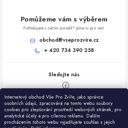
Pomůžeme vám s výběrem
Potřebujete s něčím poradit? Jsme tu pro vás!
obchod
@
vseprozvire.cz
+ 420 734 390 258
Internetový obchod Vše Pro Zvíře, jako správce
Z
osobních údajů, zpracovává na tomto webu soubory
á
cookies pro zlepšování prostředí webových stránek, pro
Informace pro Vás
analytické účely a pro cílenou reklamu. Dalším
p
procházením tohoto webu vyjadřujete souhlas s jejich
a
Ceník dopravy