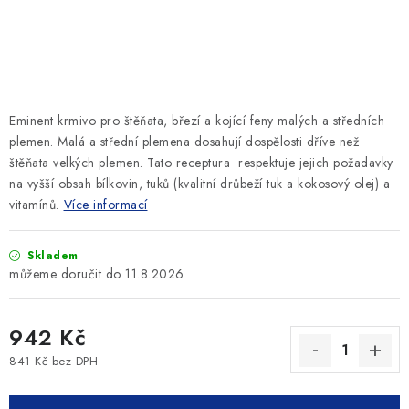
SLEVY
ZNAČKY
Ceník dopravy
Kontakty
Obchodní podmínky
Eminent krmivo pro štěňata, březí a kojící feny malých a středních
Podmínky ochrany osobních údajů
plemen.
Malá a střední plemena dosahují dospělosti dříve než
štěňata velkých plemen. Tato receptura respektuje jejich požadavky
na vyšší obsah bílkovin, tuků (kvalitní drůbeží tuk a kokosový olej) a
vitamínů.
Více informací
Skladem
11.8.2026
942 Kč
841 Kč bez DPH
Měrná cena: