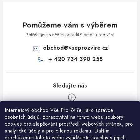
Pomůžeme vám s výběrem
Potřebujete s něčím poradit? Jsme tu pro vás!
obchod
@
vseprozvire.cz
+ 420 734 390 258
Internetový obchod Vše Pro Zvíře, jako správce
Z
osobních údajů, zpracovává na tomto webu soubory
á
cookies pro zlepšování prostředí webových stránek, pro
Informace pro Vás
analytické účely a pro cílenou reklamu. Dalším
p
procházením tohoto webu vyjadřujete souhlas s jejich