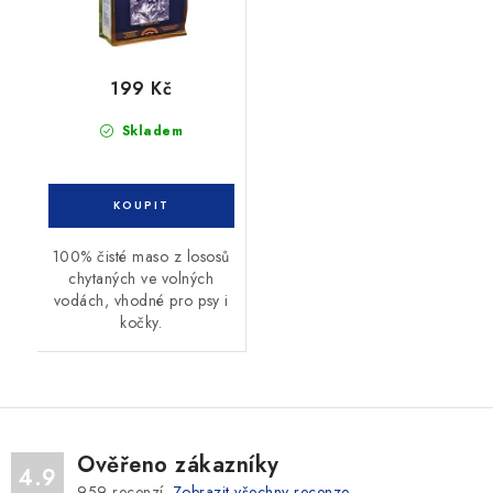
199 Kč
Skladem
100% čisté maso z lososů
chytaných ve volných
vodách, vhodné pro psy i
kočky.
Ověřeno zákazníky
4.9
959
recenzí.
Zobrazit všechny recenze