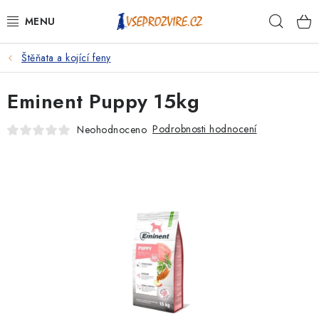
Přejít
Hleda
na
obsah
Štěňata a kojící feny
PSI
Eminent Puppy 15kg
KOČKY
Podrobnosti hodnocení
Neohodnoceno
KONĚ
ANTIPARAZITIKA
PRO CHOVATELE
NA NEMOCI
KRÁLÍCI/HLODAVCI/PTÁCI