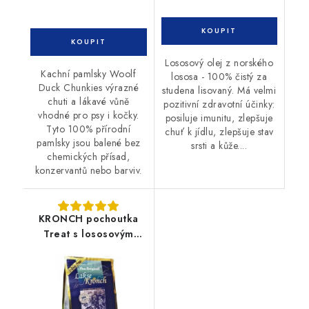
Lososový olej z norského
Kachní pamlsky Woolf
lososa - 100% čistý za
Duck Chunkies výrazné
studena lisovaný. Má velmi
chuti a lákavé vůně
pozitivní zdravotní účinky:
vhodné pro psy i kočky.
posiluje imunitu, zlepšuje
Tyto 100% přírodní
chuť k jídlu, zlepšuje stav
pamlsky jsou balené bez
srsti a kůže....
chemických přísad,
konzervantů nebo barviv.
KRONCH pochoutka
Treat s lososovým
olejem 100% 600g