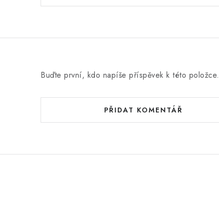
n
o
c
e
n
Buďte první, kdo napíše příspěvek k této položce
í
PŘIDAT KOMENTÁŘ