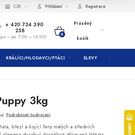
CZK
Přihlášení
Registrace
Prázdný
+ 420 734 390
258
NÁKUPNÍ
(po – pá: 7:00 – 16:00)
košík
KOŠÍK
KRÁLÍCI/HLODAVCI/PTÁCI
SLEVY
ZNAČKY
Puppy 3kg
Podrobnosti hodnocení
ní
ňata, březí a kojící feny malých a středních
í plemena dosahují dospělosti dříve než štěňata