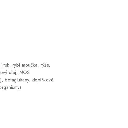
 tuk, rybí moučka, rýže,
sový olej, MOS
y), betaglukany, doplňkové
oorganismy).