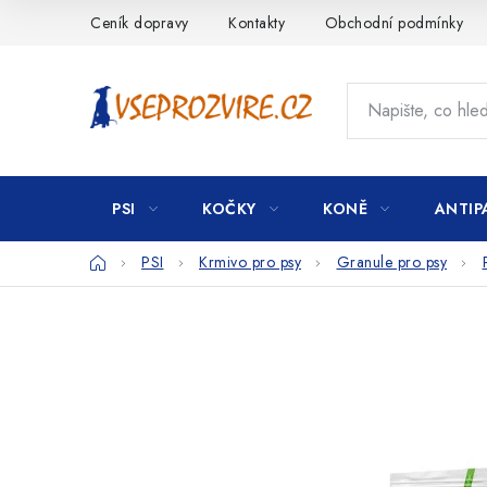
Přejít
Ceník dopravy
Kontakty
Obchodní podmínky
na
obsah
PSI
KOČKY
KONĚ
ANTIP
Domů
PSI
Krmivo pro psy
Granule pro psy