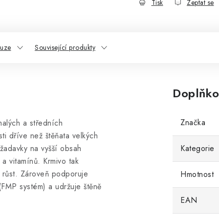
Tisk
Zeptat se
kuze
Související produkty
Doplňko
Značka
malých a středních
ti dříve než štěňata velkých
ožadavky na vyšší obsah
Kategorie
) a vitamínů. Krmivo tak
lý růst. Zároveň podporuje
Hmotnost
 (FMP systém) a udržuje štěně
EAN