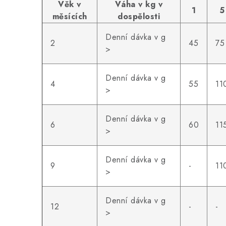
Věk v
Váha v kg v
1
5
měsících
dospělosti
Denní dávka v g
2
45
75
>
Denní dávka v g
4
55
11
>
Denní dávka v g
6
60
11
>
Denní dávka v g
9
-
11
>
Denní dávka v g
12
-
-
>