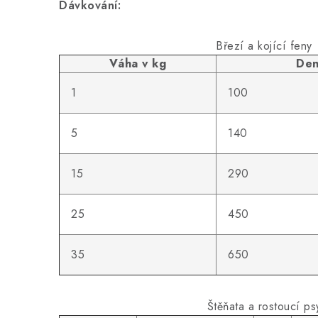
Dávkování:
Březí a kojící feny
Váha v kg
Den
1
100
5
140
15
290
25
450
35
650
Štěňata a rostoucí ps