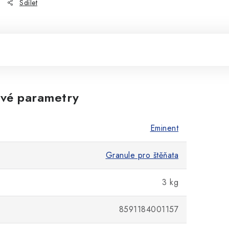
Sdílet
vé parametry
Eminent
Granule pro štěňata
3 kg
8591184001157