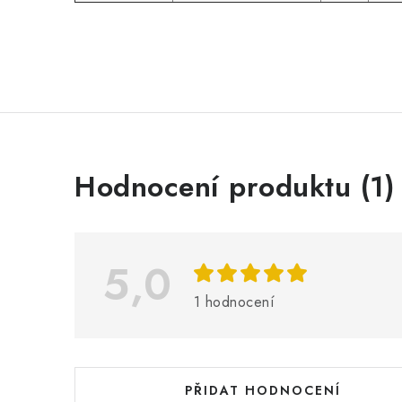
V
Hodnocení produktu (1)
ý
p
i
5,0
s
1 hodnocení
h
o
d
PŘIDAT HODNOCENÍ