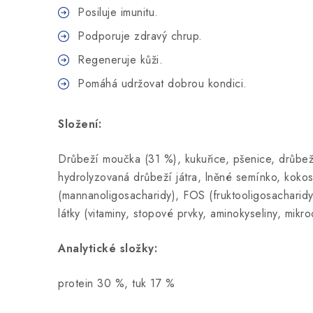
Posiluje imunitu.
Podporuje zdravý chrup.
Regeneruje kůži.
Pomáhá udržovat dobrou kondici.
Složení:
Drůbeží moučka (31 %), kukuřice, pšenice, drůbeží
hydrolyzovaná drůbeží játra, lněné semínko, koko
(mannanoligosacharidy), FOS (fruktooligosacharid
látky (vitaminy, stopové prvky, aminokyseliny, mikr
Analytické složky:
protein 30 %, tuk 17 %