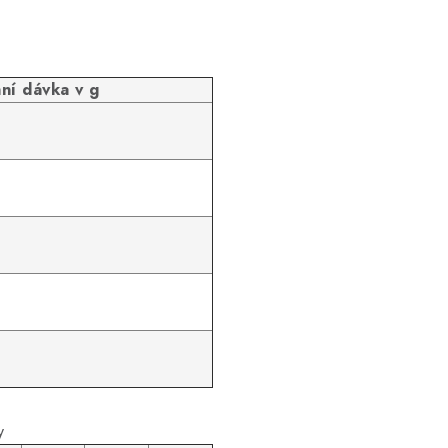
ní dávka v g
y