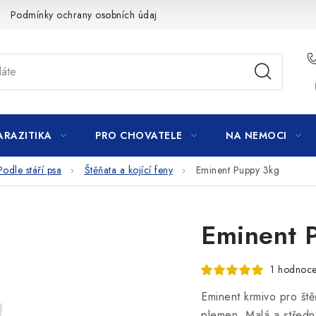
Podmínky ochrany osobních údajů
ARAZITIKA
PRO CHOVATELE
NA NEMOCI
Podle stáří psa
Štěňata a kojící feny
Eminent Puppy 3kg
Eminent 
1 hodnoce
Eminent krmivo pro ště
plemen.
Malá a středn