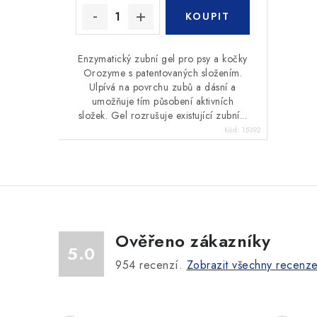
Enzymatický zubní gel pro psy a kočky
Orozyme s patentovaných složením.
Ulpívá na povrchu zubů a dásní a
umožňuje tím působení aktivních
složek. Gel rozrušuje existující zubní...
Kód:
15392
Ověřeno zákazníky
5.0
954
recenzí.
Zobrazit všechny recenz