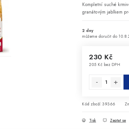
Kompletní suché krmiv
granátovým jablkem pr
2 dny
10.8
230 Kč
205 Kč bez DPH
Měrná cena:
Kód zboží:
39366
Z
Tisk
Zeptat se