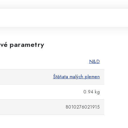
vé parametry
N&D
Štěňata malých plemen
0.94 kg
8010276021915