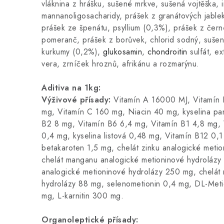
vláknina z hrášku, sušené mrkve, sušená vojtěška, i
mannanoligosacharidy, prášek z granátových jablek
prášek ze špenátu, psyllium (0,3%), prášek z čern
pomeranč, prášek z borůvek, chlorid sodný, sušen
kurkumy (0,2%),
glukosamin
,
chondroitin
sulfát, ex
vera, zrníček hroznů, afrikánu a rozmarýnu.
Aditiva na 1kg:
Výživové přísady:
Vitamín A 16000 MJ, Vitamín 
mg, Vitamín C 160 mg, Niacin 40 mg, kyselina pa
B2 8 mg, Vitamín B6 6,4 mg, Vitamín B1 4,8 mg, 
0,4 mg, kyselina listová 0,48 mg, Vitamín B12 0,
betakaroten 1,5 mg, chelát zinku analogické meti
chelát manganu analogické metioninové hydrolázy
analogické metioninové hydrolázy 250 mg, chelát 
hydrolázy 88 mg, selenometionin 0,4 mg, DL-Met
mg, L-karnitin 300 mg.
Organoleptické přísady: