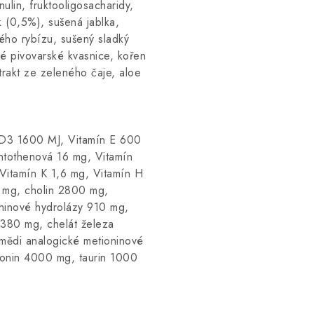
nulin, fruktooligosacharidy,
 (0,5%), sušená jablka,
ého rybízu, sušený sladký
é pivovarské kvasnice, kořen
trakt ze zeleného čaje, aloe
D3 1600 MJ, Vitamín E 600
ntothenová 16 mg, Vitamín
Vitamín K 1,6 mg, Vitamín H
1 mg, cholin 2800 mg,
oninové hydrolázy 910 mg,
 380 mg, chelát železa
mědi analogické metioninové
ionin 4000 mg, taurin 1000