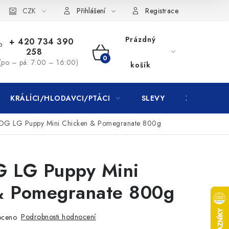
CZK
Přihlášení
Registrace
Prázdný
+ 420 734 390
258
NÁKUPNÍ
(po – pá: 7:00 – 16:00)
košík
KOŠÍK
KRÁLÍCI/HLODAVCI/PTÁCI
SLEVY
ZNAČKY
G LG Puppy Mini Chicken & Pomegranate 800g
 LG Puppy Mini
& Pomegranate 800g
Podrobnosti hodnocení
oceno