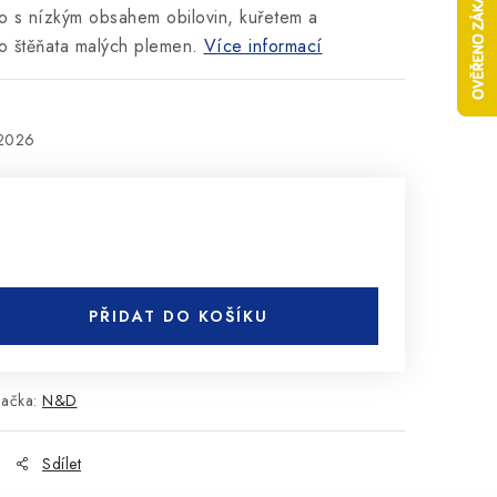
o s nízkým obsahem obilovin, kuřetem a
o štěňata malých plemen.
Více informací
.2026
PŘIDAT DO KOŠÍKU
načka:
N&D
Sdílet