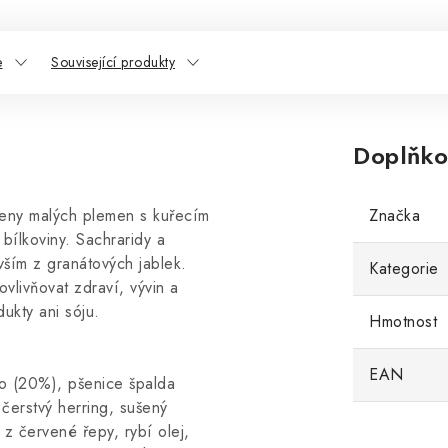
e
Související produkty
Doplňko
 feny malých plemen s kuřecím
Značka
 bílkoviny. Sachraridy a
vším z granátových jablek.
Kategorie
vlivňovat zdraví, vývin a
ukty ani sóju.
Hmotnost
EAN
o (20%), pšenice špalda
čerstvý herring, sušený
 z červené řepy, rybí olej,