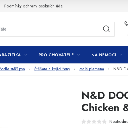
Podmínky ochrany osobních údajů
ARAZITIKA
PRO CHOVATELE
NA NEMOCI
Podle stáří psa
Štěňata a kojící feny
Malá plemena
N&D DO
N&D DOG
Chicken 
Neohodn