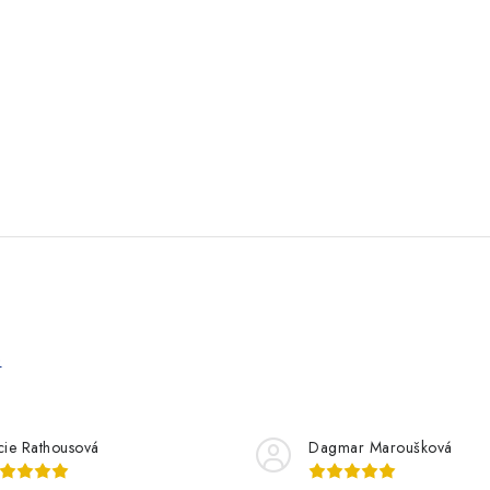
e
cie Rathousová
Dagmar Maroušková