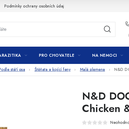
Podmínky ochrany osobních údajů
ARAZITIKA
PRO CHOVATELE
NA NEMOCI
Podle stáří psa
Štěňata a kojící feny
Malá plemena
N&D DO
N&D DOG
Chicken 
Neohodn