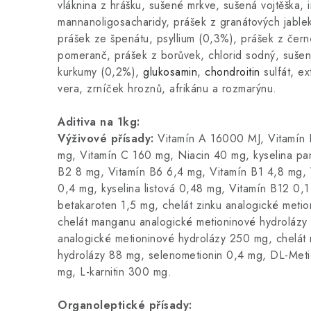
vláknina z hrášku, sušené mrkve, sušená vojtěška, i
mannanoligosacharidy, prášek z granátových jablek
prášek ze špenátu, psyllium (0,3%), prášek z čern
pomeranč, prášek z borůvek, chlorid sodný, sušen
kurkumy (0,2%),
glukosamin
,
chondroitin
sulfát, ex
vera, zrníček hroznů, afrikánu a rozmarýnu.
Aditiva na 1kg:
Výživové přísady:
Vitamín A 16000 MJ, Vitamín 
mg, Vitamín C 160 mg, Niacin 40 mg, kyselina pa
B2 8 mg, Vitamín B6 6,4 mg, Vitamín B1 4,8 mg, 
0,4 mg, kyselina listová 0,48 mg, Vitamín B12 0,
betakaroten 1,5 mg, chelát zinku analogické meti
chelát manganu analogické metioninové hydrolázy
analogické metioninové hydrolázy 250 mg, chelát 
hydrolázy 88 mg, selenometionin 0,4 mg, DL-Met
mg, L-karnitin 300 mg.
Organoleptické přísady: