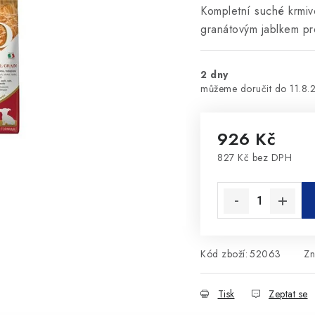
Kompletní suché krmiv
granátovým jablkem pr
2 dny
11.8.
926 Kč
827 Kč bez DPH
Měrná cena:
Kód zboží:
52063
Zn
Tisk
Zeptat se