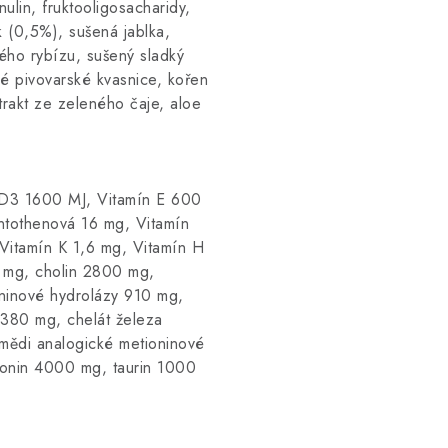
nulin, fruktooligosacharidy,
 (0,5%), sušená jablka,
ého rybízu, sušený sladký
é pivovarské kvasnice, kořen
trakt ze zeleného čaje, aloe
D3 1600 MJ, Vitamín E 600
ntothenová 16 mg, Vitamín
Vitamín K 1,6 mg, Vitamín H
1 mg, cholin 2800 mg,
oninové hydrolázy 910 mg,
 380 mg, chelát železa
mědi analogické metioninové
ionin 4000 mg, taurin 1000