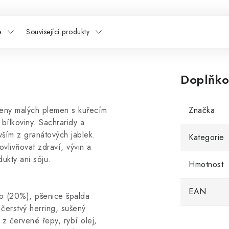
e
Související produkty
Doplňko
 feny malých plemen s kuřecím
Značka
 bílkoviny. Sachraridy a
vším z granátových jablek.
Kategorie
vlivňovat zdraví, vývin a
ukty ani sóju.
Hmotnost
EAN
o (20%), pšenice špalda
čerstvý herring, sušený
 z červené řepy, rybí olej,