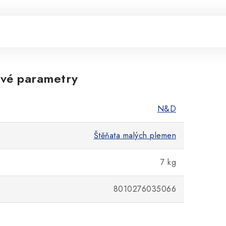
vé parametry
N&D
Štěňata malých plemen
7 kg
8010276035066