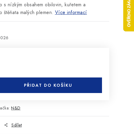
o s nízkým obsahem obilovin, kuřetem a
o štěňata malých plemen.
Více informací
2026
PŘIDAT DO KOŠÍKU
ačka:
N&D
Sdílet