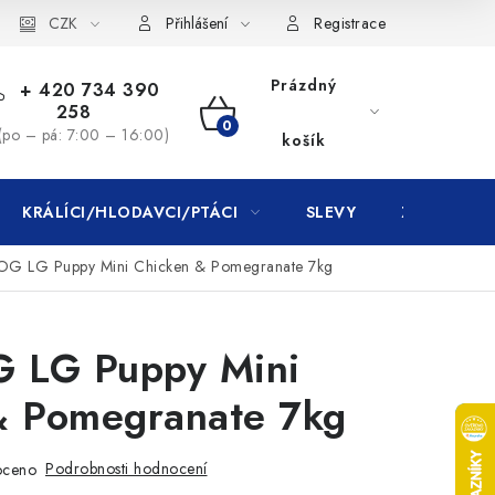
CZK
Přihlášení
Registrace
Prázdný
+ 420 734 390
258
NÁKUPNÍ
(po – pá: 7:00 – 16:00)
košík
KOŠÍK
KRÁLÍCI/HLODAVCI/PTÁCI
SLEVY
ZNAČKY
G LG Puppy Mini Chicken & Pomegranate 7kg
 LG Puppy Mini
& Pomegranate 7kg
Podrobnosti hodnocení
oceno