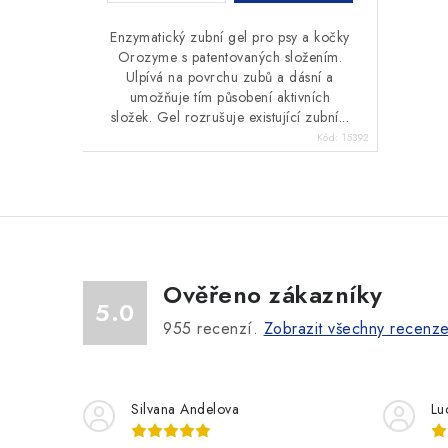
Enzymatický zubní gel pro psy a kočky
Orozyme s patentovaných složením.
Ulpívá na povrchu zubů a dásní a
umožňuje tím působení aktivních
složek. Gel rozrušuje existující zubní...
Kód:
15392
Ověřeno zákazníky
5.0
955
recenzí.
Zobrazit všechny recenz
Silvana Andelova
Lu