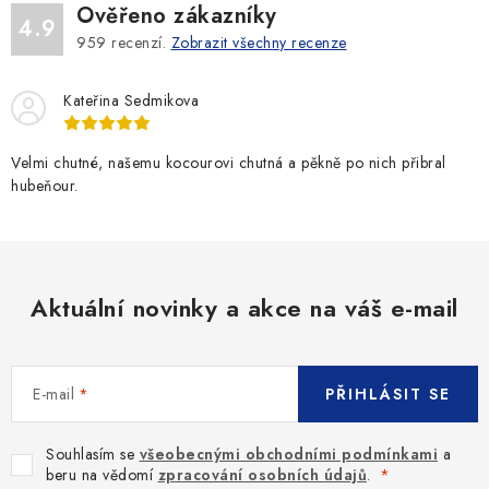
Ověřeno zákazníky
4.9
959
recenzí.
Zobrazit všechny recenze
Kateřina Sedmikova
Velmi chutné, našemu kocourovi chutná a pěkně po nich přibral
hubeňour.
Aktuální novinky a akce na váš e-mail
E-mail
PŘIHLÁSIT SE
Souhlasím se
všeobecnými obchodními podmínkami
a
beru na vědomí
zpracování osobních údajů
.