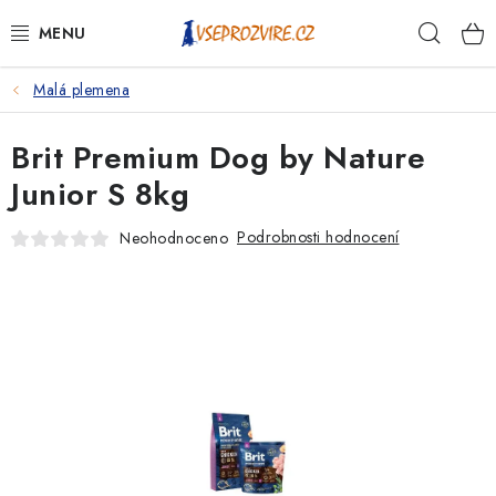
Přejít
Hleda
na
obsah
Malá plemena
PSI
Brit Premium Dog by Nature
KOČKY
Junior S 8kg
KONĚ
Podrobnosti hodnocení
Neohodnoceno
ANTIPARAZITIKA
PRO CHOVATELE
NA NEMOCI
KRÁLÍCI/HLODAVCI/PTÁCI