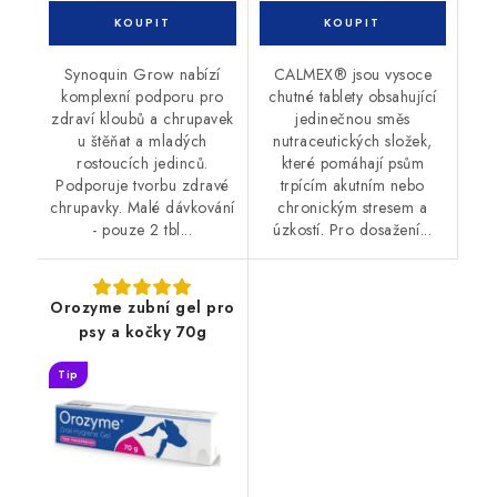
Synoquin Grow nabízí
CALMEX® jsou vysoce
komplexní podporu pro
chutné tablety obsahující
zdraví kloubů a chrupavek
jedinečnou směs
u štěňat a mladých
nutraceutických složek,
rostoucích jedinců.
které pomáhají psům
Podporuje tvorbu zdravé
trpícím akutním nebo
chrupavky. Malé dávkování
chronickým stresem a
- pouze 2 tbl...
úzkostí. Pro dosažení...
Orozyme zubní gel pro
psy a kočky 70g
Tip