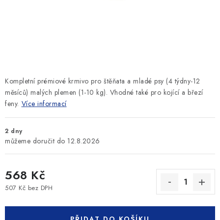
SLEVY
ZNAČKY
Ceník dopravy
Kontakty
Obchodní podmínky
Podmínky ochrany osobních údajů
Kompletní prémiové krmivo pro štěňata a mladé psy (4 týdny-12
měsíců) malých plemen (1-10 kg). Vhodné také pro kojící a březí
feny.
Více informací
2 dny
12.8.2026
568 Kč
507 Kč bez DPH
Měrná cena:
PŘIDAT DO KOŠÍKU