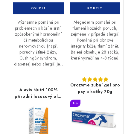
Významně pomáhá při
Megaderm pomáhá při
problémech s kůží a srstí,
tlumení kožních poruch,
způsobenými hormonální
zejména v případě alergií.
či metabolickou
Pomáhá při obnově
nerovnováhou (např.
integrity kůže, tlumí zánět.
poruchy štítné žlázy,
Balení obsahuje 28 sáčků,
Cushingův syndrom,
které vystačí na 4-8 týdnů.
diabetes) nebo alergií. Je...
Orozyme zubní gel pro
Alavis Nutri 100%
psy a kočky 70g
přírodní lososový olej
200 ml
Tip