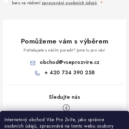
beru na vědomí
zpracování osobních údajů
.
Pomůžeme vám s výběrem
Potřebujete s něčím poradit? Jsme tu pro vás!
obchod
@
vseprozvire.cz
+ 420 734 390 258
Internetový obchod Vše Pro Zvíře, jako správce
Z
osobních údajů, zpracovává na tomto webu soubory