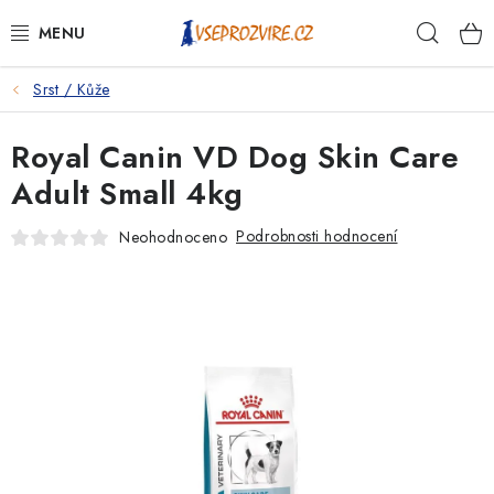
Přejít
Hleda
na
obsah
Srst / Kůže
PSI
Royal Canin VD Dog Skin Care
KOČKY
Adult Small 4kg
KONĚ
Podrobnosti hodnocení
Neohodnoceno
ANTIPARAZITIKA
PRO CHOVATELE
NA NEMOCI
KRÁLÍCI/HLODAVCI/PTÁCI