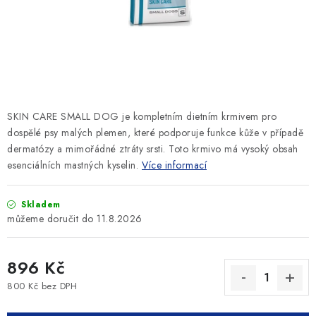
SLEVY
ZNAČKY
Ceník dopravy
Kontakty
Obchodní podmínky
Podmínky ochrany osobních údajů
SKIN CARE SMALL DOG je kompletním dietním krmivem pro
dospělé psy malých plemen, které podporuje funkce kůže v případě
dermatózy a mimořádné ztráty srsti. Toto krmivo má vysoký obsah
esenciálních mastných kyselin.
Více informací
Skladem
11.8.2026
896 Kč
800 Kč bez DPH
Měrná cena: