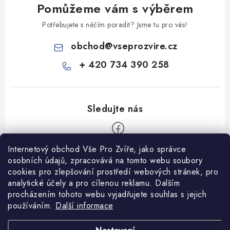
Pomůžeme vám s výběrem
Potřebujete s něčím poradit? Jsme tu pro vás!
obchod
@
vseprozvire.cz
+ 420 734 390 258
Internetový obchod Vše Pro Zvíře, jako správce
Z
osobních údajů, zpracovává na tomto webu soubory
á
cookies pro zlepšování prostředí webových stránek, pro
Informace pro Vás
p
analytické účely a pro cílenou reklamu. Dalším
procházením tohoto webu vyjadřujete souhlas s jejich
a
Ceník dopravy
používáním.
Další informace
t
Kontakty
í
Obchodní podmínky
Heuréka recenze
VseProZvire.cz 2011-2024