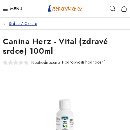
Přejít
Hleda
na
obsah
Srdce / Cardio
PSI
Canina Herz - Vital (zdravé
KOČKY
srdce) 100ml
KONĚ
Podrobnosti hodnocení
Neohodnoceno
ANTIPARAZITIKA
PRO CHOVATELE
NA NEMOCI
KRÁLÍCI/HLODAVCI/PTÁCI