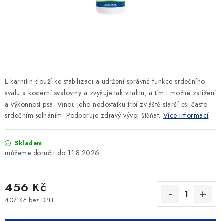
SLEVY
ZNAČKY
Ceník dopravy
Kontakty
Obchodní podmínky
Podmínky ochrany osobních údajů
L-karnitin slouží ke stabilizaci a udržení správné funkce srdečního
svalu a kosterní svaloviny a zvyšuje tak vitalitu, a tím i možné zatížení
a výkonnost psa. Vinou jeho nedostatku trpí zvláště starší psi často
srdečním selháním. Podporuje zdravý vývoj štěňat.
Více informací
Skladem
11.8.2026
456 Kč
407 Kč bez DPH
Měrná cena: