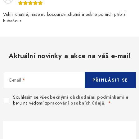
Velmi chutné, našemu kocourovi chutná a pěkně po nich přibral
hubeňour.
Aktuální novinky a akce na váš e-mail
E-mail
PŘIHLÁSIT SE
Souhlasím se
všeobecnými obchodními podmínkami
a
beru na vědomí
zpracování osobních údajů
.