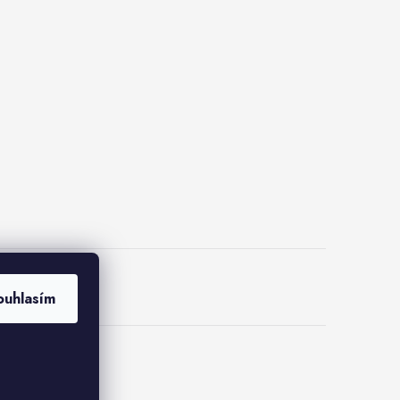
lus
ouhlasím