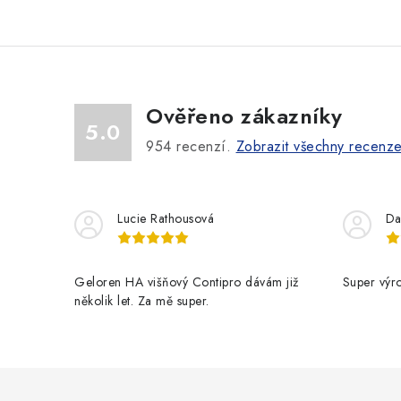
Ověřeno zákazníky
5.0
954
recenzí.
Zobrazit všechny recenz
Lucie Rathousová
Da
Geloren HA višňový Contipro dávám již
Super výr
několik let. Za mě super.