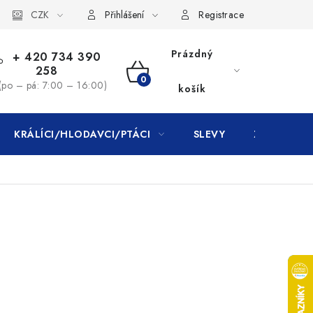
CZK
Přihlášení
Registrace
Prázdný
+ 420 734 390
258
NÁKUPNÍ
(po – pá: 7:00 – 16:00)
košík
KOŠÍK
KRÁLÍCI/HLODAVCI/PTÁCI
SLEVY
ZNAČKY