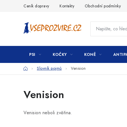
Přejít
Ceník dopravy
Kontakty
Obchodní podmínky
na
obsah
PSI
KOČKY
KONĚ
ANTIP
Domů
Slovník pojmů
Venision
Venision
Venision neboli zvěřina.