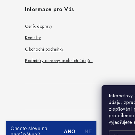
á
Informace pro Vás
p
a
Ceník dopravy
t
Kontakty
í
Obchodní podmínky
Podmínky ochrany osobních údajů
Internetový
O
údajů, zpra
zlepšování 
pro cílenou
vyjadřujete
Chcete slevu na
ANO
NE
první nákup?