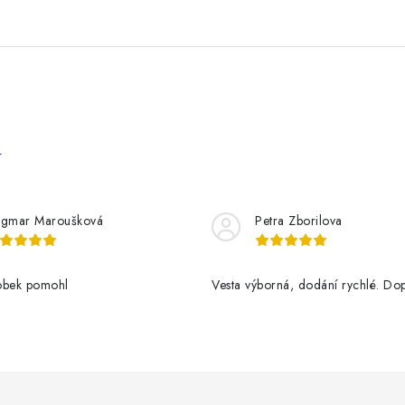
e
gmar Maroušková
Petra Zborilova
obek pomohl
Vesta výborná, dodání rychlé. Dop