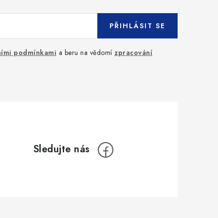
PŘIHLÁSIT SE
ími podmínkami
a beru na vědomí
zpracování