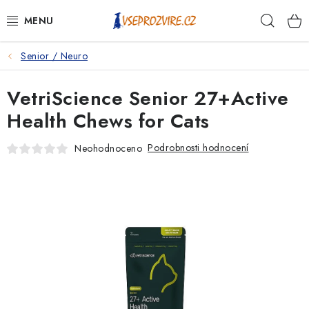
Přejít
Hleda
na
obsah
Senior / Neuro
PSI
VetriScience Senior 27+Active
KOČKY
Health Chews for Cats
KONĚ
Podrobnosti hodnocení
Neohodnoceno
ANTIPARAZITIKA
PRO CHOVATELE
NA NEMOCI
KRÁLÍCI/HLODAVCI/PTÁCI