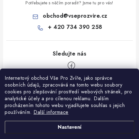
Potřebujete s něčím poradit? Jsme tu pro vás!
obchod
@
vseprozvire.cz
+ 420 734 390 258
Internetový obchod Vše Pro Zvíře, jako správce
Z
osobních údajů, zpracovává na tomto webu soubory
á
cookies pro zlepšování prostředí webových stránek, pro
Informace pro Vás
p
analytické účely a pro cílenou reklamu. Dalším
procházením tohoto webu vyjadřujete souhlas s jejich
a
Ceník dopravy
používáním.
Další informace
t
Kontakty
í
Obchodní podmínky
Heuréka recenze
VseProZvire.cz 2011-2024
Nastavení
VetPlus
Obchodní podmínky