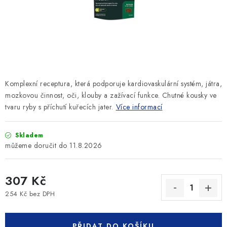
SLEVY
ZNAČKY
Ceník dopravy
Kontakty
Obchodní podmínky
Podmínky ochrany osobních údajů
Komplexní receptura, která podporuje kardiovaskulární systém, játra,
mozkovou činnost, oči, klouby a zažívací funkce. Chutné kousky ve
tvaru ryby s příchutí kuřecích jater.
Více informací
Skladem
11.8.2026
307 Kč
254 Kč bez DPH
Měrná cena:
PŘIDAT DO KOŠÍKU