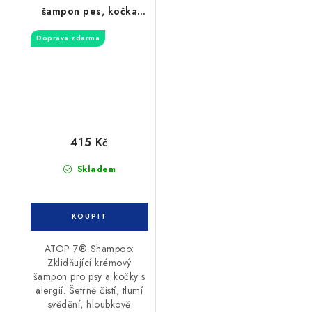
šampon pes, kočka
200ml
Doprava zdarma
415 Kč
Skladem
ATOP 7® Shampoo:
Zklidňující krémový
šampon pro psy a kočky s
alergií. Šetrně čistí, tlumí
svědění, hloubkově