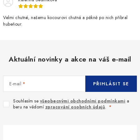
Velmi chutné, našemu kocourovi chutná a pěkně po nich přibral
hubeňour.
Aktuální novinky a akce na váš e-mail
E-mail
PŘIHLÁSIT SE
Souhlasím se
všeobecnými obchodními podmínkami
a
beru na vědomí
zpracování osobních údajů
.