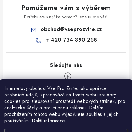
Pomůžeme vám s výběrem
Potřebujete s něčím poradit? Jsme tu pro vás!
obchod
@
vseprozvire.cz
+ 420 734 390 258
Internetový obchod Vše Pro Zvíře, jako správce
Z
osobních údajů, zpracovává na tomto webu soubory
á
cookies pro zlepšování prostředí webových stránek, pro
Informace pro Vás
analytické účely a pro cílenou reklamu. Dalším
p
procházením tohoto webu vyjadřujete souhlas s jejich
a
Ceník dopravy
používáním.
Další informace
t
Kontakty