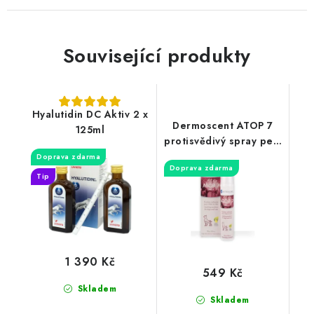
Související produkty
Hyalutidin DC Aktiv 2 x
Dermoscent ATOP 7
125ml
protisvědivý spray pes,
kočka 75ml
Doprava zdarma
Doprava zdarma
Tip
1 390 Kč
549 Kč
Skladem
Skladem