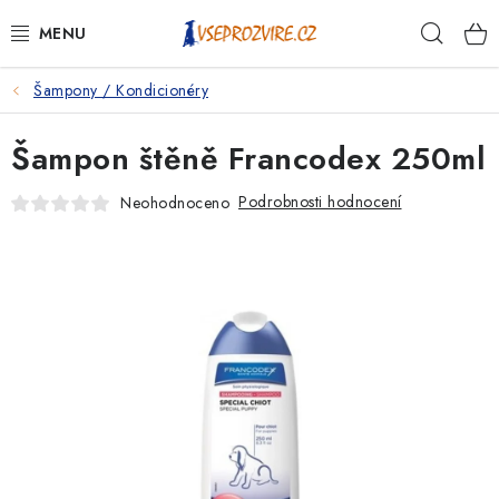
Přejít
Hleda
na
obsah
Šampony / Kondicionéry
PSI
Šampon štěně Francodex 250ml
KOČKY
Podrobnosti hodnocení
Neohodnoceno
KONĚ
ANTIPARAZITIKA
PRO CHOVATELE
NA NEMOCI
KRÁLÍCI/HLODAVCI/PTÁCI