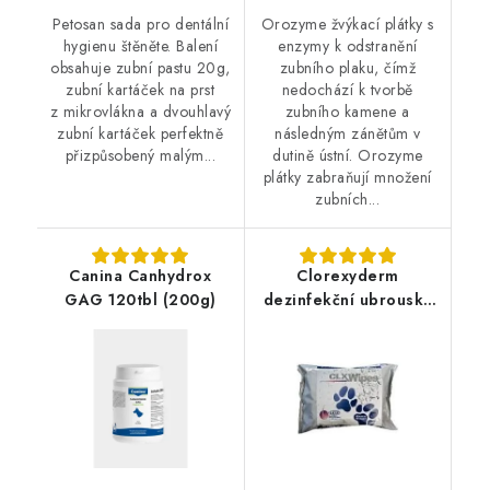
Petosan sada pro dentální
Orozyme žvýkací plátky s
hygienu štěněte. Balení
enzymy k odstranění
obsahuje zubní pastu 20g,
zubního plaku, čímž
zubní kartáček na prst
nedochází k tvorbě
z mikrovlákna a dvouhlavý
zubního kamene a
zubní kartáček perfektně
následným zánětům v
přizpůsobený malým...
dutině ústní. Orozyme
plátky zabraňují množení
zubních...
Canina Canhydrox
Clorexyderm
GAG 120tbl (200g)
dezinfekční ubrousky
40ks