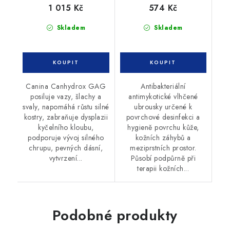
1 015 Kč
574 Kč
Skladem
Skladem
Canina Canhydrox GAG
Antibakteriální
posiluje vazy, šlachy a
antimykotické vlhčené
svaly, napomáhá růstu silné
ubrousky určené k
kostry, zabraňuje dysplazii
povrchové desinfekci a
kyčelního kloubu,
hygieně povrchu kůže,
podporuje vývoj silného
kožních záhybů a
chrupu, pevných dásní,
meziprstních prostor.
vytvrzení...
Působí podpůrně při
terapii kožních...
Podobné produkty