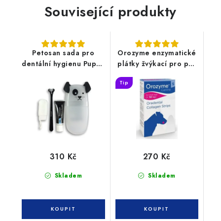
Související produkty
Petosan sada pro
Orozyme enzymatické
dentální hygienu Puppy
plátky žvýkací pro psy
pack
S
Tip
310 Kč
270 Kč
Skladem
Skladem