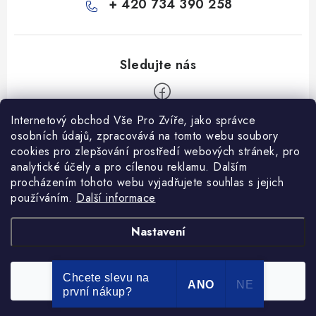
+ 420 734 390 258
Internetový obchod Vše Pro Zvíře, jako správce
Z
osobních údajů, zpracovává na tomto webu soubory
á
cookies pro zlepšování prostředí webových stránek, pro
Informace pro Vás
p
analytické účely a pro cílenou reklamu. Dalším
procházením tohoto webu vyjadřujete souhlas s jejich
a
Ceník dopravy
používáním.
Další informace
t
Kontakty
í
Obchodní podmínky
Heuréka recenze
VseProZvire.cz 2011-2024
Nastavení
VetPlus
Obchodní podmínky
Podmínky ochrany osobních údajů
Chcete slevu na
Souhlasím
Copyright 2026
Vše Pro Zvíře
. Všechna práva vyhrazena.
ANO
NE
první nákup?
Vytvořil Shoptet Premium