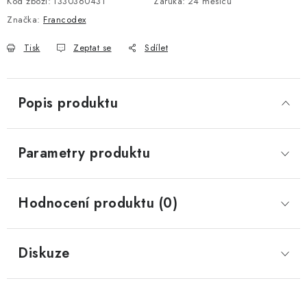
Kód zboží:
1330360431
Záruka
:
24 měsíců
Značka:
Francodex
Tisk
Zeptat se
Sdílet
Popis produktu
Parametry produktu
Hodnocení produktu (0)
Diskuze