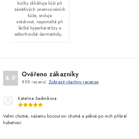
kočky zklidňuje kůži při
zánětlivých onemocněních
kůže, snižuje
svědivost, napomáhá při
léčbě hyperkeratózy a
seborhoické dermatitidy,...
Ověřeno zákazníky
4.9
959
recenzí.
Zobrazit všechny recenze
Kateřina Sedmikova
Velmi chutné, našemu kocourovi chutná a pěkně po nich přibral
hubeňour.