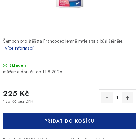
SLEVY
ZNAČKY
Ceník dopravy
Kontakty
Obchodní podmínky
Šampon pro štěňata Francodex jemně myje srst a kůži štěněte.
Podmínky ochrany osobních údajů
Více informací
Skladem
11.8.2026
225 Kč
186 Kč bez DPH
Měrná cena:
PŘIDAT DO KOŠÍKU