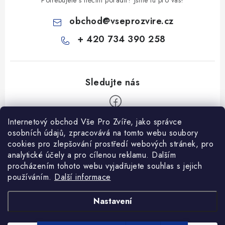
Potřebujete s něčím poradit? Jsme tu pro vás!
obchod
@
vseprozvire.cz
+ 420 734 390 258
Internetový obchod Vše Pro Zvíře, jako správce
Z
osobních údajů, zpracovává na tomto webu soubory
á
cookies pro zlepšování prostředí webových stránek, pro
Informace pro Vás
analytické účely a pro cílenou reklamu. Dalším
p
procházením tohoto webu vyjadřujete souhlas s jejich
a
Ceník dopravy
používáním.
Další informace
t
Kontakty
í
Obchodní podmínky
Heuréka recenze
VseProZvire.cz 2011-2024
Nastavení
VetPlus
Obchodní podmínky