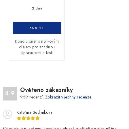
2 dny
Kondicioner s norkovým
olejem pro snadnou
úpravu srsti a lesk
Ověřeno zákazníky
4.9
959
recenzí.
Zobrazit všechny recenze
Kateřina Sedmikova
Velmi chutné, našemu kocourovi chutná a pěkně po nich přibral