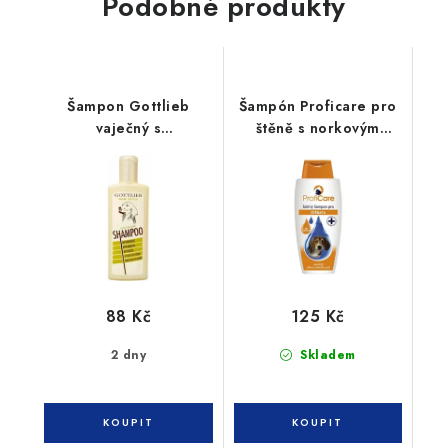
Podobné produkty
Šampon Gottlieb
Šampón Proficare pro
vaječný s
štěně s norkovým
makadamovým olejem
olejem 300 ml
300m
88 Kč
125 Kč
2 dny
Skladem