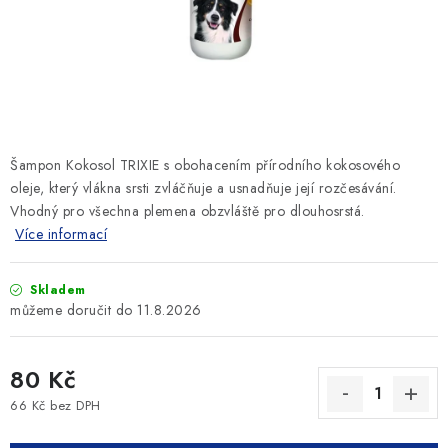
SLEVY
ZNAČKY
Ceník dopravy
Kontakty
Obchodní podmínky
Podmínky ochrany osobních údajů
Šampon Kokosol TRIXIE s obohacením přírodního kokosového
oleje, který vlákna srsti zvláčňuje a usnadňuje její rozčesávání.
Vhodný pro všechna plemena obzvláště pro dlouhosrstá.
Více informací
Skladem
11.8.2026
80 Kč
66 Kč bez DPH
Měrná cena: