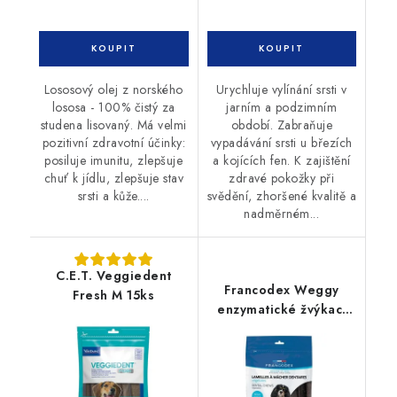
Lososový olej z norského
Urychluje vylínání srsti v
lososa - 100% čistý za
jarním a podzimním
studena lisovaný. Má velmi
období. Zabraňuje
pozitivní zdravotní účinky:
vypadávání srsti u březích
posiluje imunitu, zlepšuje
a kojících fen. K zajištění
chuť k jídlu, zlepšuje stav
zdravé pokožky při
srsti a kůže....
svědění, zhoršené kvalitě a
nadměrném...
C.E.T. Veggiedent
Francodex Weggy
Fresh M 15ks
enzymatické žvýkací
plátky S 224 g