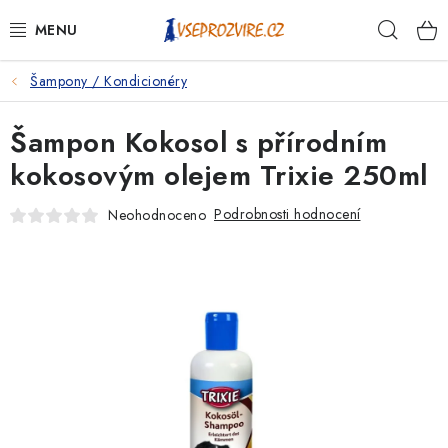
Přejít
Hleda
na
obsah
Šampony / Kondicionéry
PSI
Šampon Kokosol s přírodním
KOČKY
kokosovým olejem Trixie 250ml
KONĚ
Podrobnosti hodnocení
Neohodnoceno
ANTIPARAZITIKA
PRO CHOVATELE
NA NEMOCI
KRÁLÍCI/HLODAVCI/PTÁCI