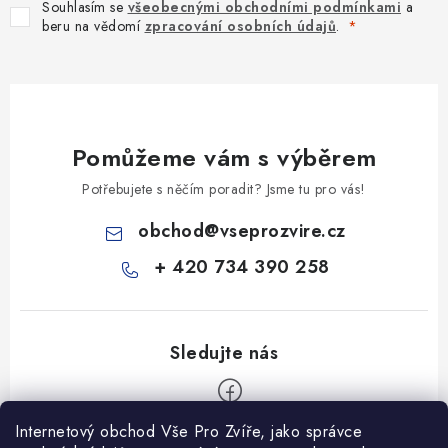
Souhlasím se
všeobecnými obchodními podmínkami
a
beru na vědomí
zpracování osobních údajů
.
Pomůžeme vám s výběrem
Potřebujete s něčím poradit? Jsme tu pro vás!
obchod
@
vseprozvire.cz
+ 420 734 390 258
Internetový obchod Vše Pro Zvíře, jako správce
Z