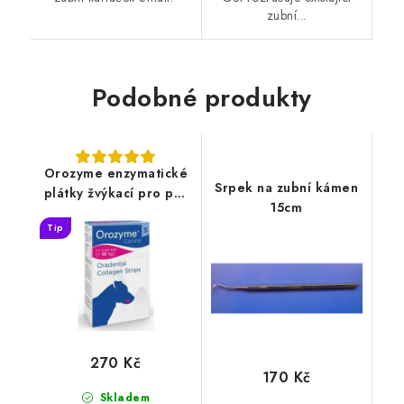
zubní...
Podobné produkty
Orozyme enzymatické
Srpek na zubní kámen
plátky žvýkací pro psy
15cm
S
Tip
270 Kč
170 Kč
Skladem