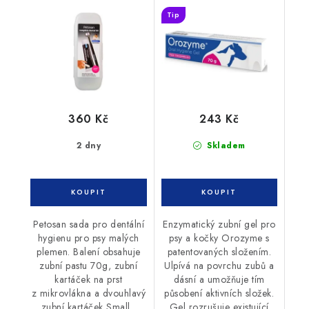
hygienu Small
Tip
360 Kč
243 Kč
2 dny
Skladem
Petosan sada pro dentální
Enzymatický zubní gel pro
hygienu pro psy malých
psy a kočky Orozyme s
plemen. Balení obsahuje
patentovaných složením.
zubní pastu 70g, zubní
Ulpívá na povrchu zubů a
kartáček na prst
dásní a umožňuje tím
z mikrovlákna a dvouhlavý
působení aktivních složek.
zubní kartáček Small.
Gel rozrušuje existující