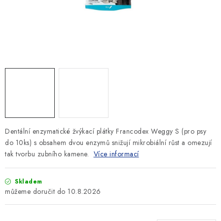
SLEVY
ZNAČKY
Ceník dopravy
Kontakty
Obchodní podmínky
Podmínky ochrany osobních údajů
Dentální enzymatické žvýkací plátky Francodex Weggy S (pro psy
do 10ks) s obsahem dvou enzymů snižují mikrobiální růst a omezují
tak tvorbu zubního kamene.
Více informací
Skladem
10.8.2026