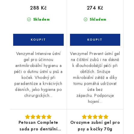
288 Kč
274 Kč
Skladem
Skladem
Venzymel Intensive ústní
Venzymel Prevent ústní gel
gel pro účinnou
na čištění zubů i na dásně
antimikrobiální hygienu a
k dlouhodobější péči při
péči o dutinu ústní u psů a
obtížích. Snižuje
koček. Vhodný při
mikrobiální zátěž a díky
paradentóze a krvácivých
tomu pomáhá udržovat
dásních, jako hygiena po
ústa bez
chirurgických...
zápachu. Podporuje
hojení...
Petosan Complete
Orozyme zubní gel pro
sada pro dentální
psy a kočky 70g