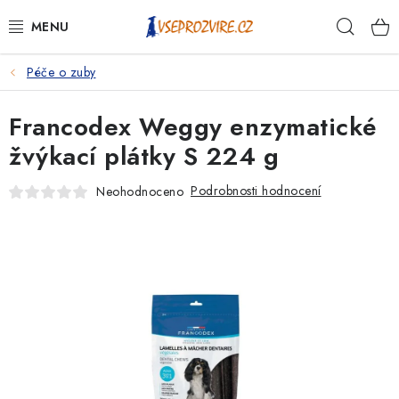
Přejít
Hleda
na
obsah
Péče o zuby
PSI
Francodex Weggy enzymatické
KOČKY
žvýkací plátky S 224 g
KONĚ
Podrobnosti hodnocení
Neohodnoceno
ANTIPARAZITIKA
PRO CHOVATELE
NA NEMOCI
KRÁLÍCI/HLODAVCI/PTÁCI