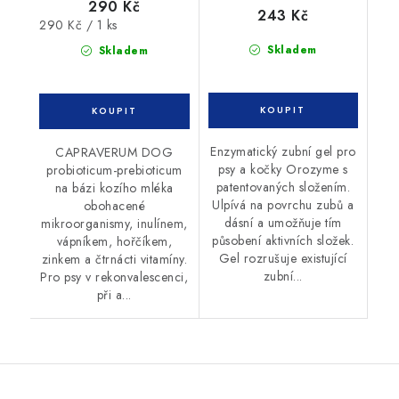
290 Kč
243 Kč
Měrná
290 Kč / 1 ks
cena:
Skladem
Skladem
Enzymatický zubní gel pro
CAPRAVERUM DOG
psy a kočky Orozyme s
probioticum-prebioticum
patentovaných složením.
na bázi kozího mléka
Ulpívá na povrchu zubů a
obohacené
dásní a umožňuje tím
mikroorganismy, inulínem,
působení aktivních složek.
vápníkem, hořčíkem,
Gel rozrušuje existující
zinkem a čtrnácti vitamíny.
zubní...
Pro psy v rekonvalescenci,
při a...