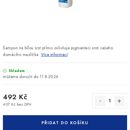
SLEVY
ZNAČKY
Ceník dopravy
Kontakty
Obchodní podmínky
Podmínky ochrany osobních údajů
Šampon na bílou srst přímo ovlivňuje pigmentaci srsti vašeho
domácího mazlíčka.
Více informací
Skladem
11.8.2026
492 Kč
407 Kč bez DPH
Měrná cena:
PŘIDAT DO KOŠÍKU