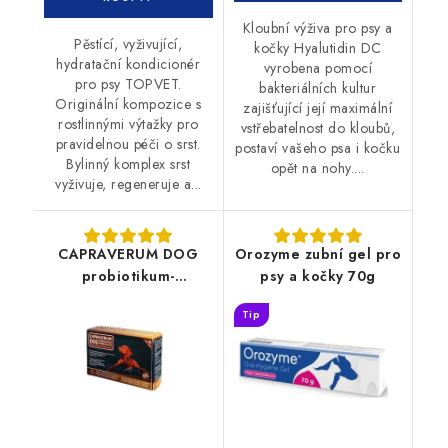
Kloubní výživa pro psy a
Pěstící, vyživující,
kočky Hyalutidin DC
hydratační kondicionér
vyrobena pomocí
pro psy TOPVET.
bakteriálních kultur
Originální kompozice s
zajišťující její maximální
rostlinnými výtažky pro
vstřebatelnost do kloubů,
pravidelnou péči o srst.
postaví vašeho psa i kočku
Bylinný komplex srst
opět na nohy....
vyživuje, regeneruje a...
CAPRAVERUM DOG
Orozyme zubní gel pro
probiotikum-
psy a kočky 70g
prebiotikum 30tbl
Tip