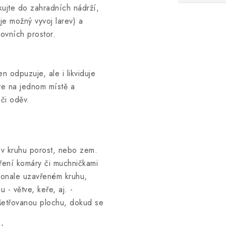
ikujte do zahradních nádrží,
e možný vyvoj larev) a
kovních prostor.
en odpuzuje, ale i likviduje
te na jednom místě a
 či oděv.
 v kruhu porost, nebo zem.
oření komáry či muchničkami
konale uzavřeném kruhu,
 - větve, keře, aj. -
šetřovanou plochu, dokud se