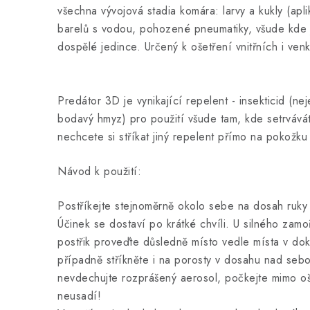
všechna vývojová stadia komára: larvy a kukly (apl
barelů s vodou, pohozené pneumatiky, všude kde j
dospělé jedince. Určený k ošetření vnitřních i ven
Predátor 3D je vynikající repelent - insekticid (nej
bodavý hmyz) pro použití všude tam, kde setrvává
nechcete si stříkat jiný repelent přímo na pokožku
Návod k použití:
Postříkejte stejnoměrně okolo sebe na dosah ruky
Účinek se dostaví po krátké chvíli. U silného zam
postřik proveďte důsledně místo vedle místa v do
případně stříkněte i na porosty v dosahu nad sebou
nevdechujte rozprášený aerosol, počkejte mimo o
neusadí!