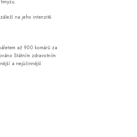
 hmyzu.
záleží na jeho intenzitě.
s náletem až 900 komárů za
továno Státním zdravotním
ější a nejúčinnější