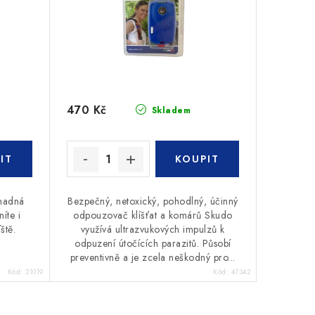
470 Kč
Skladem
snadná
Bezpečný, netoxický, pohodlný, účinný
íte i
odpouzovač klíšťat a komárů Skudo
ště.
využívá ultrazvukových impulzů k
odpuzení útočících parazitů. Působí
preventivně a je zcela neškodný pro...
Kód:
21019
Kód:
47342