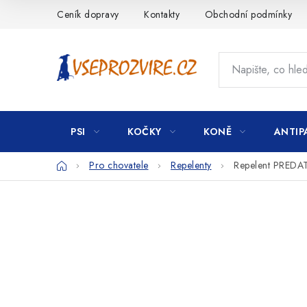
Přejít
Ceník dopravy
Kontakty
Obchodní podmínky
na
obsah
PSI
KOČKY
KONĚ
ANTIP
Domů
Pro chovatele
Repelenty
Repelent PREDA