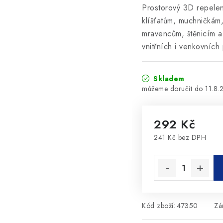
Prostorový 3D repelent
klíšťatům, muchničká
mravencům, štěnicím a
vnitřních i venkovních
Skladem
11.8.
292 Kč
241 Kč bez DPH
Měrná cena:
Kód zboží:
47350
Zá