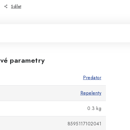
Sdílet
vé parametry
Predator
Repelenty
0.3 kg
8595117102041