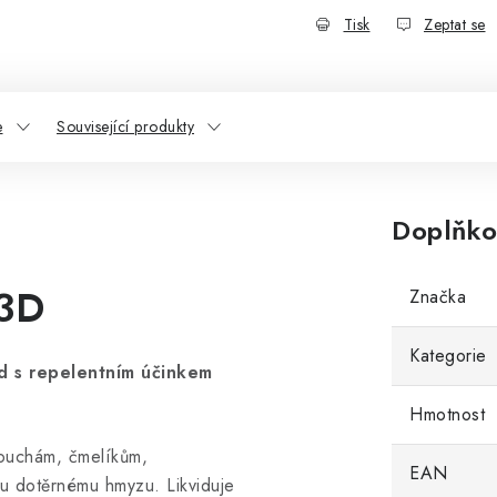
Tisk
Zeptat se
e
Související produkty
Doplňko
3D
Značka
Kategorie
id s repelentním účinkem
Hmotnost
mouchám, čmelíkům,
EAN
u dotěrnému hmyzu. Likviduje