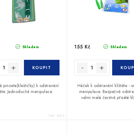
155 Kč
Skladem
Skladem
á pinzeta(kleštičky) k odstranění
Háček k odstranění klíštěte - 
štěte. Jednoduchá manipulace.
manipulace. Bezpečně odstran
velmi malé čerstvě přisáté klí
Kód:
10472