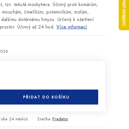
, tzv. tekutá moskytiera. Účinný proti komárům,
m, mouchám, čmelíkům, potemníkům, molům,
 dalšímu dotěrnému hmyzu. Určený k ošetření
 prostor. Účinný až 24 hod.
Více informací
2026
PŘIDAT DO KOŠÍKU
ruka
:
24 měsíců
Značka:
Predator