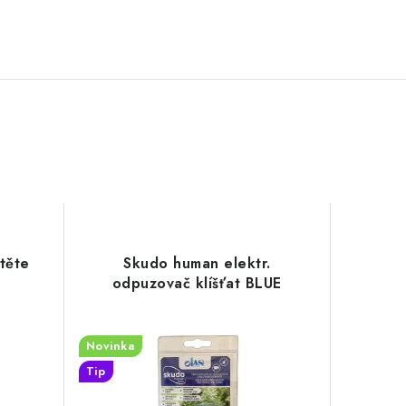
těte
Skudo human elektr.
odpuzovač klíšťat BLUE
Novinka
Tip