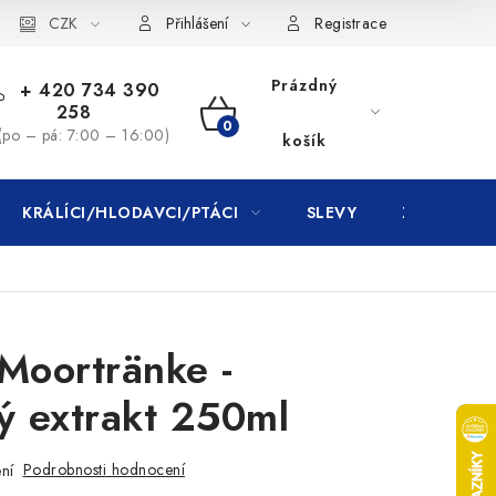
CZK
Přihlášení
Registrace
Prázdný
+ 420 734 390
258
NÁKUPNÍ
(po – pá: 7:00 – 16:00)
košík
KOŠÍK
KRÁLÍCI/HLODAVCI/PTÁCI
SLEVY
ZNAČKY
oortränke -
ý extrakt 250ml
Podrobnosti hodnocení
ní