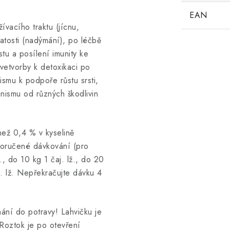
EAN
ívacího traktu (jícnu,
natosti (nadýmání), po léčbě
stu a posílení imunity ke
vetvorby k detoxikaci po
ismu k podpoře růstu srsti,
anismu od různých škodlivin
ež 0,4 % v kyselině
poručené dávkování (pro
., do 10 kg 1 čaj. lž., do 20
j. lž. Nepřekračujte dávku 4
ání do potravy! Lahvičku je
 Roztok je po otevření