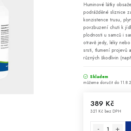
Huminové látky obsažen
podrážděné sliznice za
konzistence trusu, plyn
povzbuzení chuti k jíd
plodnosti u samců i sa
otravě jedy, léky nebo
srsti, tlumení projevů 
různých škodlivin (např
Skladem
11.8.
389 Kč
321 Kč bez DPH
Měrná cena: