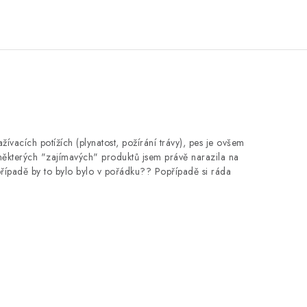
vacích potížích (plynatost, požírání trávy), pes je ovšem
 U některých "zajímavých" produktů jsem právě narazila na
řípadě by to bylo bylo v pořádku?? Popřípadě si ráda