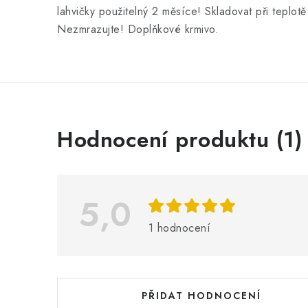
lahvičky použitelný 2 měsíce! Skladovat při teplot
Nezmrazujte! Doplňkové krmivo.
V
Hodnocení produktu (1)
ý
p
i
5,0
s
1 hodnocení
h
o
d
PŘIDAT HODNOCENÍ