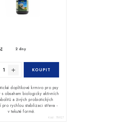
Kč
2 dny
otické doplňkové krmivo pro psy
 s obsahem biologicky aktivních
bolitů a živých probiotických
í pro rychlou stabilizaci střeva -
v tekuté formě.
Kód:
78927