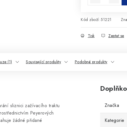
Kód zboží:
51221
Zn
Tisk
Zeptat se
uze (1)
Související produkty
Podobné produkty
Doplňko
Značka
ání sliznici zažívacího traktu
prostřednictvím Peyerových
sahuje žádné přidané
Kategorie