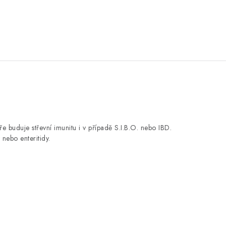
e buduje střevní imunitu i v případě S.I.B.O. nebo IBD.
 nebo enteritidy.