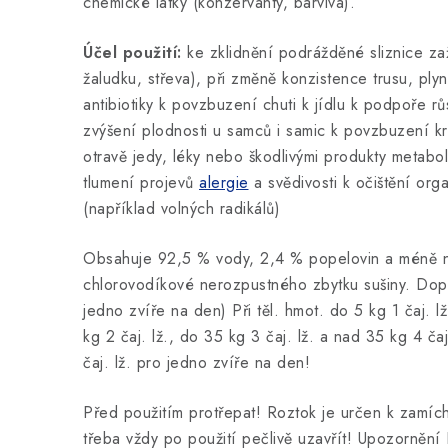
chemické látky (konzervanty, barviva).
Účel použití:
ke zklidnění podrážděné sliznice zaž
žaludku, střeva), při změně konzistence trusu, ply
antibiotiky k povzbuzení chuti k jídlu k podpoře rů
zvýšení plodnosti u samců i samic k povzbuzení kr
otravě jedy, léky nebo škodlivými produkty metabol
tlumení projevů
alergie
a svědivosti k očištění org
(například volných radikálů)
Obsahuje 92,5 % vody, 2,4 % popelovin a méně n
chlorovodíkové nerozpustného zbytku sušiny. Do
jedno zvíře na den) Při těl. hmot. do 5 kg 1 čaj. lž
kg 2 čaj. lž., do 35 kg 3 čaj. lž. a nad 35 kg 4 ča
čaj. lž. pro jedno zvíře na den!
Před použitím protřepat! Roztok je určen k zamích
třeba vždy po použití pečlivě uzavřít! Upozornění