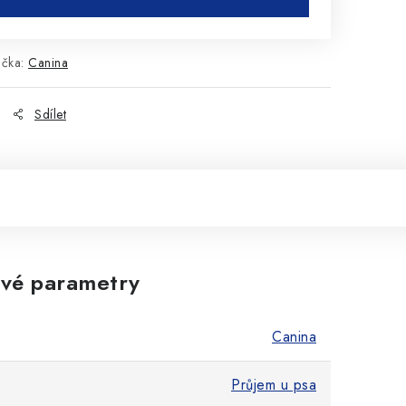
ačka:
Canina
Sdílet
vé parametry
Canina
Průjem u psa