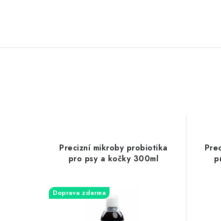
s
k
u
z
í
Precizní mikroby probiotika
Prec
pro psy a kočky 300ml
p
Doprava zdarma