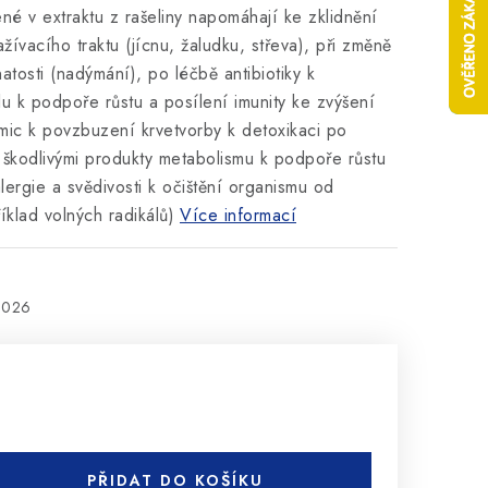
é v extraktu z rašeliny napomáhají ke zklidnění
žívacího traktu (jícnu, žaludku, střeva), při změně
atosti (nadýmání), po léčbě antibiotiky k
lu k podpoře růstu a posílení imunity ke zvýšení
mic k povzbuzení krvetvorby k detoxikaci po
 škodlivými produkty metabolismu k podpoře růstu
alergie a svědivosti k očištění organismu od
íklad volných radikálů)
Více informací
2026
PŘIDAT DO KOŠÍKU