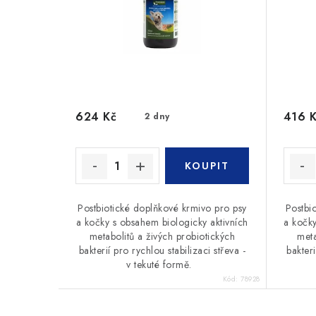
624 Kč
416 
2 dny
Postbiotické doplňkové krmivo pro psy
Postbi
a kočky s obsahem biologicky aktivních
a kočky
metabolitů a živých probiotických
meta
bakterií pro rychlou stabilizaci střeva -
bakteri
v tekuté formě.
Kód:
78928