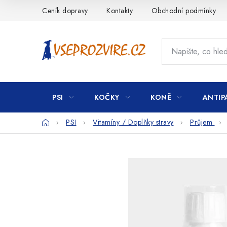
Přejít
Ceník dopravy
Kontakty
Obchodní podmínky
na
obsah
PSI
KOČKY
KONĚ
ANTIP
Domů
PSI
Vitamíny / Doplňky stravy
Průjem