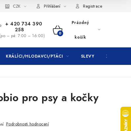
CZK
Přihlášení
Registrace
Prázdný
+ 420 734 390
258
NÁKUPNÍ
(po – pá: 7:00 – 16:00)
košík
KOŠÍK
KRÁLÍCI/HLODAVCI/PTÁCI
SLEVY
ZNAČKY
obio pro psy a kočky
Podrobnosti hodnocení
ní