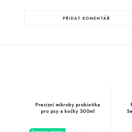
í
PŘIDAT KOMENTÁŘ
Precizní mikroby probiotika
pro psy a kočky 300ml
Se
Doprava zdarma