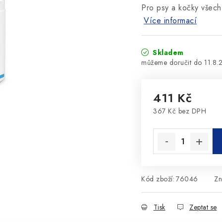
Pro psy a kočky všech
Více informací
Skladem
11.8.
411 Kč
367 Kč bez DPH
Měrná cena:
Kód zboží:
76046
Zn
Tisk
Zeptat se