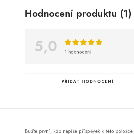
V
Hodnocení produktu (1)
ý
p
i
5,0
s
1 hodnocení
h
o
d
PŘIDAT HODNOCENÍ
n
o
c
e
n
Buďte první, kdo napíše příspěvek k této položce