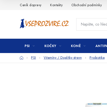
Přejít
Ceník dopravy
Kontakty
Obchodní podmínky
na
obsah
PSI
KOČKY
KONĚ
ANTIP
Domů
PSI
Vitamíny / Doplňky stravy
Probiotika