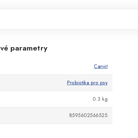
vé parametry
Canvit
Probiotika pro psy
0.3 kg
8595602566525