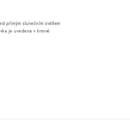
řed přímým slunečním světlem
vka je uvedena v krmné