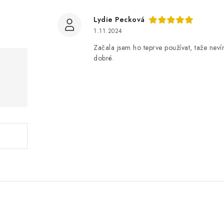
Lydie Pecková
1.11.2024
Začala jsem ho teprve používat, taže nev
dobré.
.