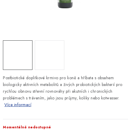
SLEVY
ZNAČKY
Ceník dopravy
Kontakty
Obchodní podmínky
Podmínky ochrany osobních údajů
Postbiotické doplňkové krmivo pro koně a hříbata s obsahem
biologicky aktivních metabolitů a živých probiotických bakterií pro
rychlou obnovu střevní rovnováhy při akutních i chronických
problémech s trávením, jako jsou průjmy, koliky nebo kotwasser.
Více informací
Momentálně nedostupné