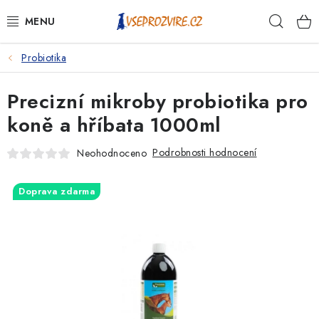
Přejít
Hleda
na
obsah
Probiotika
PSI
Precizní mikroby probiotika pro
KOČKY
koně a hříbata 1000ml
KONĚ
Podrobnosti hodnocení
Neohodnoceno
ANTIPARAZITIKA
Doprava zdarma
PRO CHOVATELE
NA NEMOCI
KRÁLÍCI/HLODAVCI/PTÁCI