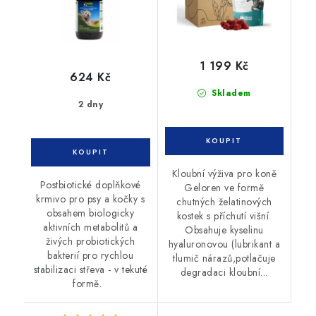
1 199 Kč
624 Kč
Skladem
2 dny
Kloubní výživa pro koně
Postbiotické doplňkové
Geloren ve formě
krmivo pro psy a kočky s
chutných želatinových
obsahem biologicky
kostek s příchutí višní.
aktivních metabolitů a
Obsahuje kyselinu
živých probiotických
hyaluronovou (lubrikant a
bakterií pro rychlou
tlumič nárazů,potlačuje
stabilizaci střeva - v tekuté
degradaci kloubní...
formě.