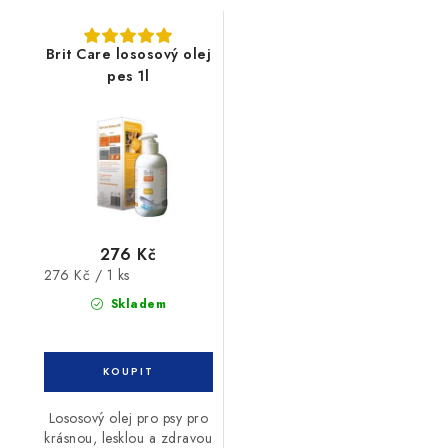
Brit Care lososový olej
pes 1l
276 Kč
Měrná
276 Kč / 1 ks
cena:
Skladem
Lososový olej pro psy pro
krásnou, lesklou a zdravou