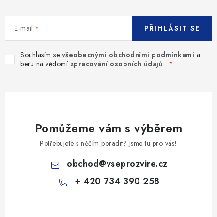
E-mail
PŘIHLÁSIT SE
Souhlasím se
všeobecnými obchodními podmínkami
a
beru na vědomí
zpracování osobních údajů
.
Pomůžeme vám s výběrem
Potřebujete s něčím poradit? Jsme tu pro vás!
obchod
@
vseprozvire.cz
+ 420 734 390 258