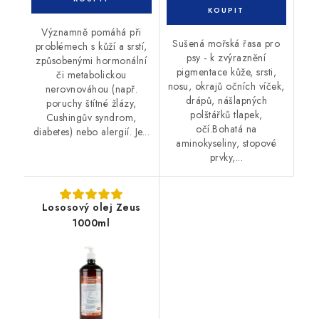
Významně pomáhá při
Sušená mořská řasa pro
problémech s kůží a srstí,
psy - k zvýraznění
způsobenými hormonální
pigmentace kůže, srsti,
či metabolickou
nosu, okrajů očních víček,
nerovnováhou (např.
drápů, nášlapných
poruchy štítné žlázy,
polštářků tlapek,
Cushingův syndrom,
očí.Bohatá na
diabetes) nebo alergií. Je...
aminokyseliny, stopové
prvky,...
Lososový olej Zeus
1000ml