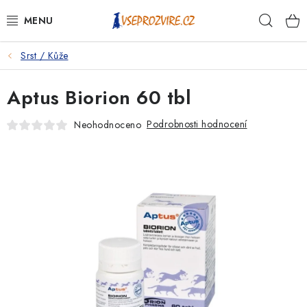
Přejít
Hleda
na
obsah
Srst / Kůže
PSI
Aptus Biorion 60 tbl
KOČKY
Podrobnosti hodnocení
Neohodnoceno
KONĚ
ANTIPARAZITIKA
PRO CHOVATELE
NA NEMOCI
KRÁLÍCI/HLODAVCI/PTÁCI