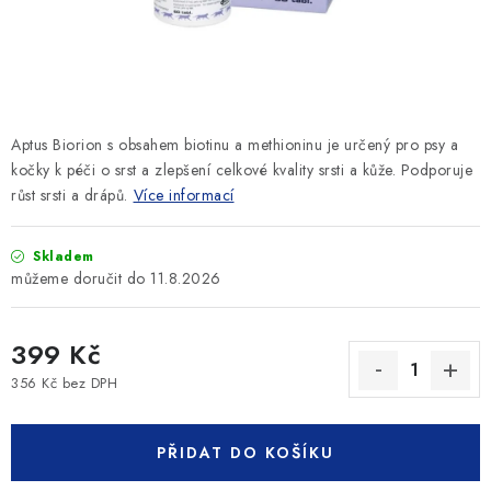
SLEVY
ZNAČKY
Ceník dopravy
Kontakty
Obchodní podmínky
Aptus Biorion s obsahem biotinu a methioninu je určený pro psy a
Podmínky ochrany osobních údajů
kočky k péči o srst a zlepšení celkové kvality srsti a kůže. Podporuje
růst srsti a drápů.
Více informací
Skladem
11.8.2026
399 Kč
356 Kč bez DPH
Měrná cena:
PŘIDAT DO KOŠÍKU