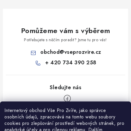
Pomůžeme vám s výběrem
Potřebujete s něčím poradit? Jsme tu pro vás!
obchod
@
vseprozvire.cz
+ 420 734 390 258
Internetový obchod Vše Pro Zvíře, jako správce
Z
osobních údajů, zpracovává na tomto webu soubory
á
cookies pro zlepšování prostředí webových stránek, pro
Informace pro Vás
analytické účely a pro cílenou reklamu. Dalším