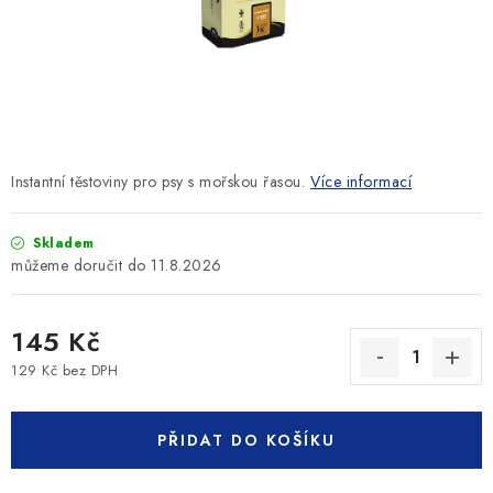
SLEVY
ZNAČKY
Ceník dopravy
Kontakty
Obchodní podmínky
Podmínky ochrany osobních údajů
Instantní těstoviny pro psy s mořskou řasou.
Více informací
Skladem
11.8.2026
145 Kč
129 Kč bez DPH
Měrná cena:
PŘIDAT DO KOŠÍKU