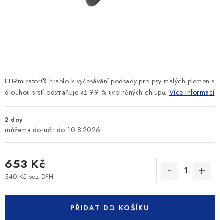
SLEVY
ZNAČKY
Ceník dopravy
Kontakty
Obchodní podmínky
Podmínky ochrany osobních údajů
FURminator® hrablo k vyčesávání podsady pro psy malých plemen s
dlouhou srstí odstraňuje až 99 % uvolněných chlupů.
Více informací
2 dny
10.8.2026
653 Kč
540 Kč bez DPH
Měrná cena:
PŘIDAT DO KOŠÍKU