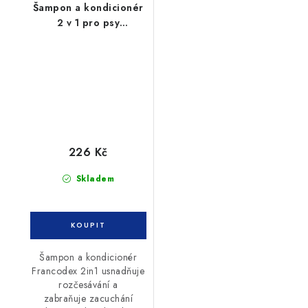
Šampon a kondicionér
2 v 1 pro psy
Francodex 250ml
226 Kč
Skladem
Šampon a kondicionér
Francodex 2in1 usnadňuje
rozčesávání a
zabraňuje zacuchání