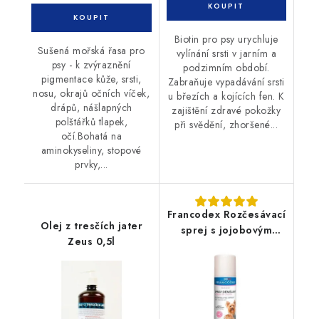
Biotin pro psy urychluje
Sušená mořská řasa pro
vylínání srsti v jarním a
psy - k zvýraznění
podzimním období.
pigmentace kůže, srsti,
Zabraňuje vypadávání srsti
nosu, okrajů očních víček,
u březích a kojících fen. K
drápů, nášlapných
zajištění zdravé pokožky
polštářků tlapek,
při svědění, zhoršené...
očí.Bohatá na
aminokyseliny, stopové
prvky,...
Francodex Rozčesávací
Olej z tresčích jater
sprej s jojobovým
Zeus 0,5l
olejem 250ml