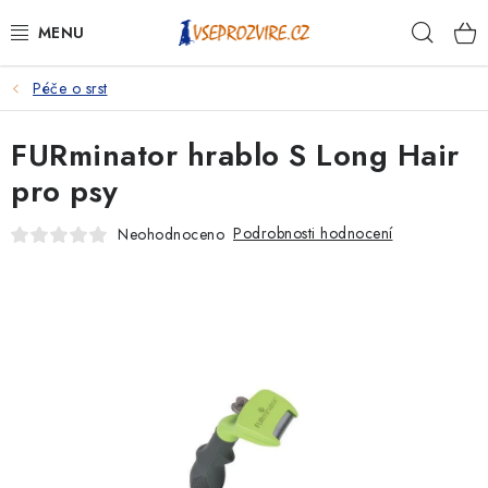
Přejít
Hleda
na
obsah
Péče o srst
PSI
FURminator hrablo S Long Hair
KOČKY
pro psy
KONĚ
Podrobnosti hodnocení
Neohodnoceno
ANTIPARAZITIKA
PRO CHOVATELE
NA NEMOCI
KRÁLÍCI/HLODAVCI/PTÁCI