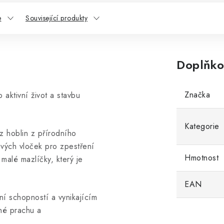
e
Související produkty
Doplňko
Značka
aktivní život a stavbu
Kategorie
 hoblin z přírodního
vých vloček pro zpestření
Hmotnost
 malé mazlíčky, který je
EAN
í schopností a vynikajícím
ené prachu a