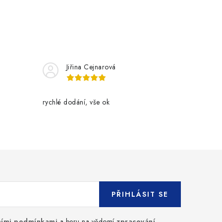
Jiřina Cejnarová
rychlé dodání, vše ok
PŘIHLÁSIT SE
ími podmínkami
a beru na vědomí
zpracování