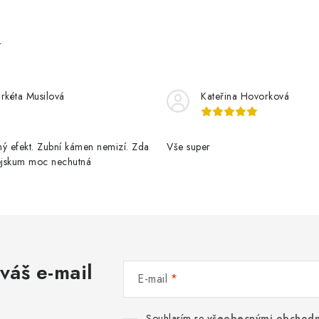
e
rkéta Musilová
Kateřina Hovorková
ý efekt. Zubní kámen nemizí. Zda
Vše super
pejskum moc nechutná
váš e-mail
E-mail
Souhlasím se
všeobecnými obchodn