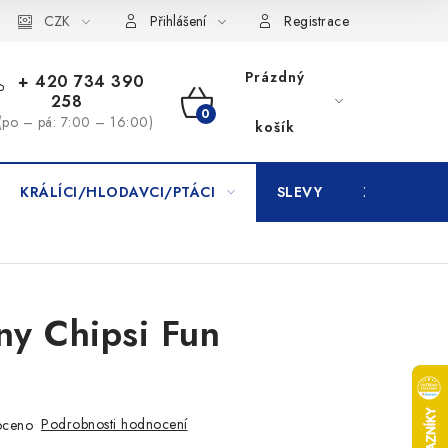
CZK
Přihlášení
Registrace
Prázdný
+ 420 734 390
258
NÁKUPNÍ
(po – pá: 7:00 – 16:00)
košík
KOŠÍK
KRÁLÍCI/HLODAVCI/PTÁCI
SLEVY
ZNAČKY
ny Chipsi Fun
Podrobnosti hodnocení
oceno