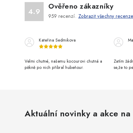
Ověřeno zákazníky
4.9
959
recenzí.
Zobrazit všechny recenz
Kateřina Sedmikova
Ma
Velmi chutné, našemu kocourovi chutná a
Zatím žádn
pěkně po nich přibral hubeňour.
se,že to 
Aktuální novinky a akce na 