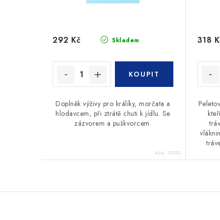
292 Kč
318 K
Skladem
Doplněk výživy pro králíky, morčata a
Peleto
hlodavcem, při ztrátě chuti k jídlu. Se
kteř
zázvorem a puškvorcem.
trá
vlákni
tráv
Kód:
70292