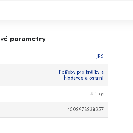
vé parametry
JRS
Potřeby pro králíky a
hlodavce a ostatní
4.1 kg
4002973238257