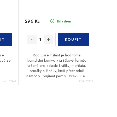
296 Kč
Skladem
uje
RodiCare Instant je hodnotné
lupů ze
kompletní krmivo v práškové formě,
určené pro zakrslé králíky, morčata,
osmáky a činčily, kteří přechodně
nemohou přijímat pevnou stravu. Se...
Kód:
71963
Kód:
27923