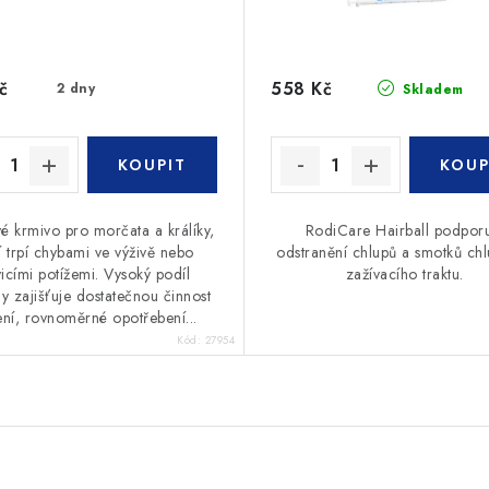
č
558 Kč
2 dny
Skladem
vé krmivo pro morčata a králíky,
RodiCare Hairball podpor
í trpí chybami ve výživě nebo
odstranění chlupů a smotků ch
vicími potížemi. Vysoký podíl
zažívacího traktu.
ny zajišťuje dostatečnou činnost
ení, rovnoměrné opotřebení...
Kód:
27954