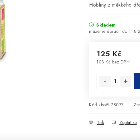
Hobliny z měkkého dře
Skladem
11.8.
125 Kč
103 Kč bez DPH
Měrná cena:
Kód zboží:
78077
Zn
Tisk
Zeptat se