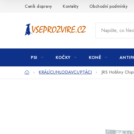
Přejít
Ceník dopravy
Kontakty
Obchodní podmínky
na
obsah
PSI
KOČKY
KONĚ
ANTIP
Domů
KRÁLÍCI/HLODAVCI/PTÁCI
JRS Hobliny Chip