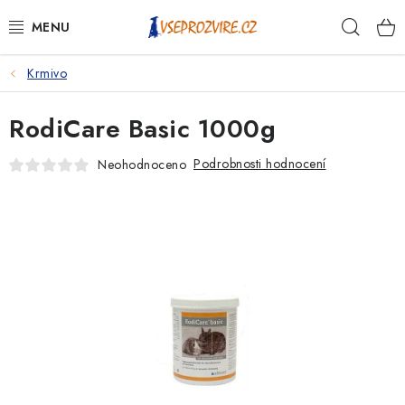
Přejít
Hleda
na
obsah
Krmivo
PSI
RodiCare Basic 1000g
KOČKY
Podrobnosti hodnocení
Neohodnoceno
KONĚ
ANTIPARAZITIKA
PRO CHOVATELE
NA NEMOCI
KRÁLÍCI/HLODAVCI/PTÁCI