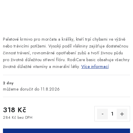
SLEVY
ZNAČKY
Ceník dopravy
Kontakty
Obchodní podmínky
Peletové krmivo pro morčata a králíky, kteří trpí chybami ve výživě
Podmínky ochrany osobních údajů
nebo trávicími potížemi. Vysoký podíl vlákniny zajišťuje dostatečnou
činnost trávení, rovnoměrné opotřebení zubů a tvoří živnou půdu
pro životně důležitou střevní flóru. RodiCare basic obsahuje všechny
životně důležité vitamíny a minerální látky.
Více informací
2 dny
11.8.2026
318 Kč
284 Kč bez DPH
Měrná cena: