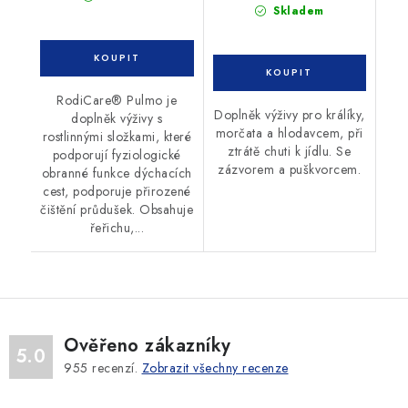
Skladem
RodiCare® Pulmo je
Doplněk výživy pro králíky,
doplněk výživy s
morčata a hlodavcem, při
rostlinnými složkami, které
ztrátě chuti k jídlu. Se
podporují fyziologické
zázvorem a puškvorcem.
obranné funkce dýchacích
cest, podporuje přirozené
čištění průdušek. Obsahuje
řeřichu,...
Ověřeno zákazníky
5.0
955
recenzí.
Zobrazit všechny recenze