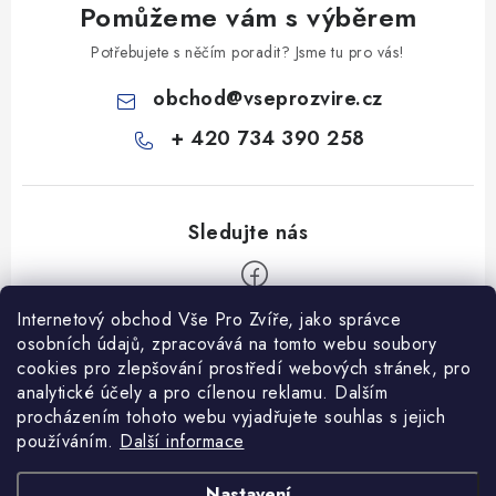
Pomůžeme vám s výběrem
Potřebujete s něčím poradit? Jsme tu pro vás!
obchod
@
vseprozvire.cz
+ 420 734 390 258
Internetový obchod Vše Pro Zvíře, jako správce
Z
osobních údajů, zpracovává na tomto webu soubory
á
cookies pro zlepšování prostředí webových stránek, pro
Informace pro Vás
analytické účely a pro cílenou reklamu. Dalším
p
procházením tohoto webu vyjadřujete souhlas s jejich
a
Ceník dopravy
používáním.
Další informace
t
Kontakty
í
Obchodní podmínky
Heuréka recenze
VseProZvire.cz 2011-2024
Nastavení