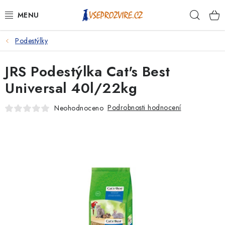
Přejít
Hleda
na
obsah
Podestýlky
PSI
JRS Podestýlka Cat's Best
KOČKY
Universal 40l/22kg
KONĚ
Podrobnosti hodnocení
Neohodnoceno
ANTIPARAZITIKA
PRO CHOVATELE
NA NEMOCI
KRÁLÍCI/HLODAVCI/PTÁCI