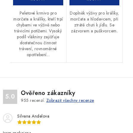
Peletové krmivo pro
Doplněk výživy pro králíky,
morčata a králíky, kteří trpí
morčata a hlodavcem, při
chybami ve výživě nebo
ztrátě chuti k jídlu. Se
trávicími potížemi. Vysoký
zázvorem a puškvorcem.
podíl vlákniny zajišťuje
dostatečnou činnost
trávení, rovnoměrné
opotřebení...
Ověřeno zákazníky
5.0
955
recenzí.
Zobrazit všechny recenze
Silvana Andelova