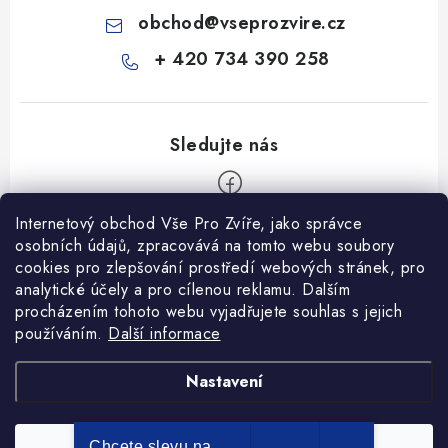
obchod
@
vseprozvire.cz
+ 420 734 390 258
Internetový obchod Vše Pro Zvíře, jako správce
Z
osobních údajů, zpracovává na tomto webu soubory
á
cookies pro zlepšování prostředí webových stránek, pro
Informace pro Vás
p
analytické účely a pro cílenou reklamu. Dalším
procházením tohoto webu vyjadřujete souhlas s jejich
a
Ceník dopravy
používáním.
Další informace
t
Kontakty
í
Obchodní podmínky
Heuréka recenze
VseProZvire.cz 2011-2024
Nastavení
VetPlus
Obchodní podmínky
Podmínky ochrany osobních údajů
Chcete slevu na