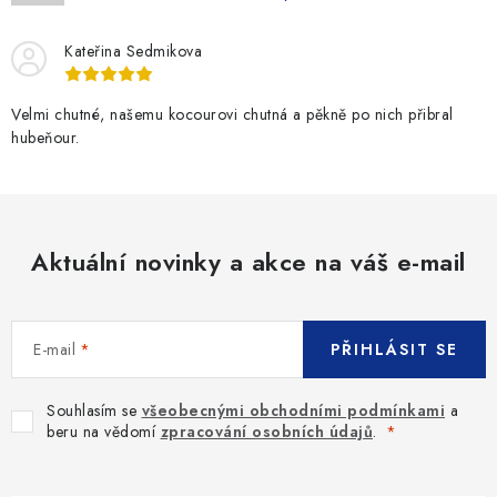
Kateřina Sedmikova
Velmi chutné, našemu kocourovi chutná a pěkně po nich přibral
hubeňour.
Aktuální novinky a akce na váš e-mail
E-mail
PŘIHLÁSIT SE
Souhlasím se
všeobecnými obchodními podmínkami
a
beru na vědomí
zpracování osobních údajů
.