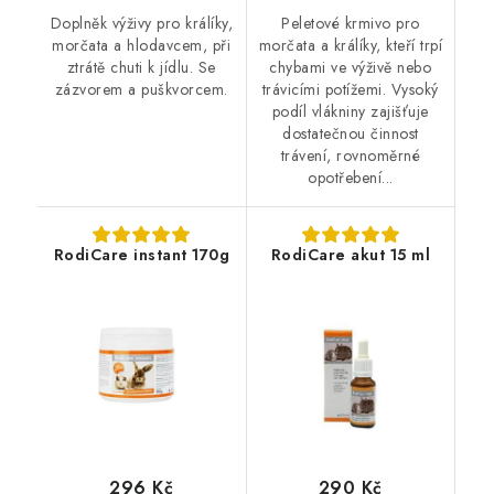
Doplněk výživy pro králíky,
Peletové krmivo pro
morčata a hlodavcem, při
morčata a králíky, kteří trpí
ztrátě chuti k jídlu. Se
chybami ve výživě nebo
zázvorem a puškvorcem.
trávicími potížemi. Vysoký
podíl vlákniny zajišťuje
dostatečnou činnost
trávení, rovnoměrné
opotřebení...
RodiCare instant 170g
RodiCare akut 15 ml
296 Kč
290 Kč