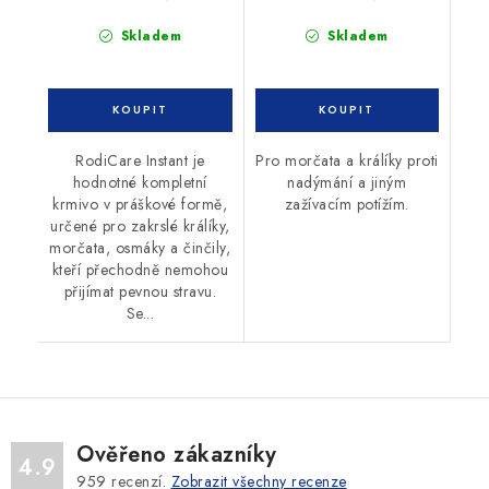
Skladem
Skladem
RodiCare Instant je
Pro morčata a králíky proti
hodnotné kompletní
nadýmání a jiným
krmivo v práškové formě,
zažívacím potížím.
určené pro zakrslé králíky,
morčata, osmáky a činčily,
kteří přechodně nemohou
přijímat pevnou stravu.
Se...
Ověřeno zákazníky
4.9
959
recenzí.
Zobrazit všechny recenze