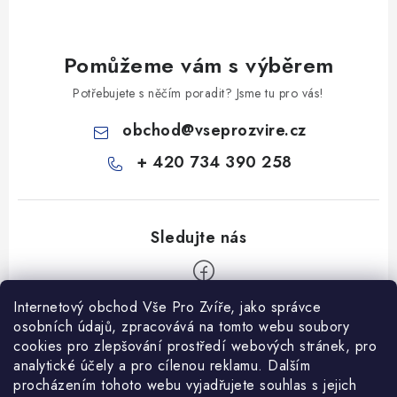
Pomůžeme vám s výběrem
Potřebujete s něčím poradit? Jsme tu pro vás!
obchod
@
vseprozvire.cz
+ 420 734 390 258
Internetový obchod Vše Pro Zvíře, jako správce
Z
osobních údajů, zpracovává na tomto webu soubory
á
cookies pro zlepšování prostředí webových stránek, pro
Informace pro Vás
analytické účely a pro cílenou reklamu. Dalším
p
procházením tohoto webu vyjadřujete souhlas s jejich
a
Ceník dopravy