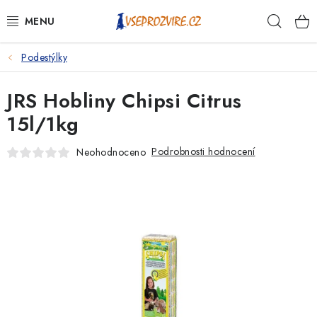
Přejít
Hleda
na
obsah
Podestýlky
PSI
JRS Hobliny Chipsi Citrus
KOČKY
15l/1kg
KONĚ
Podrobnosti hodnocení
Neohodnoceno
ANTIPARAZITIKA
PRO CHOVATELE
NA NEMOCI
KRÁLÍCI/HLODAVCI/PTÁCI