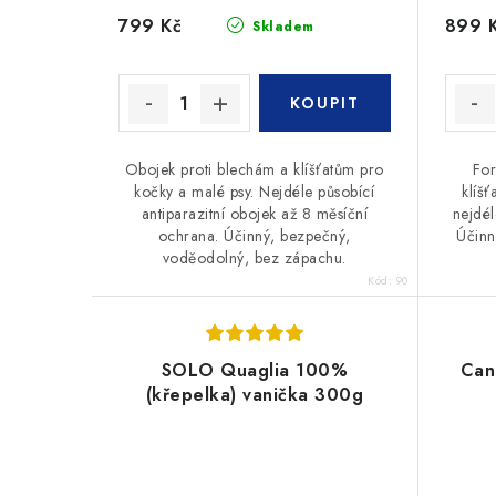
799 Kč
899 
Skladem
Obojek proti blechám a klíšťatům pro
For
kočky a malé psy. Nejdéle působící
klíšť
antiparazitní obojek až 8 měsíční
nejdél
ochrana. Účinný, bezpečný,
Účinn
voděodolný, bez zápachu.
Kód:
90
SOLO Quaglia 100%
Cani
(křepelka) vanička 300g