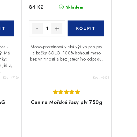
84 Kč
Skladem
osa -
Mono-proteinová vlhká výživa pro psy
ný. Má
a kočky SOLO. 100% kohoutí maso
nky:
bez vnitřností a bez jatečního odpadu.
 jídlu,
.
Kód:
47156
Kód:
46451
AG
Canina Mořské řasy plv 750g