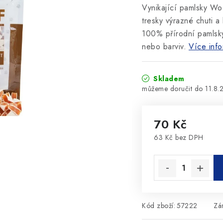
Vynikající pamlsky Wo
tresky výrazné chuti 
100% přírodní pamlsky
nebo barviv.
Více info
Skladem
11.8.
70 Kč
63 Kč bez DPH
Měrná cena:
Kód zboží:
57222
Zá