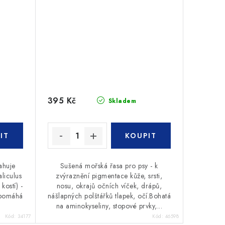
395 Kč
Skladem
ahuje
Sušená mořská řasa pro psy - k
liculus
zvýraznění pigmentace kůže, srsti,
kostí) -
nosu, okrajů očních víček, drápů,
napomáhá
nášlapných polštářků tlapek, očí.Bohatá
na aminokyseliny, stopové prvky,...
Kód:
34177
Kód:
46598