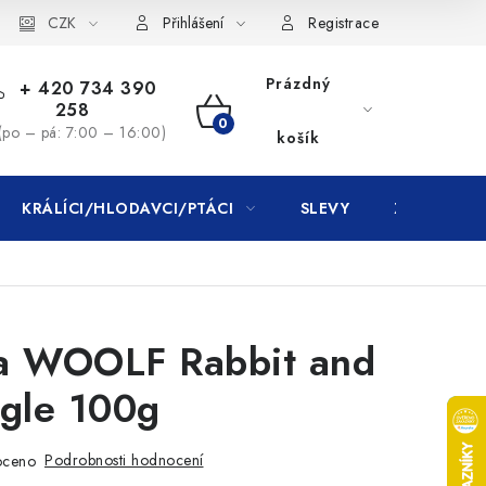
CZK
Přihlášení
Registrace
Prázdný
+ 420 734 390
258
NÁKUPNÍ
(po – pá: 7:00 – 16:00)
košík
KOŠÍK
KRÁLÍCI/HLODAVCI/PTÁCI
SLEVY
ZNAČKY
a WOOLF Rabbit and
ngle 100g
Podrobnosti hodnocení
oceno