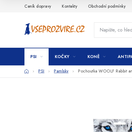
Přejít
Ceník dopravy
Kontakty
Obchodní podmínky
na
obsah
PSI
KOČKY
KONĚ
ANTIP
Domů
PSI
Pamlsky
Pochoutka WOOLF Rabbit an