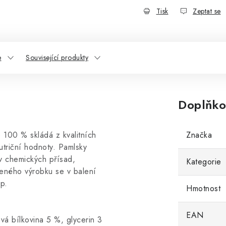
Tisk
Zeptat se
e
Související produkty
Doplňko
 100 % skládá z kvalitních
Značka
nutriční hodnoty. Pamlsky
v chemických přísad,
Kategorie
leného výrobku se v balení
ip.
Hmotnost
EAN
vá bílkovina 5 %, glycerin 3