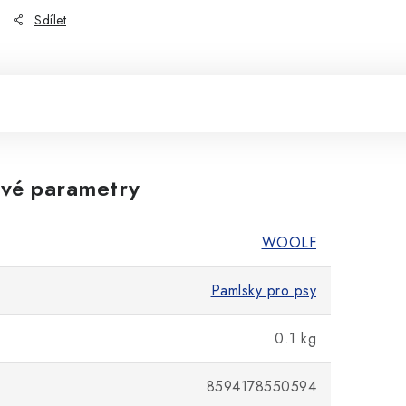
Sdílet
vé parametry
WOOLF
Pamlsky pro psy
0.1 kg
8594178550594