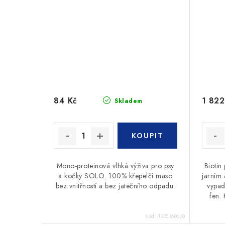
84 Kč
1 822
Skladem
Mono-proteinová vlhká výživa pro psy
Biotin 
a kočky SOLO. 100% křepelčí maso
jarním
bez vnitřností a bez jatečního odpadu.
vypad
fen. 
Kód:
1330360600