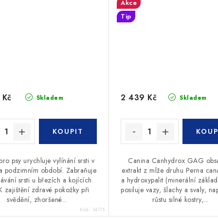
Akce
Tip
 Kč
2 439 Kč
Skladem
Skladem
pro psy urychluje vylínání srsti v
Canina Canhydrox GAG obs
 a podzimním období. Zabraňuje
extrakt z mlže druhu Perna cana
ávání srsti u březích a kojících
a hydroxypalit (minerální základ 
K zajištění zdravé pokožky při
posiluje vazy, šlachy a svaly, 
svědění, zhoršené...
růstu silné kostry,...
Kód:
34115