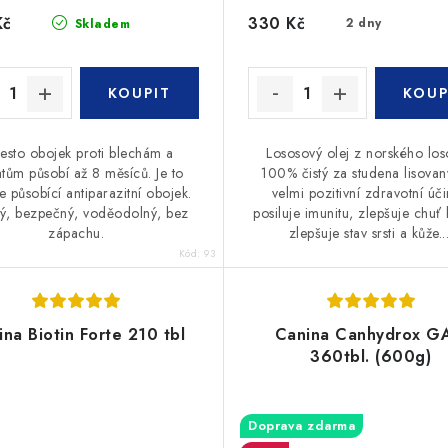
Kč
330 Kč
2 dny
Skladem
esto obojek proti blechám a
Lososový olej z norského los
atům působí až 8 měsíců. Je to
100% čistý za studena lisova
e působící antiparazitní obojek.
velmi pozitivní zdravotní úči
ý, bezpečný, voděodolný, bez
posiluje imunitu, zlepšuje chuť k
zápachu.
zlepšuje stav srsti a kůže...
Kód:
93
na Biotin Forte 210 tbl
Canina Canhydrox G
360tbl. (600g)
Doprava zdarma