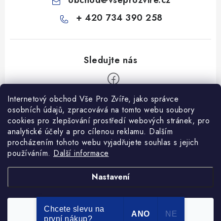
obchod
@
vseprozvire.cz
+ 420 734 390 258
Internetový obchod Vše Pro Zvíře, jako správce
Z
osobních údajů, zpracovává na tomto webu soubory
á
cookies pro zlepšování prostředí webových stránek, pro
Informace pro Vás
analytické účely a pro cílenou reklamu. Dalším
p
procházením tohoto webu vyjadřujete souhlas s jejich
a
Ceník dopravy
používáním.
Další informace
t
Kontakty
í
Obchodní podmínky
Heuréka recenze
VseProZvire.cz 2011-2024
Nastavení
VetPlus
Obchodní podmínky
Podmínky ochrany osobních údajů
Chcete slevu na
Souhlasím
Copyright 2026
Vše Pro Zvíře
. Všechna práva vyhrazena.
ANO
NE
první nákup?