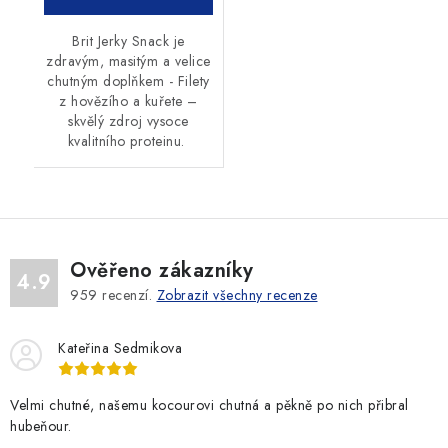
Brit Jerky Snack je
zdravým, masitým a velice
chutným doplňkem - Filety
z hovězího a kuřete –
skvělý zdroj vysoce
kvalitního proteinu.
Ověřeno zákazníky
4.9
959
recenzí.
Zobrazit všechny recenze
Kateřina Sedmikova
Velmi chutné, našemu kocourovi chutná a pěkně po nich přibral
hubeňour.