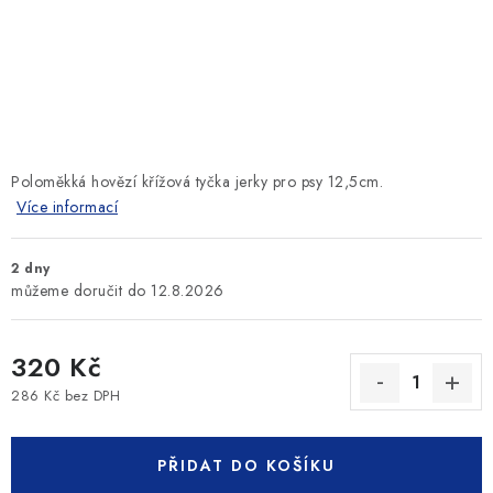
SLEVY
ZNAČKY
Ceník dopravy
Kontakty
Obchodní podmínky
Podmínky ochrany osobních údajů
Poloměkká hovězí křížová tyčka jerky pro psy 12,5cm.
Více informací
2 dny
12.8.2026
320 Kč
286 Kč bez DPH
Měrná cena:
PŘIDAT DO KOŠÍKU