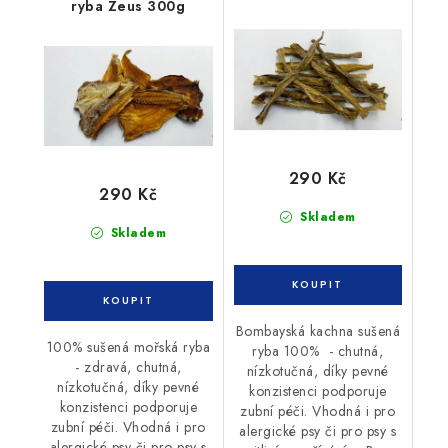
ryba Zeus 300g
300g
290 Kč
290 Kč
Skladem
Skladem
Bombayská kachna sušená
100% sušená mořská ryba
ryba 100% - chutná,
- zdravá, chutná,
nízkotučná, díky pevné
nízkotučná, díky pevné
konzistenci podporuje
konzistenci podporuje
zubní péči. Vhodná i pro
zubní péči. Vhodná i pro
alergické psy či pro psy s
alergické psy či pro psy s