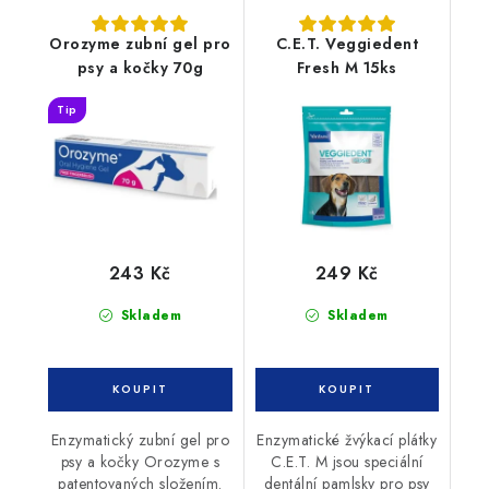
Orozyme zubní gel pro
C.E.T. Veggiedent
psy a kočky 70g
Fresh M 15ks
Tip
243 Kč
249 Kč
Skladem
Skladem
Enzymatický zubní gel pro
Enzymatické žvýkací plátky
psy a kočky Orozyme s
C.E.T. M jsou speciální
patentovaných složením.
dentální pamlsky pro psy