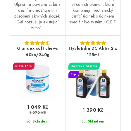
Ulpívá na povrchu zubů a
středních plemen, které
dásní a umožňuje tím
kombinují mechanický
působení aktivních složek.
čistící účinek s účinkem
Gel rozrušuje existující
speciálního systému C.E.T.
zubní...
Glandex soft chews
Hyalutidin DC Aktiv 2 x
60ks/240g
125ml
17 %
Doprava zdarma
Tip
1 049 Kč
1 390 Kč
1 272 Kč
Skladem
Skladem