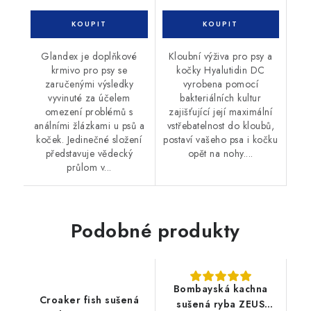
Glandex je doplňkové
Kloubní výživa pro psy a
krmivo pro psy se
kočky Hyalutidin DC
zaručenými výsledky
vyrobena pomocí
vyvinuté za účelem
bakteriálních kultur
omezení problémů s
zajišťující její maximální
análními žlázkami u psů a
vstřebatelnost do kloubů,
koček. Jedinečné složení
postaví vašeho psa i kočku
představuje vědecký
opět na nohy....
průlom v...
Podobné produkty
Bombayská kachna
Croaker fish sušená
sušená ryba ZEUS