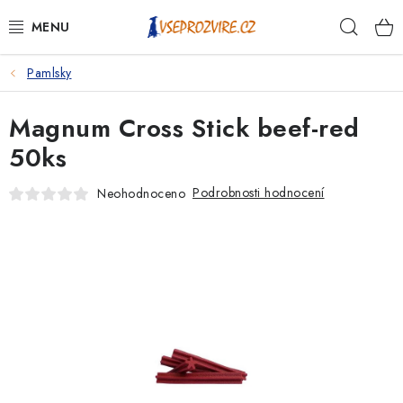
Přejít
Hleda
na
obsah
Pamlsky
PSI
Magnum Cross Stick beef-red
KOČKY
50ks
KONĚ
Podrobnosti hodnocení
Neohodnoceno
ANTIPARAZITIKA
PRO CHOVATELE
NA NEMOCI
KRÁLÍCI/HLODAVCI/PTÁCI