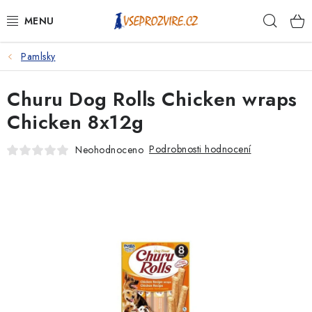
Přejít
Hleda
na
obsah
Pamlsky
PSI
Churu Dog Rolls Chicken wraps
KOČKY
Chicken 8x12g
KONĚ
Podrobnosti hodnocení
Neohodnoceno
ANTIPARAZITIKA
PRO CHOVATELE
NA NEMOCI
KRÁLÍCI/HLODAVCI/PTÁCI