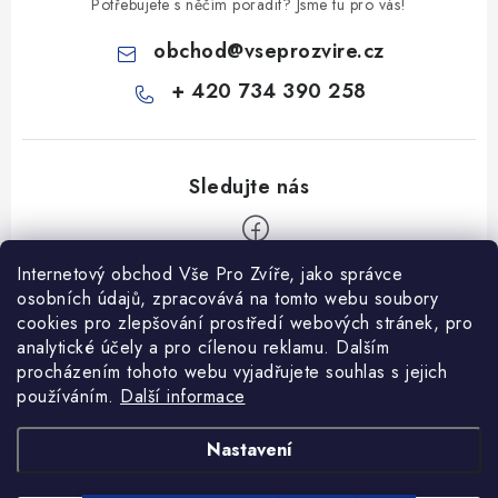
Potřebujete s něčím poradit? Jsme tu pro vás!
obchod
@
vseprozvire.cz
+ 420 734 390 258
Internetový obchod Vše Pro Zvíře, jako správce
Z
osobních údajů, zpracovává na tomto webu soubory
á
cookies pro zlepšování prostředí webových stránek, pro
Informace pro Vás
p
analytické účely a pro cílenou reklamu. Dalším
procházením tohoto webu vyjadřujete souhlas s jejich
a
Ceník dopravy
používáním.
Další informace
t
Kontakty
í
Obchodní podmínky
Heuréka recenze
VseProZvire.cz 2011-2024
Nastavení
VetPlus
Obchodní podmínky