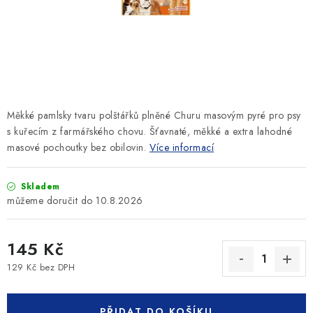
SLEVY
ZNAČKY
Ceník dopravy
Kontakty
Obchodní podmínky
Podmínky ochrany osobních údajů
Měkké pamlsky tvaru polštářků plněné Churu masovým pyré pro psy
s kuřecím z farmářského chovu. Šťavnaté, měkké a extra lahodné
masové pochoutky bez obilovin.
Více informací
Skladem
10.8.2026
145 Kč
129 Kč bez DPH
Měrná cena:
PŘIDAT DO KOŠÍKU