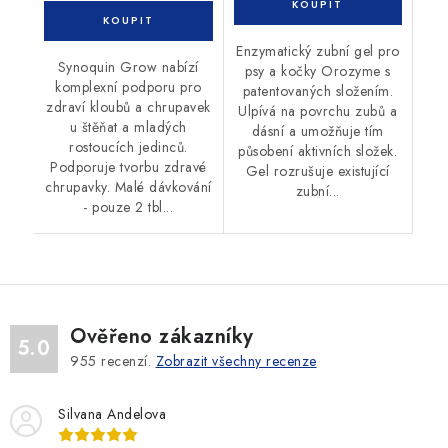
Enzymatický zubní gel pro
Synoquin Grow nabízí
psy a kočky Orozyme s
komplexní podporu pro
patentovaných složením.
zdraví kloubů a chrupavek
Ulpívá na povrchu zubů a
u štěňat a mladých
dásní a umožňuje tím
rostoucích jedinců.
působení aktivních složek.
Podporuje tvorbu zdravé
Gel rozrušuje existující
chrupavky. Malé dávkování
zubní...
- pouze 2 tbl...
Ověřeno zákazníky
5.0
955
recenzí.
Zobrazit všechny recenze
Silvana Andelova