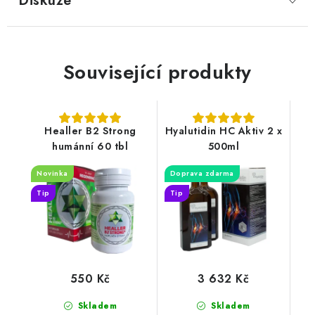
Diskuze
Související produkty
Healler B2 Strong
Hyalutidin HC Aktiv 2 x
humánní 60 tbl
500ml
Novinka
Doprava zdarma
Tip
Tip
550 Kč
3 632 Kč
Skladem
Skladem