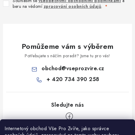
Souhlasím se
všeobecnými obchodními podmínkami
a
beru na vědomí
zpracování osobních údajů
.
Pomůžeme vám s výběrem
Potřebujete s něčím poradit? Jsme tu pro vás!
obchod
@
vseprozvire.cz
+ 420 734 390 258
Internetový obchod Vše Pro Zvíře, jako správce
Z