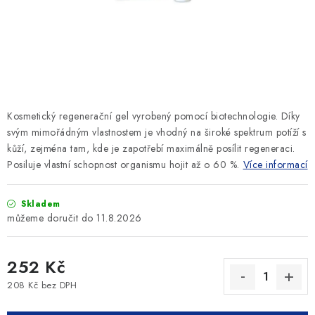
SLEVY
ZNAČKY
Ceník dopravy
Kontakty
Obchodní podmínky
Podmínky ochrany osobních údajů
Kosmetický regenerační gel vyrobený pomocí biotechnologie. Díky
svým mimořádným vlastnostem je vhodný na široké spektrum potíží s
kůží, zejména tam, kde je zapotřebí maximálně posílit regeneraci.
Posiluje vlastní schopnost organismu hojit až o 60 %.
Více informací
Skladem
11.8.2026
252 Kč
208 Kč bez DPH
Měrná cena: