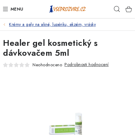
Přejít
Hleda
na
obsah
Krémy a gely na akné, lupénku, ekzém, vrásky
PSI
Healer gel kosmetický s
KOČKY
dávkovačem 5ml
KONĚ
Podrobnosti hodnocení
Neohodnoceno
ANTIPARAZITIKA
PRO CHOVATELE
NA NEMOCI
KRÁLÍCI/HLODAVCI/PTÁCI