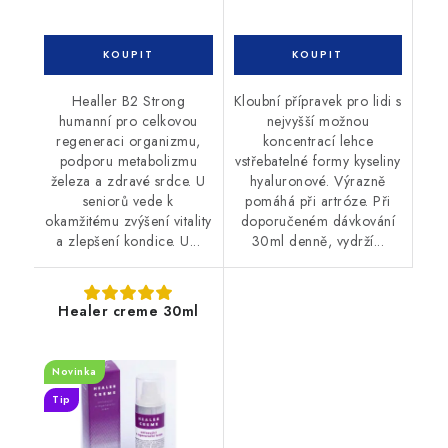
Healler B2 Strong
Kloubní přípravek pro lidi s
humanní pro celkovou
nejvyšší možnou
regeneraci organizmu,
koncentrací lehce
podporu metabolizmu
vstřebatelné formy kyseliny
železa a zdravé srdce. U
hyaluronové. Výrazně
seniorů vede k
pomáhá při artróze. Při
okamžitému zvýšení vitality
doporučeném dávkování
a zlepšení kondice. U...
30ml denně, vydrží...
Healer creme 30ml
Novinka
Tip