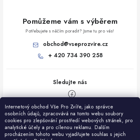
Pomůžeme vám s výběrem
Potřebujete s něčím poradit? Jsme tu pro vás!
obchod
@
vseprozvire.cz
+ 420 734 390 258
Internetový obchod Vše Pro Zvíře, jako správce
Z
osobních údajů, zpracovává na tomto webu soubory
á
cookies pro zlepšování prostředí webových stránek, pro
Informace pro Vás
analytické účely a pro cílenou reklamu. Dalším
p
procházením tohoto webu vyjadřujete souhlas s jejich
a
Ceník dopravy