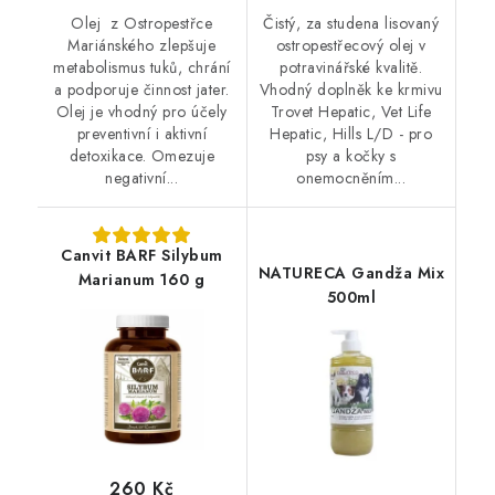
Olej z Ostropestřce
Čistý, za studena lisovaný
Mariánského zlepšuje
ostropestřecový olej v
metabolismus tuků, chrání
potravinářské kvalitě.
a podporuje činnost jater.
Vhodný doplněk ke krmivu
Olej je vhodný pro účely
Trovet Hepatic, Vet Life
preventivní i aktivní
Hepatic, Hills L/D - pro
detoxikace. Omezuje
psy a kočky s
negativní...
onemocněním...
Canvit BARF Silybum
NATURECA Gandža Mix
Marianum 160 g
500ml
260 Kč