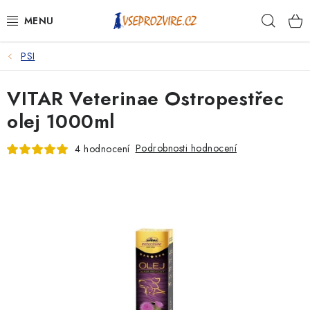
Přejít
Hleda
na
obsah
PSI
PSI
VITAR Veterinae Ostropestřec
KOČKY
olej 1000ml
KONĚ
Podrobnosti hodnocení
4 hodnocení
ANTIPARAZITIKA
PRO CHOVATELE
NA NEMOCI
KRÁLÍCI/HLODAVCI/PTÁCI