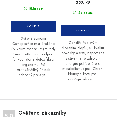
328 Kč
Skladem
Skladem
Sušená semena
Gandža Mix svým
Ostropestřce mariánského
složením zlepšuje i kvalitu
(Silybum Marianum) z řady
pokožky a srsti, napomáhá
Canvit BARF pro podporu
zažívání a je zdrojem
funkce jater a detoxifikaci
energie potřebné pro
organismu. Má
metabolismus psa. Chrání
protizánětlivý účinek
klouby a kosti psa,
schopný potlačit...
zajisťuje zdravou...
Ověřeno zákazníky
5.0