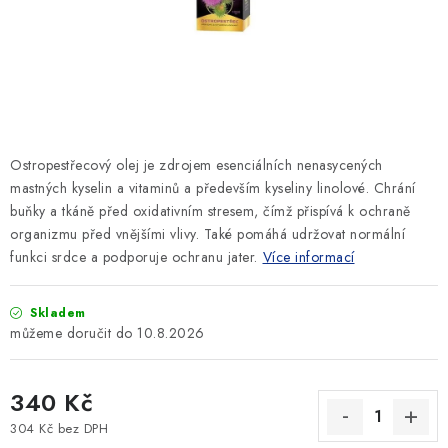
SLEVY
ZNAČKY
Ceník dopravy
Kontakty
Obchodní podmínky
Podmínky ochrany osobních údajů
Ostropestřecový olej je zdrojem esenciálních nenasycených
mastných kyselin a vitaminů a především kyseliny linolové. Chrání
buňky a tkáně před oxidativním stresem, čímž přispívá k ochraně
organizmu před vnějšími vlivy. Také pomáhá udržovat normální
funkci srdce a podporuje ochranu jater.
Více informací
Skladem
10.8.2026
340 Kč
304 Kč bez DPH
Měrná cena: