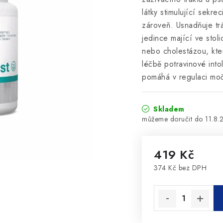
látky stimulující sekre
zároveň. Usnadňuje tr
jedince mající ve stol
nebo cholestázou, kte
léčbě potravinové intol
pomáhá v regulaci moč
Skladem
11.8.
419 Kč
374 Kč bez DPH
Měrná cena: