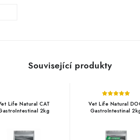
Související produkty
Vet Life Natural CAT
Vet Life Natural D
GastroIntestinal 2kg
GastroIntestinal 2k