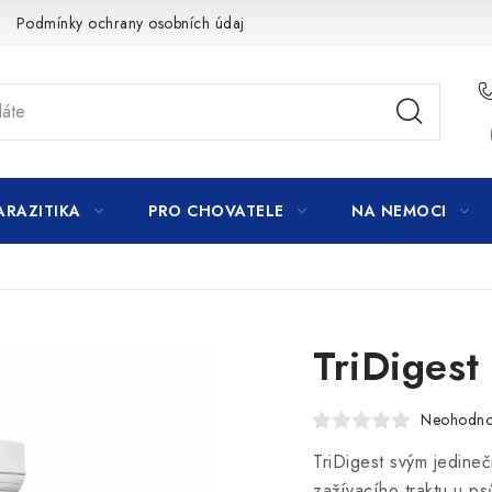
Podmínky ochrany osobních údajů
ARAZITIKA
PRO CHOVATELE
NA NEMOCI
TriDigest
Neohodn
TriDigest svým jedine
zažívacího traktu u p