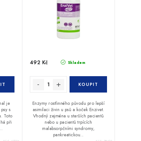
492 Kč
Skladem
nal je
Enzymy rostlinného původu pro lepší
 psy s
asimilaci živin u psů a koček Enzivet.
. Toto
Vhodný zejména u starších pacientů
há při
nebo u pacientů trpících
..
malabsorpčními syndromy,
pankreatickou...