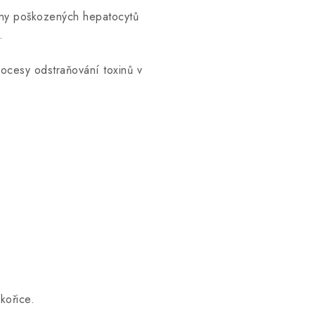
ny poškozených hepatocytů
.
ocesy odstraňování toxinů v
ékořice.