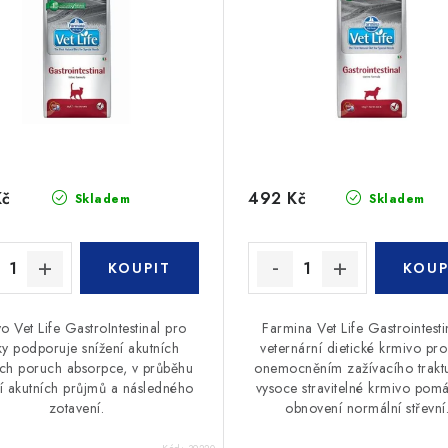
Kč
492 Kč
Skladem
Skladem
o Vet Life GastroIntestinal pro
Farmina Vet Life Gastrointesti
y podporuje snížení akutních
veternární dietické krmivo pro
ích poruch absorpce, v průběhu
onemocněním zažívacího traktu
 akutních průjmů a následného
vysoce stravitelné krmivo pomá
zotavení.
obnovení normální střevní.