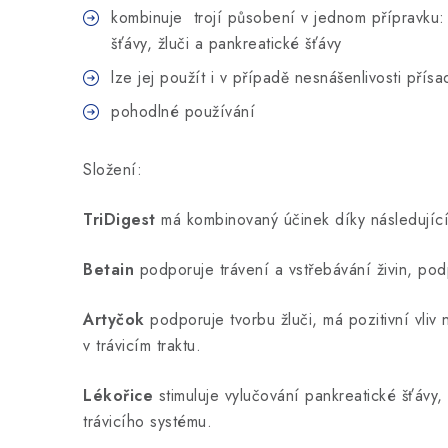
kombinuje trojí působení v jednom přípravku:
šťávy, žluči a pankreatické šťávy
lze jej použít i v případě nesnášenlivosti přísad
pohodlné používání
Složení:
TriDigest
má kombinovaný účinek díky následujíc
Betain
podporuje trávení a vstřebávání živin, podp
Artyčok
podporuje tvorbu žluči, má pozitivní vliv 
v trávicím traktu.
Lékořice
stimuluje vylučování pankreatické šťávy
trávicího systému.