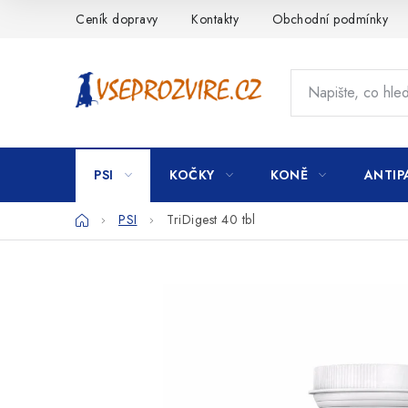
Přejít
Ceník dopravy
Kontakty
Obchodní podmínky
na
obsah
PSI
KOČKY
KONĚ
ANTIP
Domů
PSI
TriDigest 40 tbl