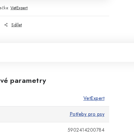
ačka:
VetExpert
Sdílet
vé parametry
VetExpert
Potřeby pro psy
5902414200784