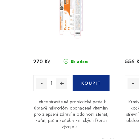
270 Kč
556 
Skladem
Lehce stravitelná probiotická pasta k
Krmiv
úpravě mikroflóry obohacená vitamíny
kočk
pro zlepšení zdraví a odolnosti štěňat,
střevn
koťat, psů a koček v kritických fázích
období
vývoje a...