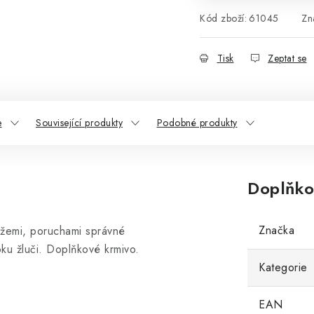
Kód zboží:
61045
Zn
Tisk
Zeptat se
e
Související produkty
Podobné produkty
Doplňko
Značka
ížemi, poruchami správné
oku žluči. Doplňkové krmivo.
Kategorie
EAN