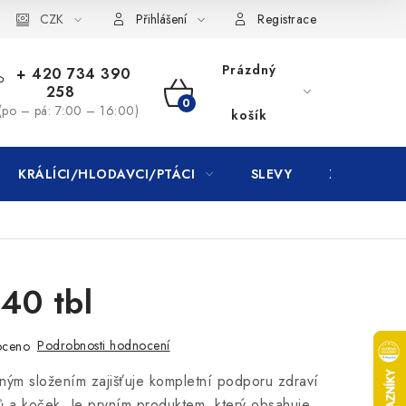
CZK
Přihlášení
Registrace
Prázdný
+ 420 734 390
258
NÁKUPNÍ
(po – pá: 7:00 – 16:00)
košík
KOŠÍK
KRÁLÍCI/HLODAVCI/PTÁCI
SLEVY
ZNAČKY
 40 tbl
Podrobnosti hodnocení
oceno
čným složením zajišťuje kompletní podporu zdraví
sů a koček. Je prvním produktem, který obsahuje