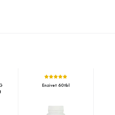
OG
Enzivet 60tbl
g