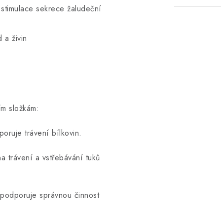
 stimulace sekrece žaludeční
 a živin
ím složkám:
oruje trávení bílkovin.
na trávení a vstřebávání tuků
, podporuje správnou činnost