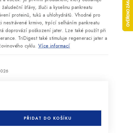
ci žaludeční šťávy, žluči a kyselinu pankreatu
ávení proteinů, tuků a uhlohydrátů. Vhodné pro
ici nestrávené krmivo, trpící selháním pankreatu
rá doprovází poškození jater. Lze také použít při
erance. TriDigest také stimuluje regeneraci jater a
ovinového cyklu.
Více informací
2026
PŘIDAT DO KOŠÍKU