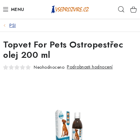
Přejít
Hleda
na
obsah
PSI
PSI
Topvet For Pets Ostropestřec
KOČKY
olej 200 ml
KONĚ
Podrobnosti hodnocení
Neohodnoceno
ANTIPARAZITIKA
PRO CHOVATELE
NA NEMOCI
KRÁLÍCI/HLODAVCI/PTÁCI