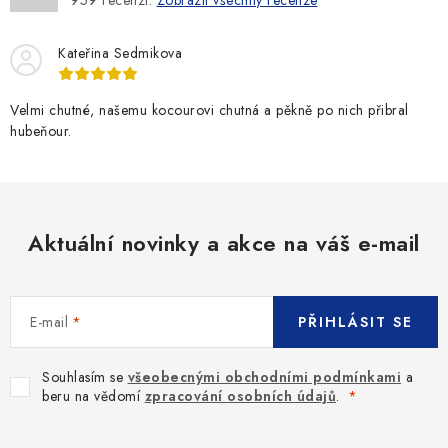
Kateřina Sedmikova
Velmi chutné, našemu kocourovi chutná a pěkně po nich přibral
hubeňour.
Aktuální novinky a akce na váš e-mail
E-mail
PŘIHLÁSIT SE
Souhlasím se
všeobecnými obchodními podmínkami
a
beru na vědomí
zpracování osobních údajů
.