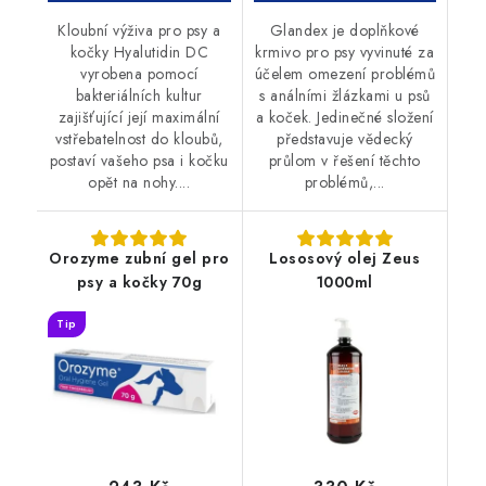
Kloubní výživa pro psy a
Glandex je doplňkové
kočky Hyalutidin DC
krmivo pro psy vyvinuté za
vyrobena pomocí
účelem omezení problémů
bakteriálních kultur
s análními žlázkami u psů
zajišťující její maximální
a koček. Jedinečné složení
vstřebatelnost do kloubů,
představuje vědecký
postaví vašeho psa i kočku
průlom v řešení těchto
opět na nohy....
problémů,...
Orozyme zubní gel pro
Lososový olej Zeus
psy a kočky 70g
1000ml
Tip