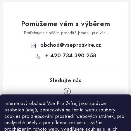
Pomůžeme vám s výběrem
Potřebujete s něčím poradit? Jsme tu pro vás!
obchod
@
vseprozvire.cz
+ 420 734 390 258
Internetový obchod Vše Pro Zvíře, jako správce
Z
osobních údajů, zpracovává na tomto webu soubory
á
cookies pro zlepšování prostředí webových stránek, pro
Informace pro Vás
analytické účely a pro cílenou reklamu. Dalším
p
procházením tohoto webu vyjadřujete souhlas s jejich