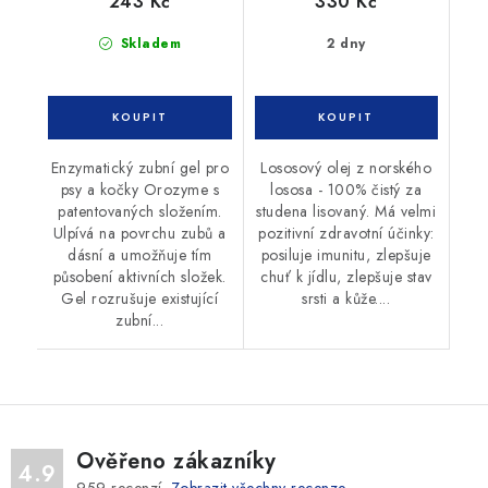
243 Kč
330 Kč
Skladem
2 dny
Enzymatický zubní gel pro
Lososový olej z norského
psy a kočky Orozyme s
lososa - 100% čistý za
patentovaných složením.
studena lisovaný. Má velmi
Ulpívá na povrchu zubů a
pozitivní zdravotní účinky:
dásní a umožňuje tím
posiluje imunitu, zlepšuje
působení aktivních složek.
chuť k jídlu, zlepšuje stav
Gel rozrušuje existující
srsti a kůže....
zubní...
Ověřeno zákazníky
4.9
959
recenzí.
Zobrazit všechny recenze