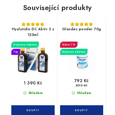
Související produkty
Hyalutidin DC Aktiv 2 x
Glandex powder 70g
125ml
Doprava zdarma
1 %
Tip
Doprava zdarma
792 Kč
1 390 Kč
805 Kč
Skladem
Skladem