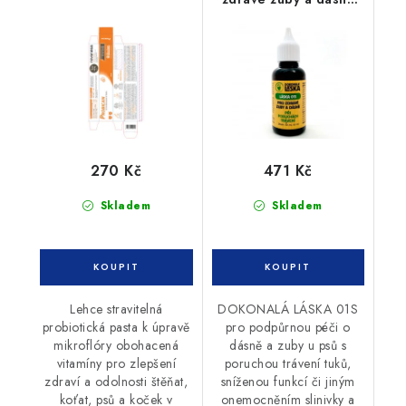
při poruchách trávení
30 ml
270 Kč
471 Kč
Skladem
Skladem
Lehce stravitelná
DOKONALÁ LÁSKA 01S
probiotická pasta k úpravě
pro podpůrnou péči o
mikroflóry obohacená
dásně a zuby u psů s
vitamíny pro zlepšení
poruchou trávení tuků,
zdraví a odolnosti štěňat,
sníženou funkcí či jiným
koťat, psů a koček v
onemocněním slinivky a