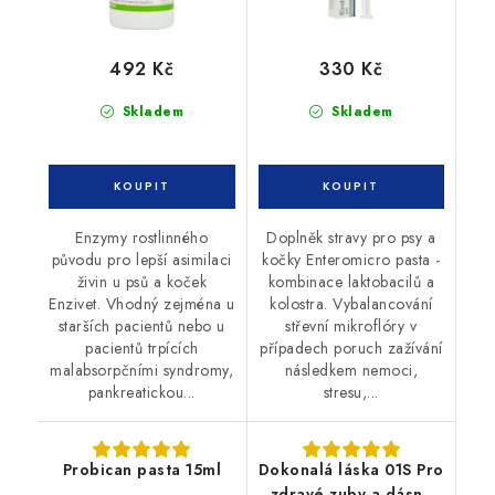
492 Kč
330 Kč
Skladem
Skladem
Enzymy rostlinného
Doplněk stravy pro psy a
původu pro lepší asimilaci
kočky Enteromicro pasta -
živin u psů a koček
kombinace laktobacilů a
Enzivet. Vhodný zejména u
kolostra. Vybalancování
starších pacientů nebo u
střevní mikroflóry v
pacientů trpících
případech poruch zažívání
malabsorpčními syndromy,
následkem nemoci,
pankreatickou...
stresu,...
Probican pasta 15ml
Dokonalá láska 01S Pro
zdravé zuby a dásně