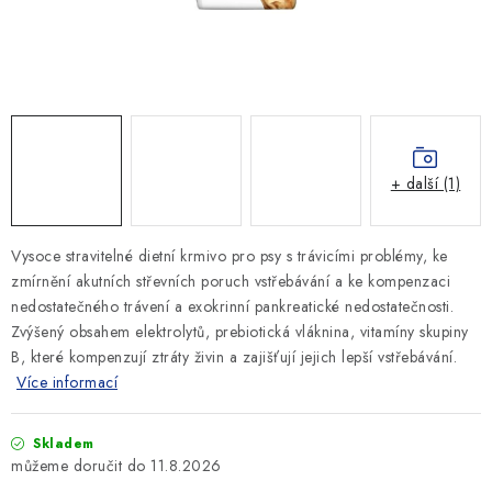
SLEVY
ZNAČKY
Ceník dopravy
Kontakty
Obchodní podmínky
Podmínky ochrany osobních údajů
+ další (1)
Vysoce stravitelné dietní krmivo pro psy s trávicími problémy, ke
zmírnění akutních střevních poruch vstřebávání a ke kompenzaci
nedostatečného trávení a exokrinní pankreatické nedostatečnosti.
Zvýšený obsahem elektrolytů, prebiotická vláknina, vitamíny skupiny
B, které kompenzují ztráty živin a zajišťují jejich lepší vstřebávání.
Více informací
Skladem
11.8.2026