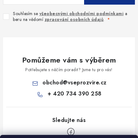
Souhlasím se
všeobecnými obchodními podmínkami
a
beru na vědomí
zpracování osobních údajů
.
Pomůžeme vám s výběrem
Potřebujete s něčím poradit? Jsme tu pro vás!
obchod
@
vseprozvire.cz
+ 420 734 390 258