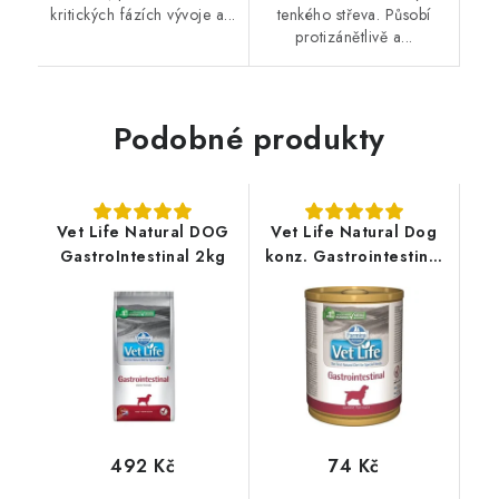
kritických fázích vývoje a...
tenkého střeva. Působí
protizánětlivě a...
Podobné produkty
Vet Life Natural DOG
Vet Life Natural Dog
GastroIntestinal 2kg
konz. Gastrointestinal
300g
492 Kč
74 Kč