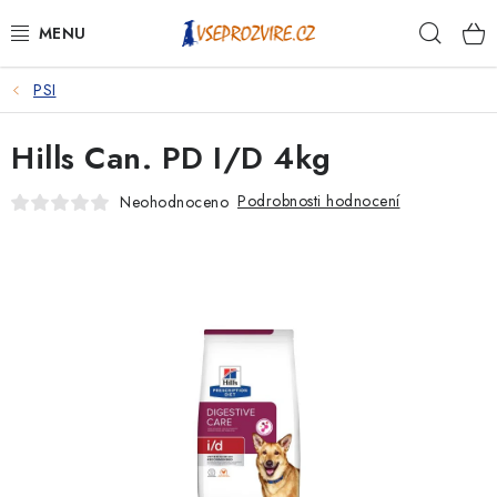
Přejít
Hleda
na
obsah
PSI
PSI
Hills Can. PD I/D 4kg
KOČKY
Podrobnosti hodnocení
Neohodnoceno
KONĚ
ANTIPARAZITIKA
PRO CHOVATELE
NA NEMOCI
KRÁLÍCI/HLODAVCI/PTÁCI