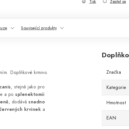
Tisk
Zeptat se
kuze
Související produkty
Doplňko
Značka
ním. Doplňkové krmivo.
canis
, stejně jako pro
Kategorie
ie a po
splenektomii
řeně
, dodává
snadno
Hmotnost
červených krvinek
a
EAN