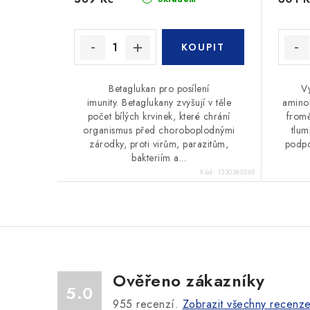
Betaglukan pro posílení
V
imunity. Betaglukany zvyšují v těle
aminok
počet bílých krvinek, které chrání
fromě
organismus před choroboplodnými
tlum
zárodky, proti virům, parazitům,
podpo
bakteriím a...
Kód:
1330360265
Ověřeno zákazníky
5.0
955
recenzí.
Zobrazit všechny recenz