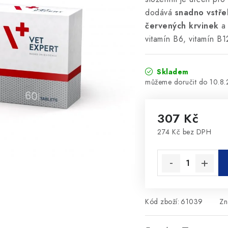
dodává
snadno vstře
červených krvinek
vitamín B6, vitamín B12
Skladem
10.8
307 Kč
274 Kč bez DPH
Měrná cena:
Kód zboží:
61039
Zn