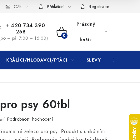
CZK
Přihlášení
Registrace
Prázdný
+ 420 734 390
258
NÁKUPNÍ
(po – pá: 7:00 – 16:00)
košík
KOŠÍK
KRÁLÍCI/HLODAVCI/PTÁCI
SLEVY
ZNAČKY
pro psy 60tbl
Podrobnosti hodnocení
ení
třebatelné železo pro psy.
Produkt s unikátním
 psy s anémií.
Podporuje funkci kostní dřeně
,