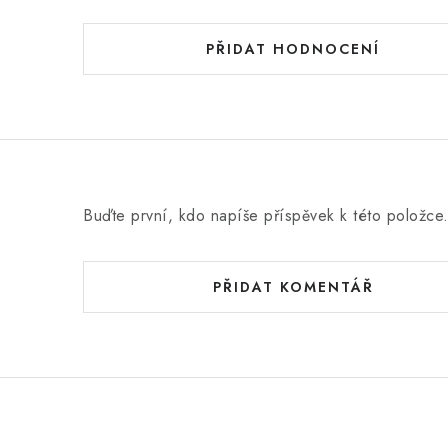
o
d
PŘIDAT HODNOCENÍ
n
o
c
e
n
Buďte první, kdo napíše příspěvek k této položce
í
PŘIDAT KOMENTÁŘ