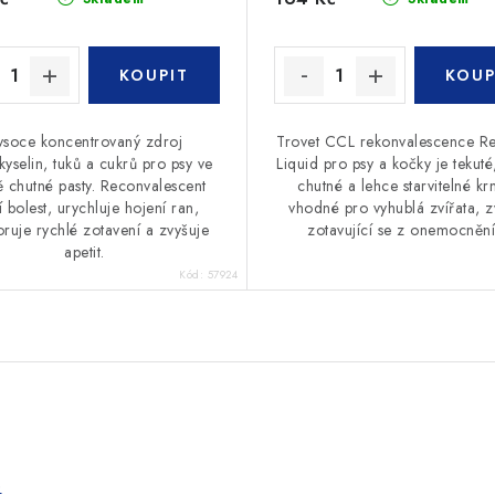
ysoce koncentrovaný zdroj
Trovet CCL rekonvalescence R
yselin, tuků a cukrů pro psy ve
Liquid pro psy a kočky je tekuté
 chutné pasty. Reconvalescent
chutné a lehce starvitelné kr
í bolest, urychluje hojení ran,
vhodné pro vyhublá zvířata, z
ruje rychlé zotavení a zvyšuje
zotavující se z onemocnění,
apetit.
Kód:
57924
e