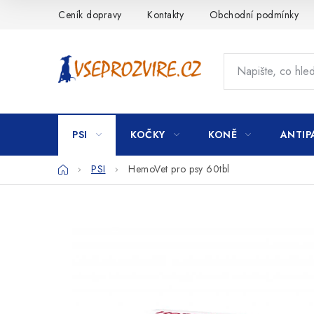
Přejít
Ceník dopravy
Kontakty
Obchodní podmínky
na
obsah
PSI
KOČKY
KONĚ
ANTIP
Domů
PSI
HemoVet pro psy 60tbl