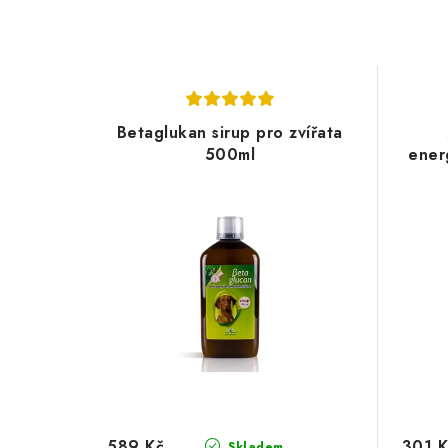
Betaglukan sirup pro zvířata
500ml
ener
589 Kč
301 K
Skladem