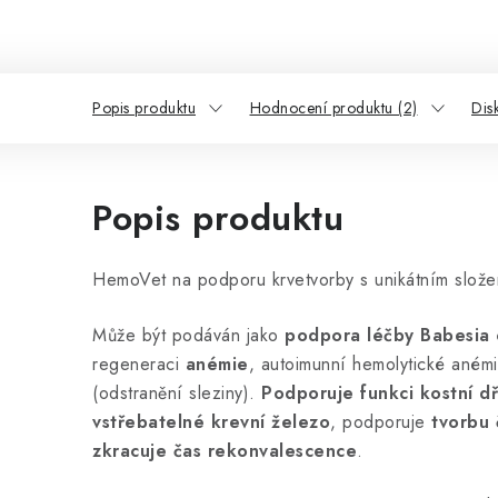
Popis produktu
Hodnocení produktu (2)
Dis
Popis produktu
HemoVet na podporu krvetvorby s unikátním slože
Může být podáván jako
podpora léčby Babesia 
regeneraci
anémie
, autoimunní hemolytické aném
(odstranění sleziny).
Podporuje funkci kostní d
vstřebatelné krevní železo
, podporuje
tvorbu 
zkracuje čas rekonvalescence
.