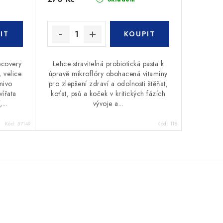
ecovery
Lehce stravitelná probiotická pasta k
, velice
úpravě mikroflóry obohacená vitamíny
mivo
pro zlepšení zdraví a odolnosti štěňat,
vířata
koťat, psů a koček v kritických fázích
...
vývoje a...
Kód:
57149
Kód:
118