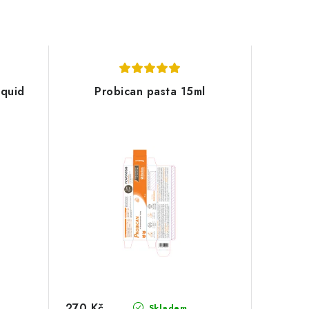
iquid
Probican pasta 15ml
270 Kč
Skladem