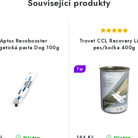
Související produkty
Aptus Recobooster
Trovet CCL Recovery L
getická pasta Dog 100g
pes/kočka 400g
Tip
č
164 Kč
Skladem
Skladem