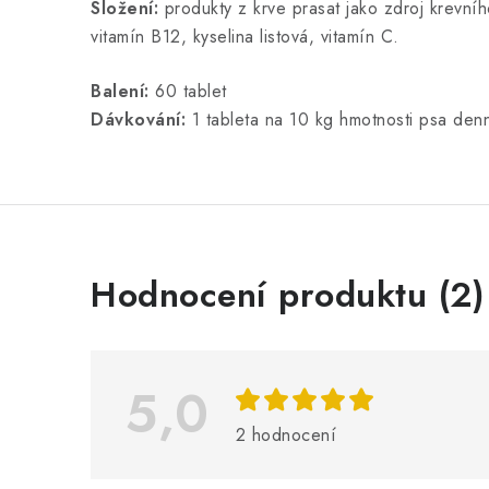
Složení:
produkty z krve prasat jako zdroj krevní
vitamín B12, kyselina listová, vitamín C.
Balení:
60 tablet
Dávkování:
1 tableta na 10 kg hmotnosti psa den
V
Hodnocení produktu (2)
ý
p
i
5,0
s
2 hodnocení
h