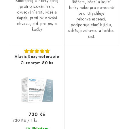
Bittersprej = hořký sprej
štěňata, březí a kojící
proti olizování ran,
fenky nebo pro nemocné
okusování srsti, kůže a
psy. Urychluje
tlapek, proti okusování
rekonvalescenci,
obvazu, atd. pro psy a
podporuje chuť k jídlu,
kočky
udržuje zdravou a lesklou
srst.
Alavis Enzymoterapie
Curenzym 80 ks
730 Kč
Měrná
730 Kč / 1 ks
cena:
Skladem