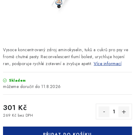
SLEVY
ZNAČKY
Ceník dopravy
Kontakty
Obchodní podmínky
Podmínky ochrany osobních údajů
Vysoce koncentrovaný zdroj aminokyselin, tuků a cukrů pro psy ve
fromě chutné pasty. Reconvalescent tlumí bolest, urychluje hojení
ran, podporuje rychlé zotavení a zvyšuje apetit.
Více informací
Skladem
11.8.2026
301 Kč
269 Kč bez DPH
Měrná cena:
PŘIDAT DO KOŠÍKU