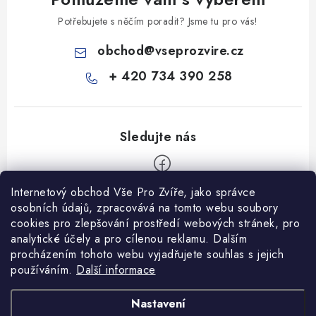
Potřebujete s něčím poradit? Jsme tu pro vás!
obchod
@
vseprozvire.cz
+ 420 734 390 258
Internetový obchod Vše Pro Zvíře, jako správce
Z
osobních údajů, zpracovává na tomto webu soubory
á
cookies pro zlepšování prostředí webových stránek, pro
Informace pro Vás
analytické účely a pro cílenou reklamu. Dalším
p
procházením tohoto webu vyjadřujete souhlas s jejich
a
Ceník dopravy
používáním.
Další informace
t
Kontakty
í
Obchodní podmínky
Heuréka recenze
VseProZvire.cz 2011-2024
Nastavení