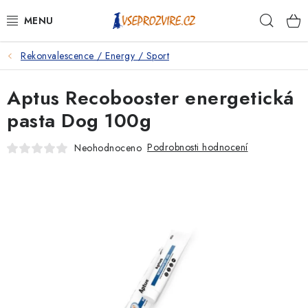
Přejít
Hleda
na
obsah
Rekonvalescence / Energy / Sport
PSI
Aptus Recobooster energetická
KOČKY
pasta Dog 100g
KONĚ
Podrobnosti hodnocení
Neohodnoceno
ANTIPARAZITIKA
PRO CHOVATELE
NA NEMOCI
KRÁLÍCI/HLODAVCI/PTÁCI