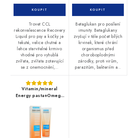
Trovet CCL
Betaglukan pro posílení
rekonvalescence Recovery
imunity. Betaglukany
Liquid pro psy a kočky je
zvyšují v těle počet bílých
tekuté, velice chutné a
krvinek, které chrání
lehce starvitelné krmivo
organismus před
vhodné pro vyhublá
choroboplodnými
zvířata, zvířata zotavující
zárodky, proti virům,
se z onemocnění,...
parazitům, bakteriím a...
Vitamin/mineral
Energy pasta+Omega
6 pes 100g