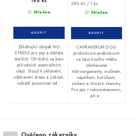
198 Kč
Měrná
290 Kč / 1 ks
cena:
Skladem
Skladem
Zklidňující obojek NO
CAPRAVERUM DOG
STRESS pro psy a štěňata
probioticum-prebioticum
starších 12ti týdnů na bázi
na bázi kozího mléka
přírodních esenciálních
obohacené
olejů. Slouží k uklidnění,
mikroorganismy, inulínem,
odstranění stresu a úzkosti,
vápníkem, hořčíkem,
odvádí pozornost od...
zinkem a čtrnácti vitamíny.
Pro psy v rekonvalescenci,
při a...
Ověřeno zákazníky