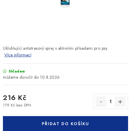
SLEVY
ZNAČKY
Ceník dopravy
Kontakty
Obchodní podmínky
Podmínky ochrany osobních údajů
Uklidňující antistresový sprej s aktivními přísadami pro psy.
Více informací
Skladem
10.8.2026
216 Kč
179 Kč bez DPH
Měrná cena:
PŘIDAT DO KOŠÍKU