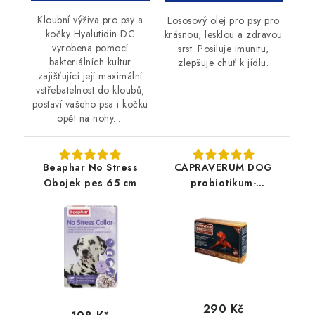
Kloubní výživa pro psy a
Lososový olej pro psy pro
kočky Hyalutidin DC
krásnou, lesklou a zdravou
vyrobena pomocí
srst. Posiluje imunitu,
bakteriálních kultur
zlepšuje chuť k jídlu.
zajišťující její maximální
vstřebatelnost do kloubů,
postaví vašeho psa i kočku
opět na nohy....
Beaphar No Stress
CAPRAVERUM DOG
Obojek pes 65 cm
probiotikum-
prebiotikum 30tbl
290 Kč