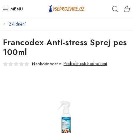
Přejít
Hleda
na
obsah
Zklidnění
PSI
Francodex Anti-stress Sprej pes
KOČKY
100ml
KONĚ
Podrobnosti hodnocení
Neohodnoceno
ANTIPARAZITIKA
PRO CHOVATELE
NA NEMOCI
KRÁLÍCI/HLODAVCI/PTÁCI