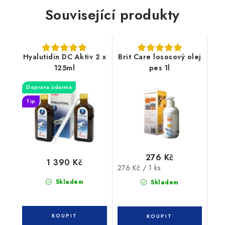
Související produkty
Hyalutidin DC Aktiv 2 x
Brit Care lososový olej
125ml
pes 1l
Doprava zdarma
Tip
276 Kč
1 390 Kč
Měrná
276 Kč / 1 ks
cena:
Skladem
Skladem