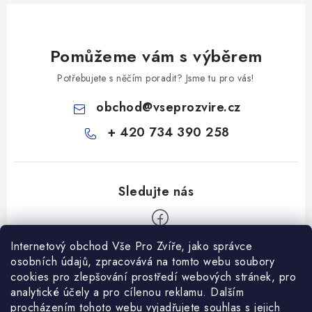
Pomůžeme vám s výběrem
Potřebujete s něčím poradit? Jsme tu pro vás!
obchod
@
vseprozvire.cz
+ 420 734 390 258
Internetový obchod Vše Pro Zvíře, jako správce
Z
osobních údajů, zpracovává na tomto webu soubory
á
cookies pro zlepšování prostředí webových stránek, pro
Informace pro Vás
analytické účely a pro cílenou reklamu. Dalším
p
procházením tohoto webu vyjadřujete souhlas s jejich