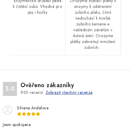
Enzymatická drůbeží pasta
Orozyme žvýkací plátky s
k čištění zubů. Vhodná pro
enzymy k odstranění
psy i kočky
zubního plaku, čímž
nedochází k tvorbě
zubního kamene a
následným zánětům v
dutině ústní. Orozyme
plátky zabraňují množení
zubních...
Ověřeno zákazníky
5.0
955
recenzí.
Zobrazit všechny recenze
Silvana Andelova
Jsem spokojena