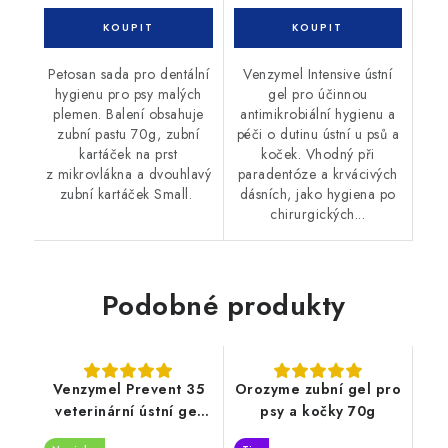
Petosan sada pro dentální
Venzymel Intensive ústní
hygienu pro psy malých
gel pro účinnou
plemen. Balení obsahuje
antimikrobiální hygienu a
zubní pastu 70g, zubní
péči o dutinu ústní u psů a
kartáček na prst
koček. Vhodný při
z mikrovlákna a dvouhlavý
paradentóze a krvácivých
zubní kartáček Small.
dásních, jako hygiena po
chirurgických...
Podobné produkty
Venzymel Prevent 35
Orozyme zubní gel pro
veterinární ústní gel
psy a kočky 70g
30ml