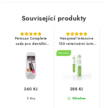
Související produkty
Petosan Complete
Venzymel Intensive
sada pro dentální
120 veterinární ústní
hygienu Small
gel 30ml
Novinka
360 Kč
288 Kč
2 dny
Skladem