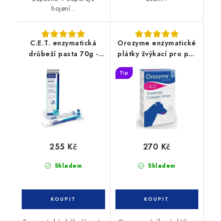
hojení...
C.E.T. enzymatická
Orozyme enzymatické
drůbeží pasta 70g -
plátky žvýkací pro psy
pes, kočka
S
Tip
255 Kč
270 Kč
Skladem
Skladem