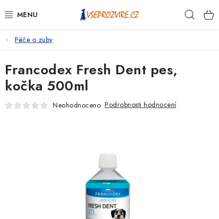
Přejít
Hleda
na
obsah
Péče o zuby
PSI
Francodex Fresh Dent pes,
KOČKY
kočka 500ml
KONĚ
Podrobnosti hodnocení
Neohodnoceno
ANTIPARAZITIKA
PRO CHOVATELE
NA NEMOCI
KRÁLÍCI/HLODAVCI/PTÁCI