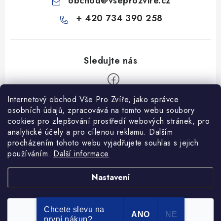
obchod
@
vseprozvire.cz
+ 420 734 390 258
Internetový obchod Vše Pro Zvíře, jako správce
Z
osobních údajů, zpracovává na tomto webu soubory
á
cookies pro zlepšování prostředí webových stránek, pro
Informace pro Vás
p
analytické účely a pro cílenou reklamu. Dalším
procházením tohoto webu vyjadřujete souhlas s jejich
a
Ceník dopravy
používáním.
Další informace
t
Kontakty
í
Obchodní podmínky
Heuréka recenze
VseProZvire.cz 2011-2024
Nastavení
VetPlus
Obchodní podmínky
Podmínky ochrany osobních údajů
Chcete slevu na
Souhlasím
Copyright 2026
Vše Pro Zvíře
. Všechna práva vyhrazena.
ANO
NE
první nákup?