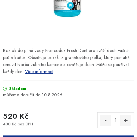
SLEVY
ZNAČKY
Ceník dopravy
Kontakty
Obchodní podmínky
Podmínky ochrany osobních údajů
Roztok do pitné vody Francodex Fresh Dent pro svěží dech vašich
psů a koček. Obsahuje extrakt z granátového jablka, který pomáhá
omezit tvorbu zubního kamene a osvěžuje dech. Může se používat
každý den.
Více informací
Skladem
10.8.2026
520 Kč
430 Kč bez DPH
Měrná cena: