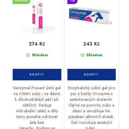
Novinka
Tip
274 Kč
243 Kč
Skladem
Skladem
Venzymel Prevent ústní gel
Enzymatický zubní gel pro
na čištění zubů i na dásně
psy a kočky Orozyme s
k dlouhodobější péči při
patentovaných složením.
obtížích. Snižuje
Ulpívá na povrchu zubů a
mikrobiální zátěž a díky
dásní a umožňuje tím
tomu pomáhá udržovat
působení aktivních složek.
ústa bez
Gel rozrušuje existující
zápachu. Podporuje
zubní...