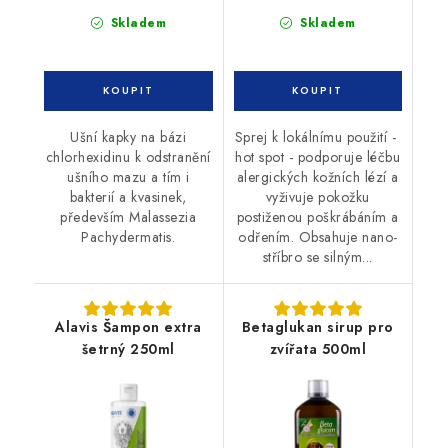
Skladem
Skladem
Ušní kapky na bázi
Sprej k lokálnímu použití -
chlorhexidinu k odstranění
hot spot - podporuje léčbu
ušního mazu a tím i
alergických kožních lézí a
bakterií a kvasinek,
vyživuje pokožku
především Malassezia
postiženou poškrábáním a
Pachydermatis.
odřením. Obsahuje nano-
stříbro se silným...
Alavis Šampon extra
Betaglukan sirup pro
šetrný 250ml
zvířata 500ml