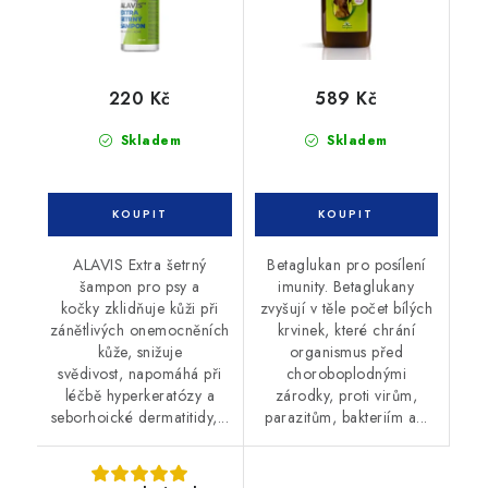
220 Kč
589 Kč
Skladem
Skladem
ALAVIS Extra šetrný
Betaglukan pro posílení
šampon pro psy a
imunity. Betaglukany
kočky zklidňuje kůži při
zvyšují v těle počet bílých
zánětlivých onemocněních
krvinek, které chrání
kůže, snižuje
organismus před
svědivost, napomáhá při
choroboplodnými
léčbě hyperkeratózy a
zárodky, proti virům,
seborhoické dermatitidy,...
parazitům, bakteriím a...