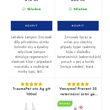
Skladem
Skladem
Léčebný šampon Zincoseb
Zincoseb Spray je
díky přírodnímu účinku
určen pro všechny
koloidní síry a kyseliny
případy hyper reaktivity
salycilové šampon
kůže v důsledku
stimuluje regenerační
keratizačních (seboroických)
vlastnosti kůže v případech
poruch u psů a koček.
mazotoku a nadměrné
Snižuje svědění, které...
tvorby lupů, léčí...
TraumaPet oto Ag gtt
Venzymel Prevent 35
100ml
veterinární ústní gel
30ml
Novinka