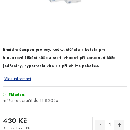
SLEVY
ZNAČKY
Ceník dopravy
Kontakty
Obchodní podmínky
Podmínky ochrany osobních údajů
Ermidrá šampon pro psy, kočky, štěňata a koťata pro
hloubkové čištění kůže a srsti, vhodný při zarudnutí kůže
(odřeniny, hyperreaktivita ) a při citlivé pokožce.
Více informací
Skladem
11.8.2026
430 Kč
355 Kč bez DPH