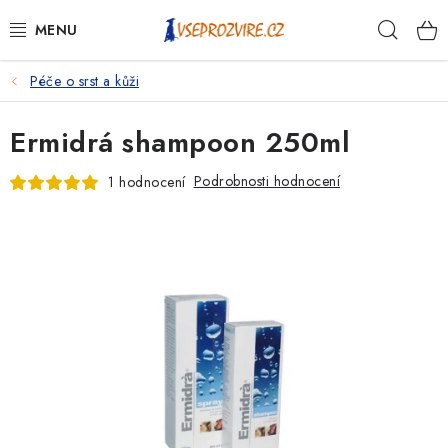
Přejít
Hleda
na
obsah
Péče o srst a kůži
PSI
Ermidrá shampoon 250ml
KOČKY
Podrobnosti hodnocení
1 hodnocení
KONĚ
ANTIPARAZITIKA
PRO CHOVATELE
NA NEMOCI
KRÁLÍCI/HLODAVCI/PTÁCI