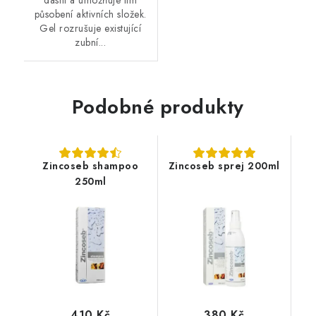
dásní a umožňuje tím
působení aktivních složek.
Gel rozrušuje existující
zubní...
Podobné produkty
Zincoseb shampoo
Zincoseb sprej 200ml
250ml
410 Kč
380 Kč