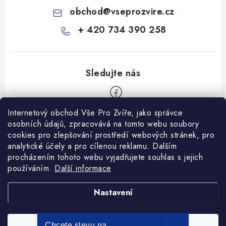
obchod
@
vseprozvire.cz
+ 420 734 390 258
Internetový obchod Vše Pro Zvíře, jako správce
Z
osobních údajů, zpracovává na tomto webu soubory
á
cookies pro zlepšování prostředí webových stránek, pro
Informace pro Vás
analytické účely a pro cílenou reklamu. Dalším
p
procházením tohoto webu vyjadřujete souhlas s jejich
a
Ceník dopravy
používáním.
Další informace
t
Kontakty
í
Obchodní podmínky
Heuréka recenze
VseProZvire.cz 2011-2024
Nastavení
VetPlus
Obchodní podmínky
Podmínky ochrany osobních údajů
Chcete slevu na