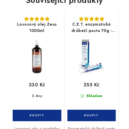
Související produkty
Lososový olej Zeus
C.E.T. enzymatická
1000ml
drůbeží pasta 70g -
pes, kočka
330 Kč
255 Kč
2 dny
Skladem
Lososový olej z norského
Enzymatická drůbeží pasta