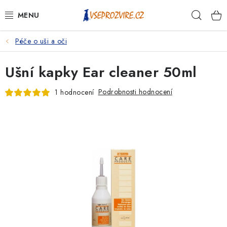
Přejít
Hleda
na
obsah
Péče o uši a oči
PSI
Ušní kapky Ear cleaner 50ml
KOČKY
Podrobnosti hodnocení
1 hodnocení
KONĚ
ANTIPARAZITIKA
PRO CHOVATELE
NA NEMOCI
KRÁLÍCI/HLODAVCI/PTÁCI