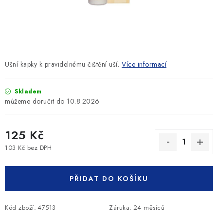
SLEVY
ZNAČKY
Ceník dopravy
Kontakty
Obchodní podmínky
Ušní kapky k pravidelnému čištění uší.
Více informací
Podmínky ochrany osobních údajů
Skladem
10.8.2026
125 Kč
103 Kč bez DPH
Měrná cena:
PŘIDAT DO KOŠÍKU
Kód zboží:
47513
Záruka
:
24 měsíců