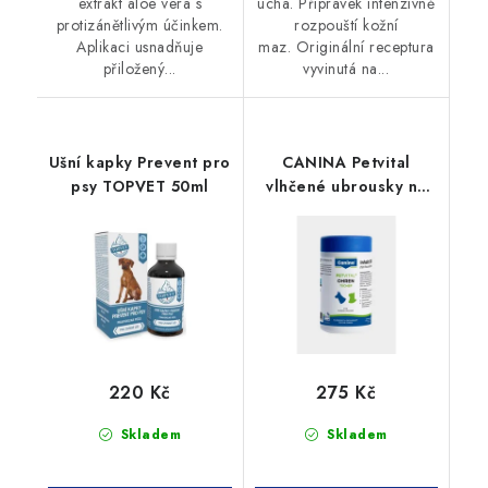
extrakt aloe vera s
ucha. Přípravek intenzivně
protizánětlivým účinkem.
rozpouští kožní
Aplikaci usnadňuje
maz. Originální receptura
přiložený...
vyvinutá na...
Ušní kapky Prevent pro
CANINA Petvital
psy TOPVET 50ml
vlhčené ubrousky na
uši 120ks
220 Kč
275 Kč
Skladem
Skladem