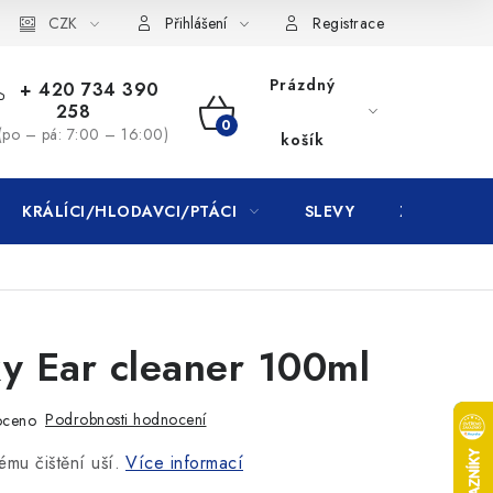
CZK
Přihlášení
Registrace
Prázdný
+ 420 734 390
258
NÁKUPNÍ
(po – pá: 7:00 – 16:00)
košík
KOŠÍK
KRÁLÍCI/HLODAVCI/PTÁCI
SLEVY
ZNAČKY
y Ear cleaner 100ml
Podrobnosti hodnocení
oceno
ému čištění uší.
Více informací