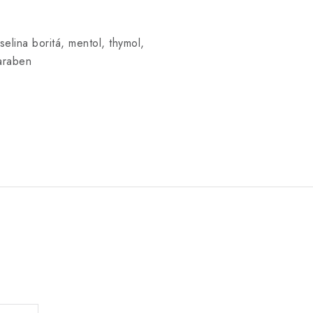
selina boritá, mentol, thymol,
araben
.