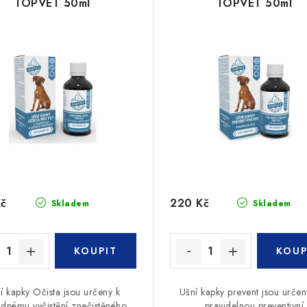
TOPVET 50ml
TOPVET 50ml
Kč
220 Kč
Skladem
Skladem
í kapky Očista jsou určeny k
Ušní kapky prevent jsou určen
adnému vyčistění znečistěného
pravidelnou preventivní