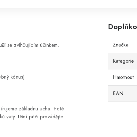
Doplňko
Značka
 uší
se zvlhčujícím účinkem.
Kategorie
ebný kónus)
Hmotnost
EAN
írujeme základnu ucha. Poté
ů vaty. Ušní péči provádějte