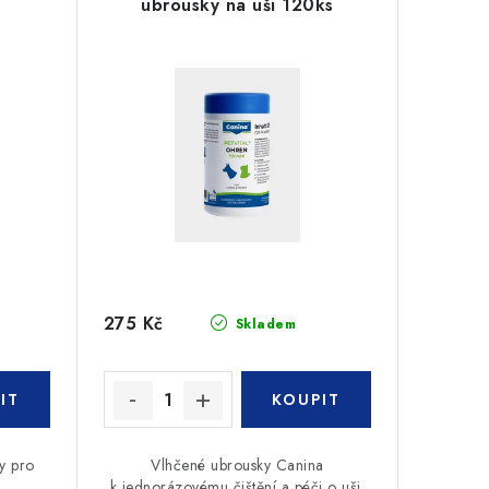
ubrousky na uši 120ks
275 Kč
Skladem
y pro
Vlhčené ubrousky Canina
k jednorázovému čištění a péči o uši.