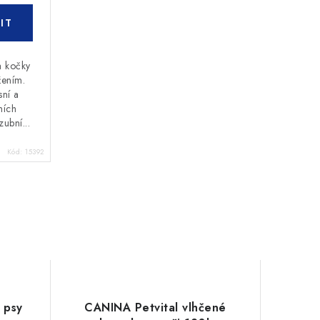
a kočky
žením.
sní a
ních
zubní...
Kód:
15392
 psy
CANINA Petvital vlhčené