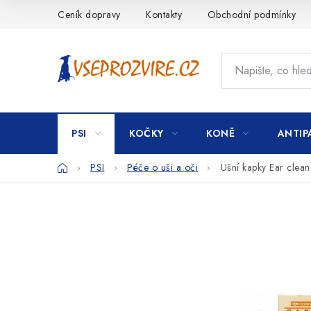
Přejít
Ceník dopravy
Kontakty
Obchodní podmínky
na
obsah
PSI
KOČKY
KONĚ
ANTIP
Domů
PSI
Péče o uši a oči
Ušní kapky Ear clea