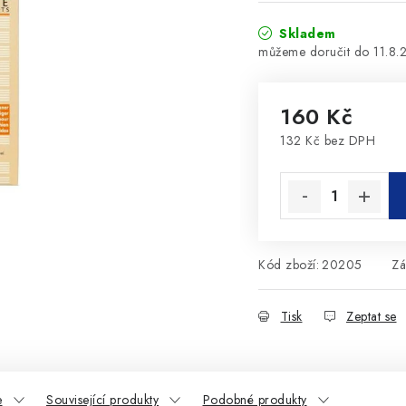
Skladem
11.8.
160 Kč
132 Kč bez DPH
Měrná cena:
Kód zboží:
20205
Zá
Tisk
Zeptat se
e
Související produkty
Podobné produkty