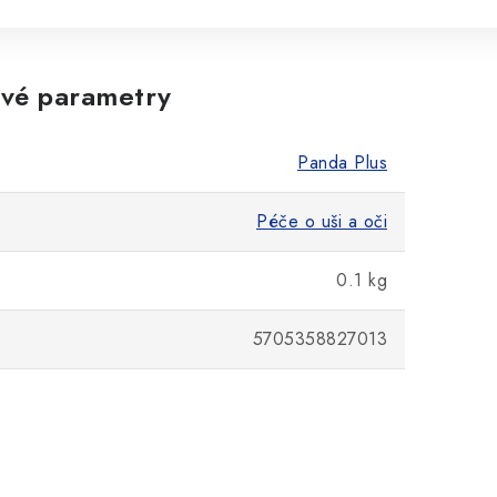
vé parametry
Panda Plus
Péče o uši a oči
0.1 kg
5705358827013