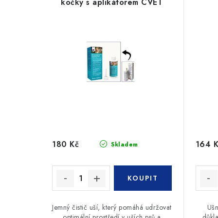
kočky s aplikátorem CVET
180 Kč
164 
Skladem
Jemný čistič uší, který pomáhá udržovat
Ušn
optimální prostředí v uších psů a
důkl