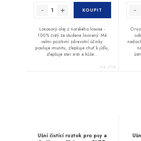
Lososový olej z norského lososa -
Orozy
100% čistý za studena lisovaný. Má
ods
velmi pozitivní zdravotní účinky:
nedoch
posiluje imunitu, zlepšuje chuť k jídlu,
n
zlepšuje stav srsti a kůže....
úst
Kód:
47156
Ušní čistící roztok pro psy a
Ušn