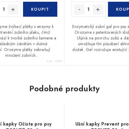
me žvýkací plátky s enzymy k
Enzymatický zubní gel pro psy 
tranění zubního plaku, čímž
Orozyme s patentovaných slo
ází k tvorbě zubního kamene a
Ulpívá na povrchu zubů a dá
ásledným zánětům v dutině
umožňuje tím působení aktiv
ní. Orozyme plátky zabraňují
složek. Gel rozrušuje existující 
množení zubních...
Kód:
15578
Podobné produkty
í kapky Očista pro psy
Ušní kapky Prevent pro