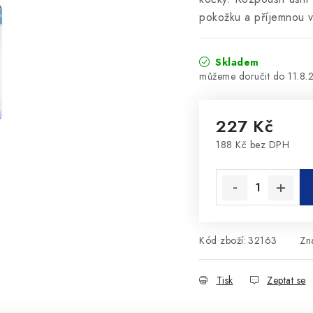
pokožku a příjemnou v
Skladem
11.8.
227 Kč
188 Kč bez DPH
Měrná cena:
Kód zboží:
32163
Zn
Tisk
Zeptat se