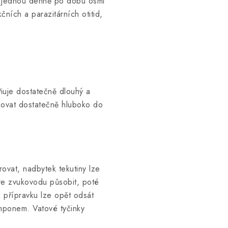
at jednou denně po dobu osmi
čních a parazitárních otitid,
ňuje dostatečně dlouhý a
ikovat dostatečně hluboko do
ovat, nadbytek tekutiny lze
ve zvukovodu působit, poté
 přípravku lze opět odsát
mponem. Vatové tyčinky