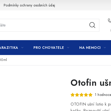
Podmínky ochrany osobních údajů
ARAZITIKA
PRO CHOVATELE
NA NEMOCI
100ml
Otofin uš
1 hodnoce
OTOFIN ušní lotio k p
kočky. Rozpouští ušní