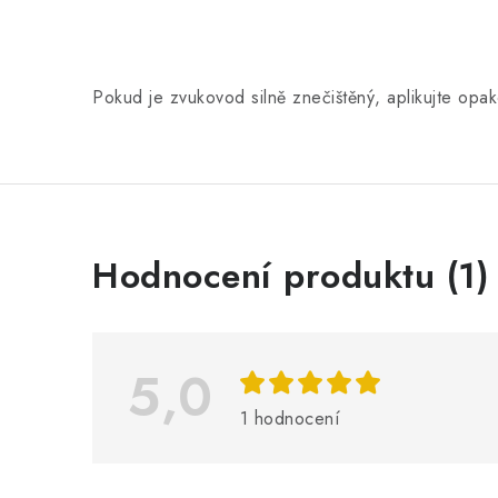
Pokud je zvukovod silně znečištěný, aplikujte opa
V
Hodnocení produktu (1)
ý
p
i
5,0
s
1 hodnocení
h
o