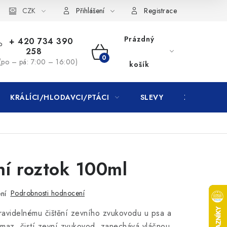
CZK
Přihlášení
Registrace
Prázdný
+ 420 734 390
258
NÁKUPNÍ
(po – pá: 7:00 – 16:00)
košík
KOŠÍK
KRÁLÍCI/HLODAVCI/PTÁCI
SLEVY
ZNAČKY
ní roztok 100ml
Podrobnosti hodnocení
ní
ravidelnému čištění zevního zvukovodu u psa a
 maz, čistí zevní zvukovod, zanechává vláčnou