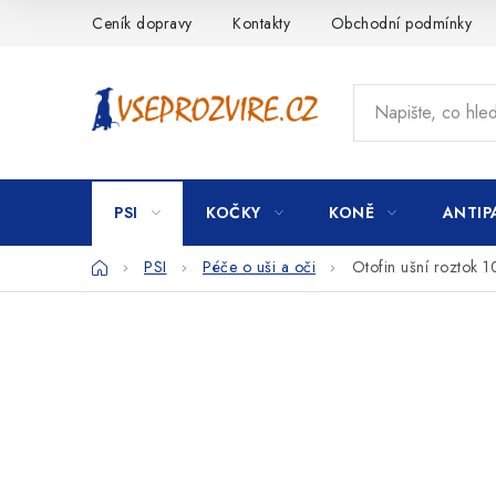
Přejít
Ceník dopravy
Kontakty
Obchodní podmínky
na
obsah
PSI
KOČKY
KONĚ
ANTIP
Domů
PSI
Péče o uši a oči
Otofin ušní roztok 