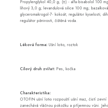
Propylenglykol 40,0 g; (±) - alfa-bisabolol 100 m
lihový 3,0 g; levandulová silice 100 mg; bazalková
glyceromakrogol-7- kokoát; regulátor kyselosti; d
regulátor pěnivosti, čištěná voda.
Léková forma:
Ušní lotio, roztok
Cílový druh zvířat:
Pes, kočka
Charakteristika:
OTOFIN ušní lotio rozpouští ušní maz, čistí zevn
zanechává vláčnou pokožku a příjemnou vůni. Jeh