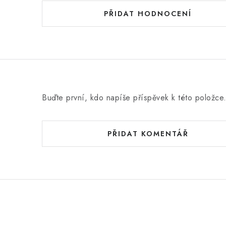
d
PŘIDAT HODNOCENÍ
n
o
c
e
n
Buďte první, kdo napíše příspěvek k této položce
í
PŘIDAT KOMENTÁŘ