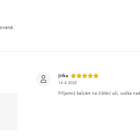
kovaně.
Jitka
14.4.2025
Příjemný balzám na čištění uší, ouška ned