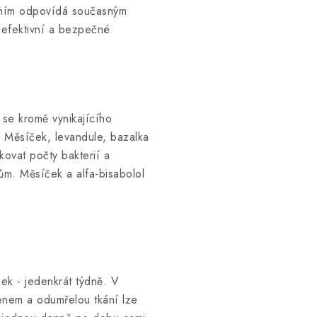
žením odpovídá současným
 efektivní a bezpečné
 se kromě vynikajícího
. Měsíček, levandule, bazalka
ovat počty bakterií a
ům. Měsíček a alfa-bisabolol
ek - jedenkrát týdně. V
nem a odumřelou tkání lze