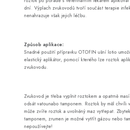
roztok po poradě s veterinárním lékařem aplikov
dní. Výplach zvukovodů tvoří součást terapie infek
nenahrazuje však jejich léčbu.
Způsob aplikace:
Snadné použití přípravku OTOFIN ušní lotio umož
elastický aplikátor, pomocí kterého lze roztok apl
zvukovodu.
Zvukovod je třeba vyplnit roztokem a opatrně masír
odsát vatounabo tamponem. Roztok by měl chvíli 
může zvíře roztok a uvolněný maz vytřepat. Zbytek
tamponem, zrumen je možné vytřít gázou nebo ta
nepoužívejte!