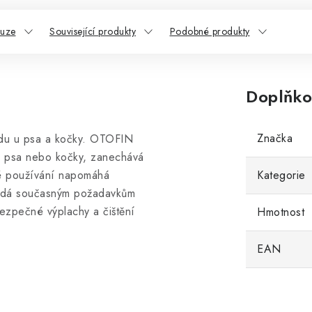
kuze
Související produkty
Podobné produkty
Doplňko
Značka
odu u psa a kočky. OTOFIN
od psa nebo kočky, zanechává
né používání napomáhá
Kategorie
vídá současným požadavkům
ezpečné výplachy a čištění
Hmotnost
EAN