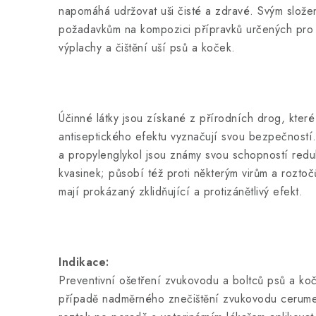
napomáhá udržovat uši čisté a zdravé. Svým slo
požadavkům na kompozici přípravků určených pro
výplachy a čištění uší psů a koček.
Účinné látky jsou získané z přírodních drog, které
antiseptického efektu vyznačují svou bezpečností
a propylenglykol jsou známy svou schopností reduk
kvasinek; působí též proti některým virům a roztoč
mají prokázaný zklidňující a protizánětlivý efekt.
Indikace:
Preventivní ošetření zvukovodu a boltců psů a koč
případě nadměrného znečištění zvukovodu cerume