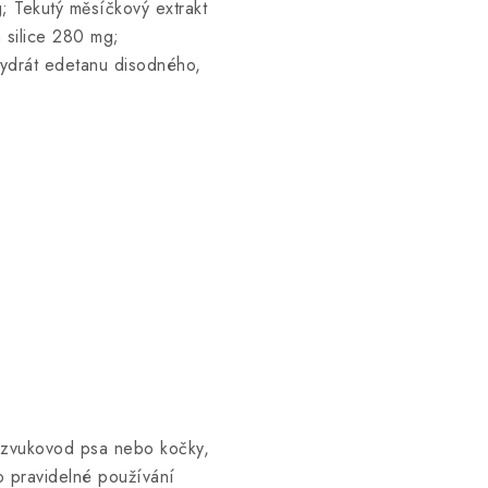
g; Tekutý měsíčkový extrakt
 silice 280 mg;
ihydrát edetanu disodného,
í zvukovod psa nebo kočky,
o pravidelné používání